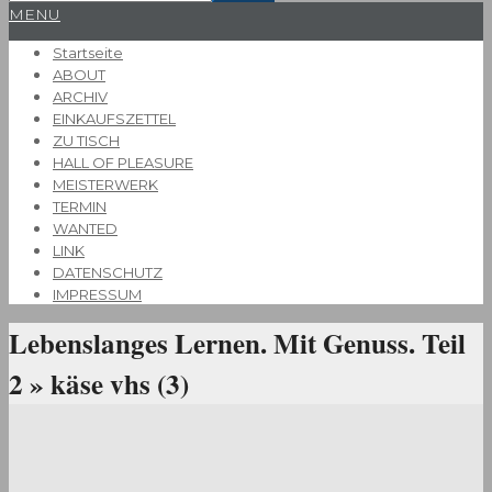
Primary
MENU
Navigation
Startseite
Menu
ABOUT
ARCHIV
EINKAUFSZETTEL
ZU TISCH
HALL OF PLEASURE
MEISTERWERK
TERMIN
WANTED
LINK
DATENSCHUTZ
IMPRESSUM
Lebenslanges Lernen. Mit Genuss. Teil
2 »
käse vhs (3)