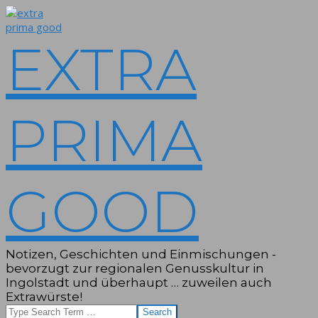
Skip
to
content
EXTRA
PRIMA
GOOD
Notizen, Geschichten und Einmischungen -
bevorzugt zur regionalen Genusskultur in
Ingolstadt und überhaupt … zuweilen auch
Extrawürste!
Search