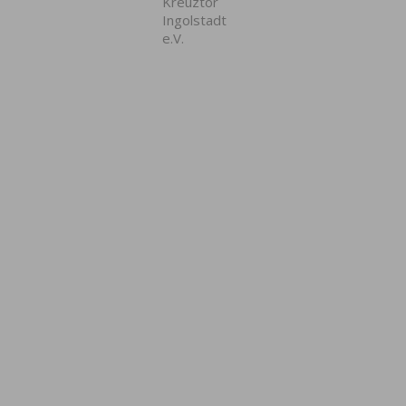
Kreuztor
Ingolstadt
e.V.