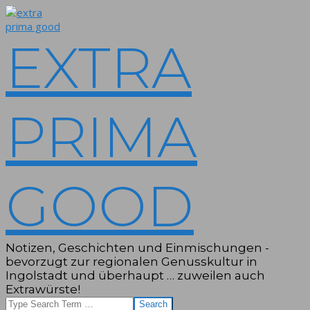
Skip
to
content
EXTRA
PRIMA
GOOD
Notizen, Geschichten und Einmischungen -
bevorzugt zur regionalen Genusskultur in
Ingolstadt und überhaupt … zuweilen auch
Extrawürste!
Search