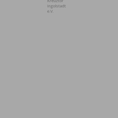
Kreuztor
Ingolstadt
e.V.