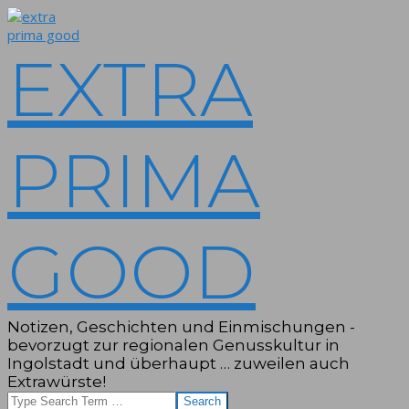
Skip
to
content
EXTRA
PRIMA
GOOD
Notizen, Geschichten und Einmischungen -
bevorzugt zur regionalen Genusskultur in
Ingolstadt und überhaupt … zuweilen auch
Extrawürste!
Search