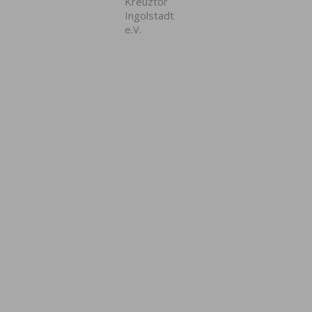
Kreuztor
Ingolstadt
e.V.