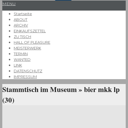
Primary
MENU
Navigation
Startseite
Menu
ABOUT
ARCHIV
EINKAUFSZETTEL
ZU TISCH
HALL OF PLEASURE
MEISTERWERK
TERMIN
WANTED
LINK
DATENSCHUTZ
IMPRESSUM
Stammtisch im Museum »
bier mkk lp
(30)