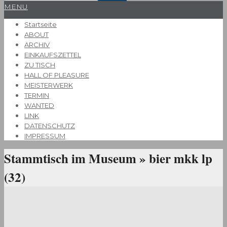
Primary
MENU
Navigation
Startseite
Menu
ABOUT
ARCHIV
EINKAUFSZETTEL
ZU TISCH
HALL OF PLEASURE
MEISTERWERK
TERMIN
WANTED
LINK
DATENSCHUTZ
IMPRESSUM
Stammtisch im Museum »
bier mkk lp
(32)