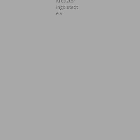
Kreuztor
Ingolstadt
e.V.