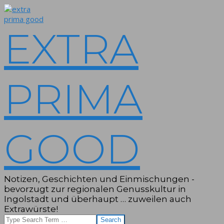
Skip
to
content
EXTRA
PRIMA
GOOD
Notizen, Geschichten und Einmischungen -
bevorzugt zur regionalen Genusskultur in
Ingolstadt und überhaupt … zuweilen auch
Extrawürste!
Search