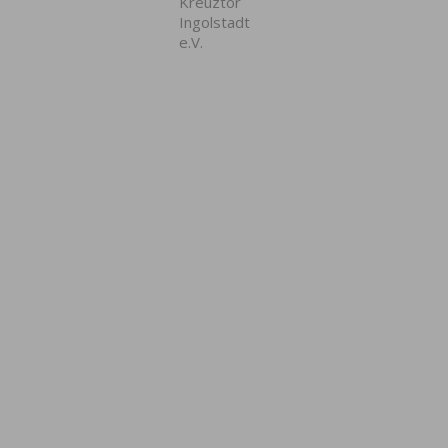
Kreuztor
Ingolstadt
e.V.