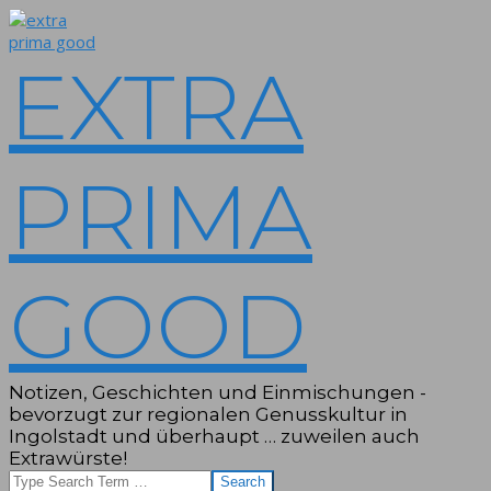
Skip
to
content
EXTRA
PRIMA
GOOD
Notizen, Geschichten und Einmischungen -
bevorzugt zur regionalen Genusskultur in
Ingolstadt und überhaupt … zuweilen auch
Extrawürste!
Search