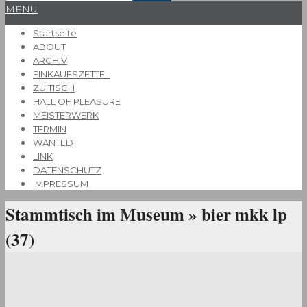
Primary
MENU
Navigation
Startseite
Menu
ABOUT
ARCHIV
EINKAUFSZETTEL
ZU TISCH
HALL OF PLEASURE
MEISTERWERK
TERMIN
WANTED
LINK
DATENSCHUTZ
IMPRESSUM
Stammtisch im Museum »
bier mkk lp
(37)