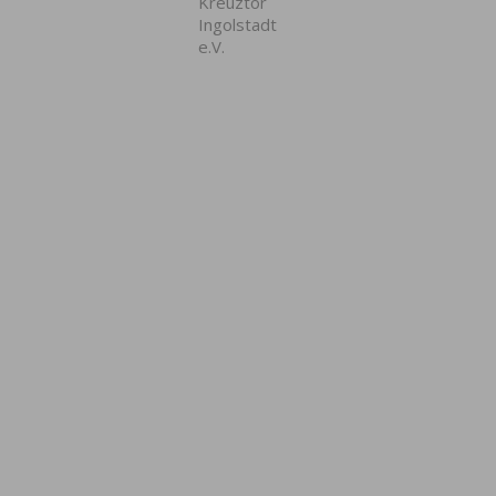
Kreuztor
Ingolstadt
e.V.