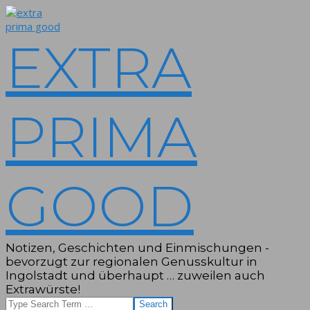
Skip
to
content
EXTRA
PRIMA
GOOD
Notizen, Geschichten und Einmischungen -
bevorzugt zur regionalen Genusskultur in
Ingolstadt und überhaupt … zuweilen auch
Extrawürste!
Search