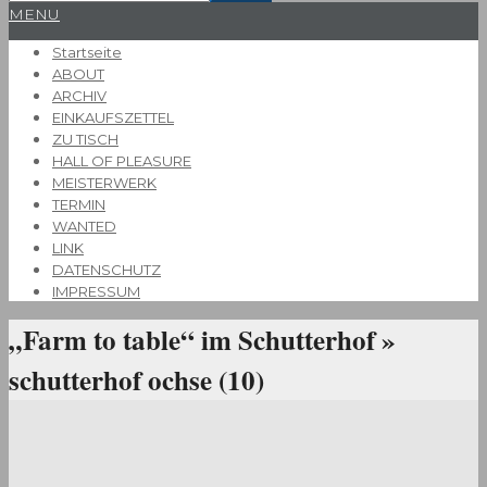
Primary
MENU
Navigation
Startseite
Menu
ABOUT
ARCHIV
EINKAUFSZETTEL
ZU TISCH
HALL OF PLEASURE
MEISTERWERK
TERMIN
WANTED
LINK
DATENSCHUTZ
IMPRESSUM
„Farm to table“ im Schutterhof »
schutterhof ochse (10)