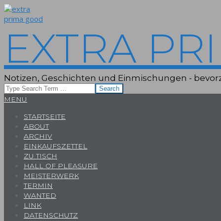
Skip
to
content
EXTRA PR
Notizen, Geschichten und Einmischungen - bevorz
Search
Primary
MENU
Navigation
STARTSEITE
Menu
ABOUT
ARCHIV
EINKAUFSZETTEL
ZU TISCH
HALL OF PLEASURE
MEISTERWERK
TERMIN
WANTED
LINK
DATENSCHUTZ