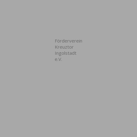
Förderverein
Kreuztor
Ingolstadt
e.V.