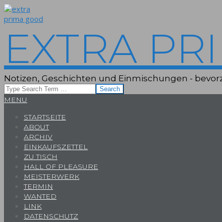
Skip
to
content
EXTRA PR
Notizen, Geschichten und Einmischungen - bevorz
Search
Primary
MENU
Navigation
STARTSEITE
Menu
ABOUT
ARCHIV
EINKAUFSZETTEL
ZU TISCH
HALL OF PLEASURE
MEISTERWERK
TERMIN
WANTED
LINK
DATENSCHUTZ