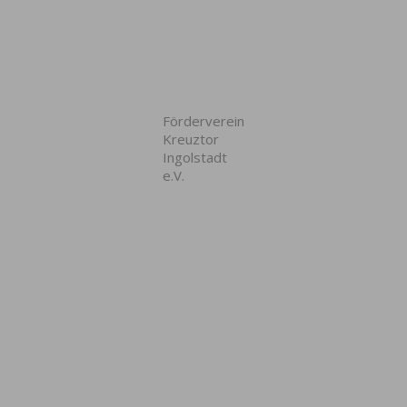
Förderverein
Kreuztor
Ingolstadt
e.V.