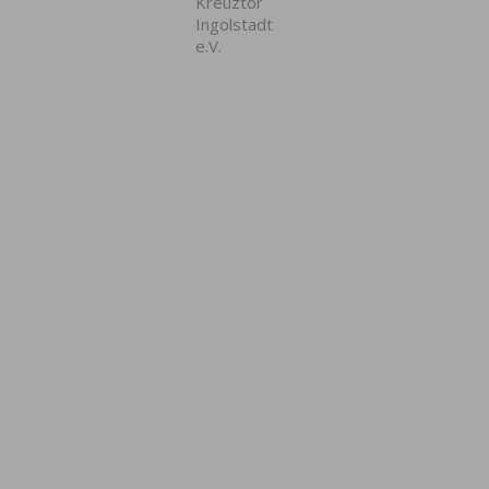
Kreuztor
Ingolstadt
e.V.