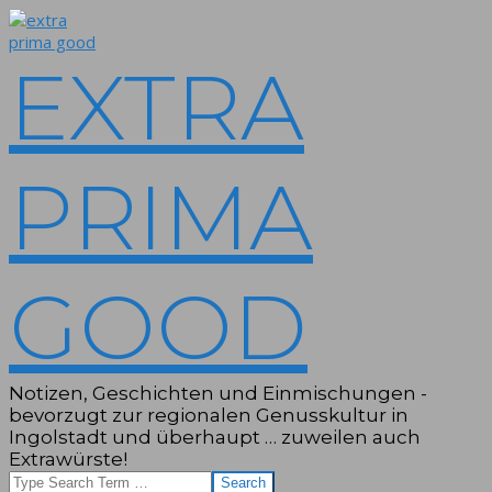
Skip
to
content
EXTRA
PRIMA
GOOD
Notizen, Geschichten und Einmischungen -
bevorzugt zur regionalen Genusskultur in
Ingolstadt und überhaupt … zuweilen auch
Extrawürste!
Search