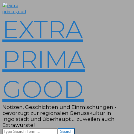
Skip
to
content
EXTRA
PRIMA
GOOD
Notizen, Geschichten und Einmischungen -
bevorzugt zur regionalen Genusskultur in
Ingolstadt und überhaupt … zuweilen auch
Extrawürste!
Search