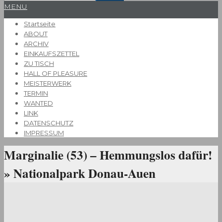
Primary
MENU
Navigation
Startseite
Menu
ABOUT
ARCHIV
EINKAUFSZETTEL
ZU TISCH
HALL OF PLEASURE
MEISTERWERK
TERMIN
WANTED
LINK
DATENSCHUTZ
IMPRESSUM
Marginalie (53) – Hemmungslos dafür!
»
Nationalpark Donau-Auen