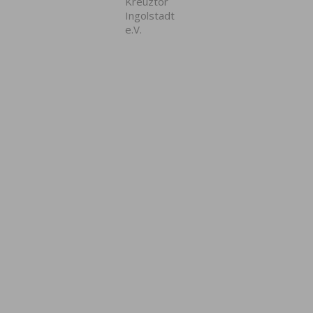
Kreuztor
Ingolstadt
e.V.