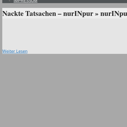
IMPRESSUM
Nackte Tatsachen – nurINpur »
nurINpur
Weiter Lesen
2018-
10-
18