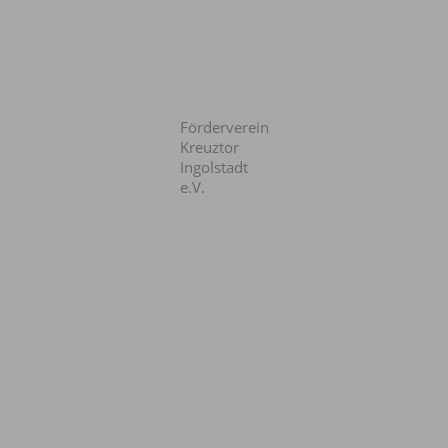
Förderverein
Kreuztor
Ingolstadt
e.V.