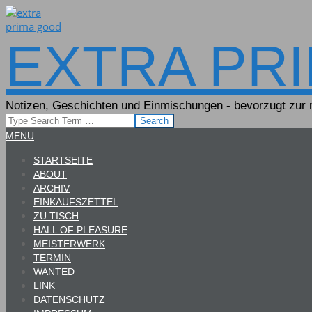
Skip
to
content
EXTRA PR
Notizen, Geschichten und Einmischungen - bevorzugt zur r
Search
Primary
MENU
Navigation
STARTSEITE
Menu
ABOUT
ARCHIV
EINKAUFSZETTEL
ZU TISCH
HALL OF PLEASURE
MEISTERWERK
TERMIN
WANTED
LINK
DATENSCHUTZ