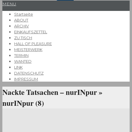
Primary
MENU
Navigation
Startseite
Menu
ABOUT
ARCHIV
EINKAUFSZETTEL
ZU TISCH
HALL OF PLEASURE
MEISTERWERK
TERMIN
WANTED
LINK
DATENSCHUTZ
IMPRESSUM
Nackte Tatsachen – nurINpur »
nurINpur (8)