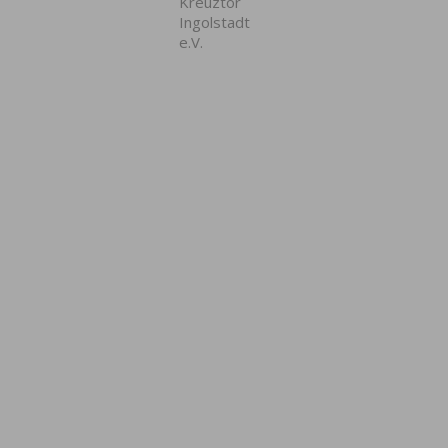
Kreuztor
Ingolstadt
e.V.