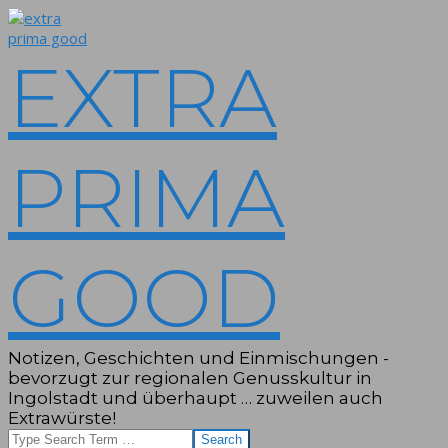
Skip
to
content
EXTRA
PRIMA
GOOD
Notizen, Geschichten und Einmischungen -
bevorzugt zur regionalen Genusskultur in
Ingolstadt und überhaupt … zuweilen auch
Extrawürste!
Search