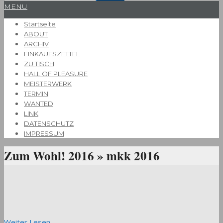
Primary
MENU
Navigation
Startseite
Menu
ABOUT
ARCHIV
EINKAUFSZETTEL
ZU TISCH
HALL OF PLEASURE
MEISTERWERK
TERMIN
WANTED
LINK
DATENSCHUTZ
IMPRESSUM
Zum Wohl! 2016 »
mkk 2016
Weiter Lesen