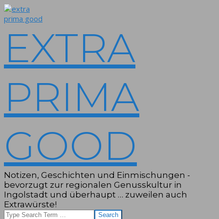
Skip
to
content
EXTRA
PRIMA
GOOD
Notizen, Geschichten und Einmischungen -
bevorzugt zur regionalen Genusskultur in
Ingolstadt und überhaupt … zuweilen auch
Extrawürste!
Search