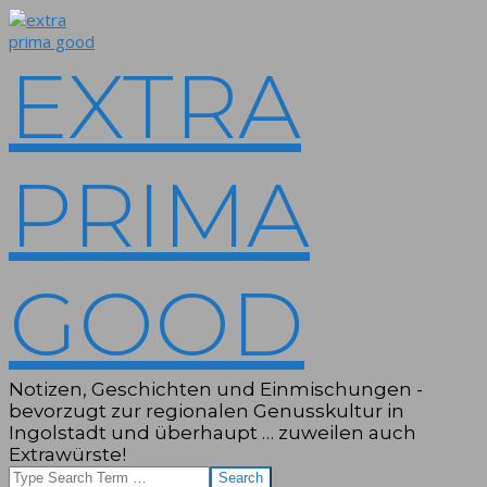
Skip
to
content
EXTRA
PRIMA
GOOD
Notizen, Geschichten und Einmischungen -
bevorzugt zur regionalen Genusskultur in
Ingolstadt und überhaupt … zuweilen auch
Extrawürste!
Search