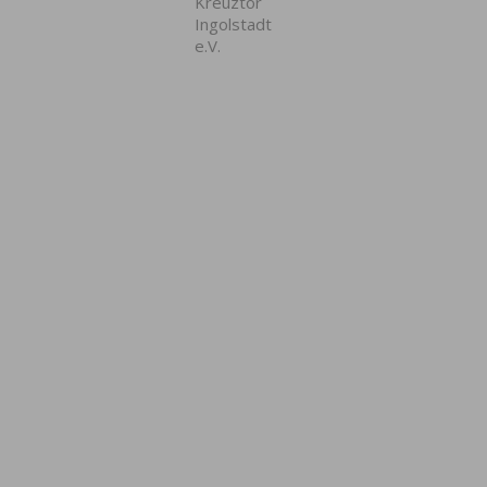
Kreuztor
Ingolstadt
e.V.