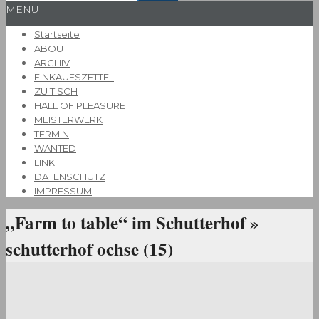
Primary
MENU
Navigation
Startseite
Menu
ABOUT
ARCHIV
EINKAUFSZETTEL
ZU TISCH
HALL OF PLEASURE
MEISTERWERK
TERMIN
WANTED
LINK
DATENSCHUTZ
IMPRESSUM
„Farm to table“ im Schutterhof »
schutterhof ochse (15)