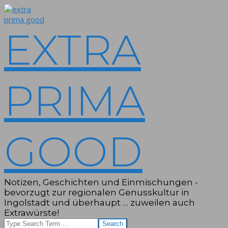
Skip
to
content
EXTRA
PRIMA
GOOD
Notizen, Geschichten und Einmischungen -
bevorzugt zur regionalen Genusskultur in
Ingolstadt und überhaupt … zuweilen auch
Extrawürste!
Search