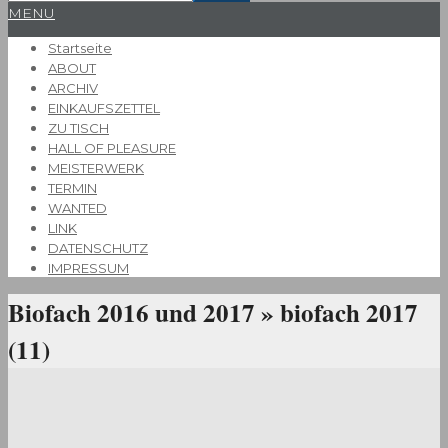
Primary
MENU
Navigation
Startseite
Menu
ABOUT
ARCHIV
EINKAUFSZETTEL
ZU TISCH
HALL OF PLEASURE
MEISTERWERK
TERMIN
WANTED
LINK
DATENSCHUTZ
IMPRESSUM
Biofach 2016 und 2017 »
biofach 2017
(11)