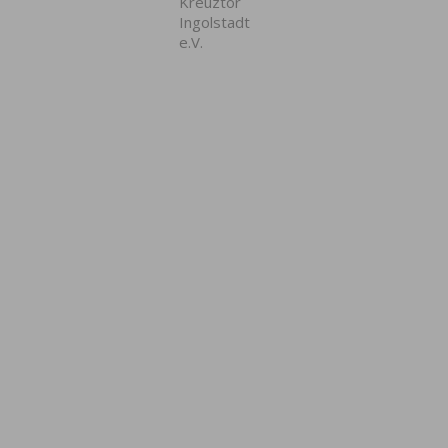
Kreuztor
Ingolstadt
e.V.