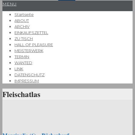
Primary
MENU
Navigation
Startseite
Menu
ABOUT
ARCHIV
EINKAUFSZETTEL
ZU TISCH
HALL OF PLEASURE
MEISTERWERK
TERMIN
WANTED
LINK
DATENSCHUTZ
IMPRESSUM
Fleischatlas