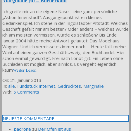
Marginalie (6) – Bücherkauf
Ich greife mir an die eigene Nase – eine ganz persönliche
„Aktion Innenstadt“. Ausgangspunkt ist ein kleines
Gedankenspiel. Ich stehe in der Ingolstädter Altstadt. Welches
Geschäft gefällt mir am besten? Oder anders – welches würde
ich am meisten vermissen, würde es schließen? Bis Ende
Januar 2004 hätte meine Antwort gelautet: Das Modehaus
Wagner. Und ich vermisse es immer noch … Heute fällt meine
Wahl auf einen ganzen Geschäftszweig: den Buchhandel. Hier
schon einmal gewürdigt. Frei nach Loriot gilt: Ein Leben ohne
Buchladen ist möglich, aber sinnlos. Es vergeht eigentlich
kaum
Weiter Lesen
2013-
On:
21. Januar 2013
01-
In:
alle
,
Fundstück Internet
,
Gedrucktes
,
Marginalie
21
With:
5 Comments
NEUESTE KOMMENTARE
padrone
zu
Der Ofen ist aus