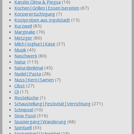
Kanzlei Olma & Piegsa
(16)
Kochen|Grillen|Essen bereiten
(67)
Körperertüchtigung
(7)
Kostproben aus Ingolstadt
(15)
Kurzweil
(85)
Marginalie
(76)
Metzger
(80)
Milch|Joghurt|Käse
(37)
Musik
(43)
Naschwerk
(80)
Natur
(115)
Naturdenkmal
(45)
Nudel|Pasta
(28)
Nuss|Kern|Samen
(7)
Obst
(27)
Öl
(17)
Resteküche
(1)
Schaustellung|Festivität|Verrichtung
(271)
Schnipsel
(10)
Slow Food
(316)
Spaziergang|Wanderung
(68)
Spirituell
(33)
Springinkerl|Schwirbel
(18)