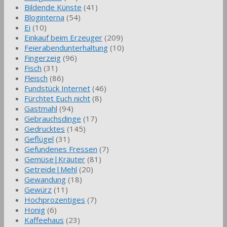
Bildende Künste
(41)
Bloginterna
(54)
Ei
(10)
Einkauf beim Erzeuger
(209)
Feierabendunterhaltung
(10)
Fingerzeig
(96)
Fisch
(31)
Fleisch
(86)
Fundstück Internet
(46)
Fürchtet Euch nicht
(8)
Gastmahl
(94)
Gebrauchsdinge
(17)
Gedrucktes
(145)
Geflügel
(31)
Gefundenes Fressen
(7)
Gemüse|Kräuter
(81)
Getreide|Mehl
(20)
Gewandung
(18)
Gewürz
(11)
Hochprozentiges
(7)
Honig
(6)
Kaffeehaus
(23)