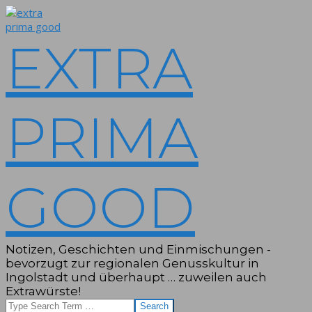
Skip
to
content
EXTRA
PRIMA
GOOD
Notizen, Geschichten und Einmischungen -
bevorzugt zur regionalen Genusskultur in
Ingolstadt und überhaupt … zuweilen auch
Extrawürste!
Search