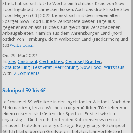
Stark, hat sie sich letzte Woche ein fröhlicher Kreis von Slow
Food Ingolstadt schmecken lassen. Auch das druckfrische Slow
Food Magazin 03|2022 befasst sich mit dem neuen alten
Spargel. Slow Food Lübeck verkostete dieser Tage aus
gegebenem Anlass Huchels aus gleich drei verschiedenen
Anbaugebieten. Nämlich aus dem Ahrensburger Land (nord-
östlich von Hamburg), dem Walbecker Land (Niederrhein) und
aus
Weiter Lesen
2022-
On:
29. Mai 2022
05-
In:
alle
,
Gastmahl
,
Gedrucktes
,
Gemüse|Kräuter
,
29
Schaustellung|Festivität|Verrichtung
,
Slow Food
,
Wirtshaus
With:
2 Comments
Schnipsel 59 bis 65
➜ Schnipsel 59 Wildtiere in der Ingolstädter Altstadt. Nach den
Steinmardern, letzte Woche ein ungemütlicher Türsteher vor
einem unserer Nistkästen: der Sperber. Er sitzt wirklich
ungünstig … Die bereits brütenden Kohlmeisen waren not
amused. Trotzdem eine großartige Begegnung. ➜ Schnipsel
60 Ich bleibe bei den Greifvögeln. Letztes Jahr verfolgte ich