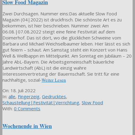
Slow Food Magazin
Zwei Durchsagen. Nummer eins:Das aktuelle Slow Food
Magazin (04|2022) ist druckfrisch. Die schönste Art es zu
bekommen, ist hier beschrieben. Nummer zwei: Am
06.08.|07.08.2022 steigt eine feine Festivität auf dem
Doimerhof. Das ist dort, wo die glücklichen Schweine vom
Barbara und Michael Weichselbaumer leben. Hier lässt es sich
gut feiern – schaut. Am Samstag steht ein Konzert von Hans
Well & Wellbappn im Mittelpunkt. Am Sonntag ein Jubiläum – 20
Jahre AbL-Bayern. Die Arbeitsgemeinschaft bäuerliche
Landwirtschaft (AbL) ist die einzig wahre
Interessenvertretung der Bauernschaft. Sie tritt für eine
nachhaltige, sozial-
Weiter Lesen
2022-
On:
18. Juli 2022
07-
In:
alle
,
Fingerzeig
,
Gedrucktes
,
18
Schaustellung|Festivität|Verrichtung
,
Slow Food
With:
0 Comments
Wochenende in Wien