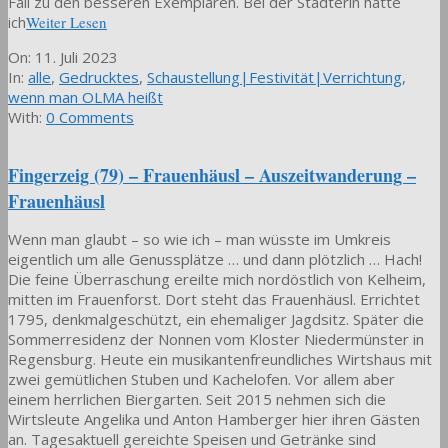
Fall zu den besseren Exemplaren. Bei der Städterin hätte
ich
Weiter Lesen
2023-
On:
11. Juli 2023
07-
In:
alle
,
Gedrucktes
,
Schaustellung|Festivität|Verrichtung
,
11
wenn man OLMA heißt
With:
0 Comments
Fingerzeig (79) – Frauenhäusl – Auszeitwanderung –
Frauenhäusl
Wenn man glaubt – so wie ich – man wüsste im Umkreis
eigentlich um alle Genussplätze … und dann plötzlich … Hach!
Die feine Überraschung ereilte mich nordöstlich von Kelheim,
mitten im Frauenforst. Dort steht das Frauenhäusl. Errichtet
1795, denkmalgeschützt, ein ehemaliger Jagdsitz. Später die
Sommerresidenz der Nonnen vom Kloster Niedermünster in
Regensburg. Heute ein musikantenfreundliches Wirtshaus mit
zwei gemütlichen Stuben und Kachelofen. Vor allem aber
einem herrlichen Biergarten. Seit 2015 nehmen sich die
Wirtsleute Angelika und Anton Hamberger hier ihren Gästen
an. Tagesaktuell gereichte Speisen und Getränke sind