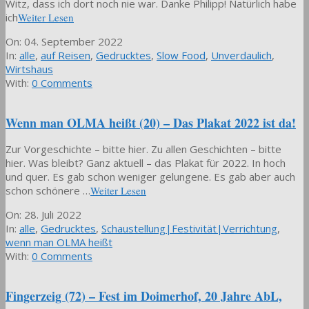
Witz, dass ich dort noch nie war. Danke Philipp! Natürlich habe
ich
Weiter Lesen
2022-
On:
04. September 2022
09-
In:
alle
,
auf Reisen
,
Gedrucktes
,
Slow Food
,
Unverdaulich
,
04
Wirtshaus
With:
0 Comments
Wenn man OLMA heißt (20) – Das Plakat 2022 ist da!
Zur Vorgeschichte – bitte hier. Zu allen Geschichten – bitte
hier. Was bleibt? Ganz aktuell – das Plakat für 2022. In hoch
und quer. Es gab schon weniger gelungene. Es gab aber auch
schon schönere …
Weiter Lesen
2022-
On:
28. Juli 2022
07-
In:
alle
,
Gedrucktes
,
Schaustellung|Festivität|Verrichtung
,
28
wenn man OLMA heißt
With:
0 Comments
Fingerzeig (72) – Fest im Doimerhof, 20 Jahre AbL,