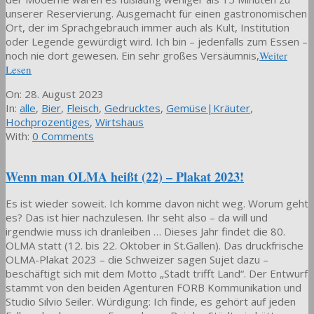
unserer Reservierung. Ausgemacht für einen gastronomischen
Ort, der im Sprachgebrauch immer auch als Kult, Institution
oder Legende gewürdigt wird. Ich bin – jedenfalls zum Essen –
noch nie dort gewesen. Ein sehr großes Versäumnis,
Weiter
Lesen
2023-
On:
28. August 2023
08-
In:
alle
,
Bier
,
Fleisch
,
Gedrucktes
,
Gemüse|Kräuter
,
28
Hochprozentiges
,
Wirtshaus
With:
0 Comments
Wenn man OLMA heißt (22) – Plakat 2023!
Es ist wieder soweit. Ich komme davon nicht weg. Worum geht
es? Das ist hier nachzulesen. Ihr seht also – da will und
irgendwie muss ich dranleiben … Dieses Jahr findet die 80.
OLMA statt (12. bis 22. Oktober in St.Gallen). Das druckfrische
OLMA-Plakat 2023 – die Schweizer sagen Sujet dazu –
beschäftigt sich mit dem Motto „Stadt trifft Land“. Der Entwurf
stammt von den beiden Agenturen FORB Kommunikation und
Studio Silvio Seiler. Würdigung: Ich finde, es gehört auf jeden