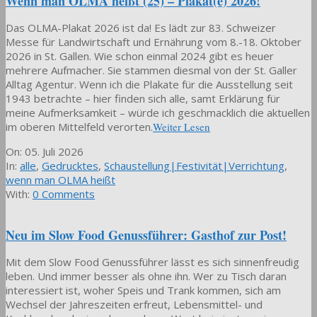
Wenn man OLMA heißt (25) – Plakat(e) 2026!
Das OLMA-Plakat 2026 ist da! Es lädt zur 83. Schweizer
Messe für Landwirtschaft und Ernährung vom 8.-18. Oktober
2026 in St. Gallen. Wie schon einmal 2024 gibt es heuer
mehrere Aufmacher. Sie stammen diesmal von der St. Galler
Alltag Agentur. Wenn ich die Plakate für die Ausstellung seit
1943 betrachte – hier finden sich alle, samt Erklärung für
meine Aufmerksamkeit – würde ich geschmacklich die aktuellen
im oberen Mittelfeld verorten.
Weiter Lesen
2026-
On:
05. Juli 2026
07-
In:
alle
,
Gedrucktes
,
Schaustellung|Festivität|Verrichtung
,
05
wenn man OLMA heißt
With:
0 Comments
Neu im Slow Food Genussführer: Gasthof zur Post!
Mit dem Slow Food Genussführer lässt es sich sinnenfreudig
leben. Und immer besser als ohne ihn. Wer zu Tisch daran
interessiert ist, woher Speis und Trank kommen, sich am
Wechsel der Jahreszeiten erfreut, Lebensmittel- und