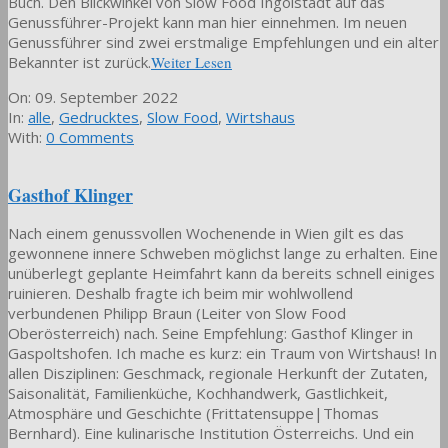
Buch. Den Blickwinkel von Slow Food Ingolstadt auf das
Genussführer-Projekt kann man hier einnehmen. Im neuen
Genussführer sind zwei erstmalige Empfehlungen und ein alter
Bekannter ist zurück.
Weiter Lesen
2022-
On:
09. September 2022
09-
In:
alle
,
Gedrucktes
,
Slow Food
,
Wirtshaus
09
With:
0 Comments
Gasthof Klinger
Nach einem genussvollen Wochenende in Wien gilt es das
gewonnene innere Schweben möglichst lange zu erhalten. Eine
unüberlegt geplante Heimfahrt kann da bereits schnell einiges
ruinieren. Deshalb fragte ich beim mir wohlwollend
verbundenen Philipp Braun (Leiter von Slow Food
Oberösterreich) nach. Seine Empfehlung: Gasthof Klinger in
Gaspoltshofen. Ich mache es kurz: ein Traum von Wirtshaus! In
allen Disziplinen: Geschmack, regionale Herkunft der Zutaten,
Saisonalität, Familienküche, Kochhandwerk, Gastlichkeit,
Atmosphäre und Geschichte (Frittatensuppe|Thomas
Bernhard). Eine kulinarische Institution Österreichs. Und ein