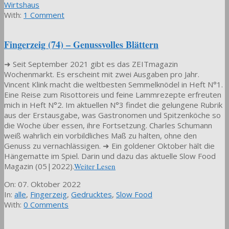
17
Wirtshaus
With:
1 Comment
Fingerzeig (74) – Genussvolles Blättern
➜ Seit September 2021 gibt es das ZEITmagazin
Wochenmarkt. Es erscheint mit zwei Ausgaben pro Jahr.
Vincent Klink macht die weltbesten Semmelknödel in Heft N°1.
Eine Reise zum Risottoreis und feine Lammrezepte erfreuten
mich in Heft N°2. Im aktuellen N°3 findet die gelungene Rubrik
aus der Erstausgabe, was Gastronomen und Spitzenköche so
die Woche über essen, ihre Fortsetzung. Charles Schumann
weiß wahrlich ein vorbildliches Maß zu halten, ohne den
Genuss zu vernachlässigen. ➜ Ein goldener Oktober hält die
Hängematte im Spiel. Darin und dazu das aktuelle Slow Food
Magazin (05|2022).
Weiter Lesen
2022-
On:
07. Oktober 2022
10-
In:
alle
,
Fingerzeig
,
Gedrucktes
,
Slow Food
07
With:
0 Comments