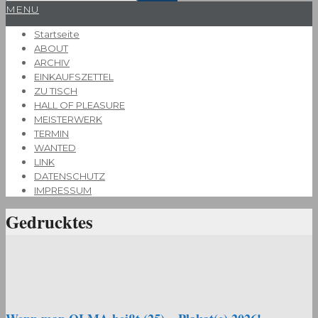
Primary
MENU
Navigation
Startseite
Menu
ABOUT
ARCHIV
EINKAUFSZETTEL
ZU TISCH
HALL OF PLEASURE
MEISTERWERK
TERMIN
WANTED
LINK
DATENSCHUTZ
IMPRESSUM
Gedrucktes