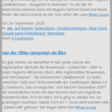
„DelikatEssen – Ausgehen in München“. So um die 30
AutorInnen nehmen darin mit klugem Sachverstand und feiner
Feder die Gastroszene an der Isar unter die Lupe.
Weiter Lesen
2020-
On:
24. September 2020
09-
In:
alle
,
auf Reisen
,
Gedrucktes
,
Hochprozentiges
,
Slow Food
,
24
Spaziergang|Wanderung
,
Wirtshaus
With:
0 Comments
Aus der Mitte entspringt ein Bier
Es gab Zeiten, da dampften in fast jeder Gasse der
Ingolstädter Altstadt die Braukessel – schaut hier. Oder in
Hans Fegerts hilfreiches Buch „Alte Ingolstädter Brauereien
und Wirtshäuser – Ein historischer Lokalbummel“. Es listet
zwischen 1860 und 1898 innerhalb der Stadtmauer alleine 32
(!) Standorte. Das ist lange her. Und fand im Dezember 2007
ein tatsächliches Ende mit dem letzten Sud vom Ingobräu
(Harderstraße). Erst im März 2016 ging es wieder los. Im
prächtigen Gasthaus Daniel. Dort im 1. Stock wird seitdem das
„Daniel Hell“ gebraut. Die Regie dabei führt
Weiter Lesen