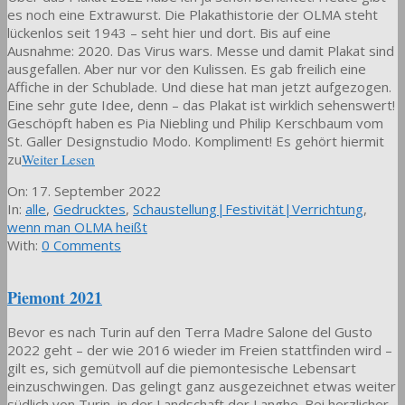
es noch eine Extrawurst. Die Plakathistorie der OLMA steht
lückenlos seit 1943 – seht hier und dort. Bis auf eine
Ausnahme: 2020. Das Virus wars. Messe und damit Plakat sind
ausgefallen. Aber nur vor den Kulissen. Es gab freilich eine
Affiche in der Schublade. Und diese hat man jetzt aufgezogen.
Eine sehr gute Idee, denn – das Plakat ist wirklich sehenswert!
Geschöpft haben es Pia Niebling und Philip Kerschbaum vom
St. Galler Designstudio Modo. Kompliment! Es gehört hiermit
zu
Weiter Lesen
2022-
On:
17. September 2022
09-
In:
alle
,
Gedrucktes
,
Schaustellung|Festivität|Verrichtung
,
17
wenn man OLMA heißt
With:
0 Comments
Piemont 2021
Bevor es nach Turin auf den Terra Madre Salone del Gusto
2022 geht – der wie 2016 wieder im Freien stattfinden wird –
gilt es, sich gemütvoll auf die piemontesische Lebensart
einzuschwingen. Das gelingt ganz ausgezeichnet etwas weiter
südlich von Turin, in der Landschaft der Langhe. Bei herzlicher