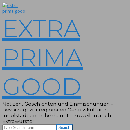
Skip
to
content
EXTRA
PRIMA
GOOD
Notizen, Geschichten und Einmischungen -
bevorzugt zur regionalen Genusskultur in
Ingolstadt und überhaupt … zuweilen auch
Extrawürste!
Search