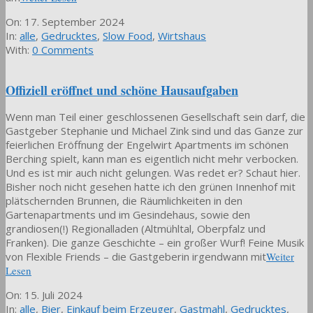
2024-
On:
17. September 2024
09-
In:
alle
,
Gedrucktes
,
Slow Food
,
Wirtshaus
17
With:
0 Comments
Offiziell eröffnet und schöne Hausaufgaben
Wenn man Teil einer geschlossenen Gesellschaft sein darf, die
Gastgeber Stephanie und Michael Zink sind und das Ganze zur
feierlichen Eröffnung der Engelwirt Apartments im schönen
Berching spielt, kann man es eigentlich nicht mehr verbocken.
Und es ist mir auch nicht gelungen. Was redet er? Schaut hier.
Bisher noch nicht gesehen hatte ich den grünen Innenhof mit
plätschernden Brunnen, die Räumlichkeiten in den
Gartenapartments und im Gesindehaus, sowie den
grandiosen(!) Regionalladen (Altmühltal, Oberpfalz und
Franken). Die ganze Geschichte – ein großer Wurf! Feine Musik
von Flexible Friends – die Gastgeberin irgendwann mit
Weiter
Lesen
2024-
On:
15. Juli 2024
07-
In:
alle
,
Bier
,
Einkauf beim Erzeuger
,
Gastmahl
,
Gedrucktes
,