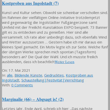
Kostproben aus Ingolstadt (7)
Kunst und Kultur sehen. Obwohl sie scheinbar verschollen sind.
Im Rahmen der vielfältigen Online-Initiative trotzdemjetzt
wird gegenwärtig die Ingolstädter Fußgängerzone samt
Umfeld mit der Freilicht-Kunstaktion EXPO bespielt. 73 Banner
gilt es zu entdecken und zu genießen. Hier sind alle
versammelt. Ich rate aber unbedingt dazu, sich ebenfalls Wind
und Wetter auszusetzen … Gestern habe ich mir daraus ein
kleines Spiel gemacht. Ein Motiv legte ich zur Seite. Welche fünf
der übrigen Werke sprechen mich spontan (Tagesform)
besonders an? Die Qual der Wahl. Und ich musste freilich
ausblenden, dass ich beachtlich
Weiter Lesen
2021-
On:
17. Mai 2021
05-
In:
alle
,
Bildende Künste
,
Gedrucktes
,
Kostproben aus
17
Ingolstadt
,
Schaustellung|Festivität|Verrichtung
With:
0 Comments
Marginalie (66) – Abgsagt is! (2)
Letztes Jahr, Ende April, schrieb ich hier: „Das nächste