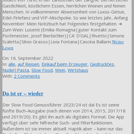
Gastlichkeit, köstlichem Essen, herrlichen Weinen und feinen
Menschen. In vollkommener Abwesenheit von Luxus-Getue,
Edel-Firlefanz und VIP-Mischpoke. So wie letztes Jahr, Anfang
November: Mein Notizbuch hat Folgendes festgehalten. ➜
Zum Wein: Lusenti (Emilia-Romagna|guter Kontakt zum
Fischmeister, Josef Bierbichler)|CA’ D’GAL|Rivetto|Simone
Scaletta|Silvio Grasso|Livia Fontana|Cascina Ballarin.
Weiter
Lesen
2022-
On:
16. September 2022
09-
In:
alle
,
auf Reisen
,
Einkauf beim Erzeuger
,
Gedrucktes
,
16
Nudel|Pasta
,
Slow Food
,
Wein
,
Wirtshaus
With:
2 Comments
Da ist er – wieder
Der Slow Food Genussführer 2023/24 ist da! Es ist seine
fünfte Buch-Ausgabe (nach denen von 2014, 2015, 2017/18
und 2019/20). Es gibt ihn auch als digitales Format. Die App
verfügt über sehr hilfreiche Such- und Filterfunktionen.
Außerdem ist sie immer aktuell. Haptik aber – kann nur das