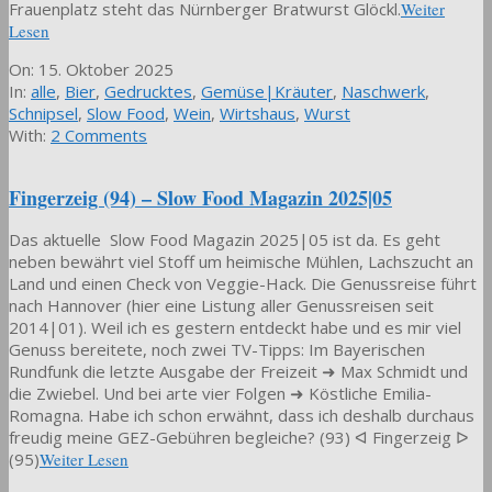
Frauenplatz steht das Nürnberger Bratwurst Glöckl.
Weiter
Lesen
2025-
On:
15. Oktober 2025
10-
In:
alle
,
Bier
,
Gedrucktes
,
Gemüse|Kräuter
,
Naschwerk
,
15
Schnipsel
,
Slow Food
,
Wein
,
Wirtshaus
,
Wurst
With:
2 Comments
Fingerzeig (94) – Slow Food Magazin 2025|05
Das aktuelle Slow Food Magazin 2025|05 ist da. Es geht
neben bewährt viel Stoff um heimische Mühlen, Lachszucht an
Land und einen Check von Veggie-Hack. Die Genussreise führt
nach Hannover (hier eine Listung aller Genussreisen seit
2014|01). Weil ich es gestern entdeckt habe und es mir viel
Genuss bereitete, noch zwei TV-Tipps: Im Bayerischen
Rundfunk die letzte Ausgabe der Freizeit ➜ Max Schmidt und
die Zwiebel. Und bei arte vier Folgen ➜ Köstliche Emilia-
Romagna. Habe ich schon erwähnt, dass ich deshalb durchaus
freudig meine GEZ-Gebühren begleiche? (93) ᐊ Fingerzeig ᐅ
(95)
Weiter Lesen