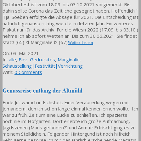
Oktoberfest ist vom 18.09. bis 03.10.2021 vorgemerkt. Bis
dahin sollte Corona das Zeitliche gesegnet haben. Hoffentlich.“
Tja. Soeben erfolgte die Absage für 2021. Die Entscheidung ist
natürlich genauso richtig wie die im letzten Jahr. Ein weiteres
Plakat nur für das Archiv: Für die Wiesn 2022 (17.09. bis 03.10.)
nehme ich ab sofort Wetten an. Bis zum 30.06.2021. Sie findet
statt! (65) ᐊ Marginalie ᐅ (67)
Weiter Lesen
2021-
On:
03. Mai 2021
05-
In:
alle
,
Bier
,
Gedrucktes
,
Marginalie
,
03
Schaustellung|Festivität|Verrichtung
With:
0 Comments
Genussreise entlang der Altmühl
Ende Juli war ich in Eichstätt. Einer Verabredung wegen mit
jemandem, den ich schon lange einmal kennenlernen wollte. Ich
war zu früh. Zeit um eine Lücke zu schließen. Ich spazierte
noch nie im Hofgarten. Dort erlebte ich große Aufmachung,
Jagdszenen (Maus gefunden?) und Anmut: Erfrischt ging es zu
meinem Stelldichein. Folgender Hintergund ist noch hilfreich.
Sehr gerne besorge ich mir das jährlich erscheinende Magazin