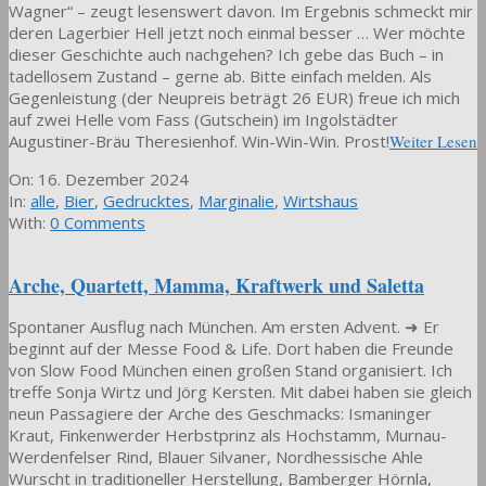
Wagner“ – zeugt lesenswert davon. Im Ergebnis schmeckt mir
deren Lagerbier Hell jetzt noch einmal besser … Wer möchte
dieser Geschichte auch nachgehen? Ich gebe das Buch – in
tadellosem Zustand – gerne ab. Bitte einfach melden. Als
Gegenleistung (der Neupreis beträgt 26 EUR) freue ich mich
auf zwei Helle vom Fass (Gutschein) im Ingolstädter
Augustiner-Bräu Theresienhof. Win-Win-Win. Prost!
Weiter Lesen
2024-
On:
16. Dezember 2024
12-
In:
alle
,
Bier
,
Gedrucktes
,
Marginalie
,
Wirtshaus
16
With:
0 Comments
Arche, Quartett, Mamma, Kraftwerk und Saletta
Spontaner Ausflug nach München. Am ersten Advent. ➜ Er
beginnt auf der Messe Food & Life. Dort haben die Freunde
von Slow Food München einen großen Stand organisiert. Ich
treffe Sonja Wirtz und Jörg Kersten. Mit dabei haben sie gleich
neun Passagiere der Arche des Geschmacks: Ismaninger
Kraut, Finkenwerder Herbstprinz als Hochstamm, Murnau-
Werdenfelser Rind, Blauer Silvaner, Nordhessische Ahle
Wurscht in traditioneller Herstellung, Bamberger Hörnla,