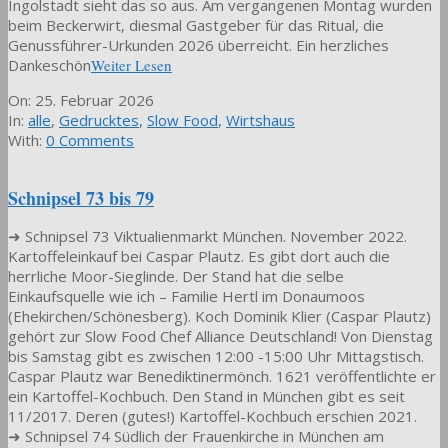
Ingolstadt sieht das so aus. Am vergangenen Montag wurden
beim Beckerwirt, diesmal Gastgeber für das Ritual, die
Genussführer-Urkunden 2026 überreicht. Ein herzliches
Dankeschön
Weiter Lesen
2026-
On:
25. Februar 2026
02-
In:
alle
,
Gedrucktes
,
Slow Food
,
Wirtshaus
25
With:
0 Comments
Schnipsel 73 bis 79
➜ Schnipsel 73 Viktualienmarkt München. November 2022.
Kartoffeleinkauf bei Caspar Plautz. Es gibt dort auch die
herrliche Moor-Sieglinde. Der Stand hat die selbe
Einkaufsquelle wie ich – Familie Hertl im Donaumoos
(Ehekirchen/Schönesberg). Koch Dominik Klier (Caspar Plautz)
gehört zur Slow Food Chef Alliance Deutschland! Von Dienstag
bis Samstag gibt es zwischen 12:00 -15:00 Uhr Mittagstisch.
Caspar Plautz war Benediktinermönch. 1621 veröffentlichte er
ein Kartoffel-Kochbuch. Den Stand in München gibt es seit
11/2017. Deren (gutes!) Kartoffel-Kochbuch erschien 2021.
➜ Schnipsel 74 Südlich der Frauenkirche in München am