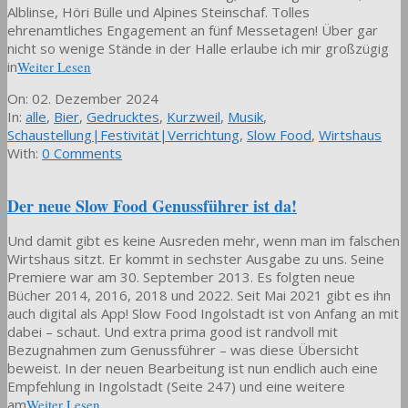
Alblinse, Höri Bülle und Alpines Steinschaf. Tolles
ehrenamtliches Engagement an fünf Messetagen! Über gar
nicht so wenige Stände in der Halle erlaube ich mir großzügig
in
Weiter Lesen
2024-
On:
02. Dezember 2024
12-
In:
alle
,
Bier
,
Gedrucktes
,
Kurzweil
,
Musik
,
02
Schaustellung|Festivität|Verrichtung
,
Slow Food
,
Wirtshaus
With:
0 Comments
Der neue Slow Food Genussführer ist da!
Und damit gibt es keine Ausreden mehr, wenn man im falschen
Wirtshaus sitzt. Er kommt in sechster Ausgabe zu uns. Seine
Premiere war am 30. September 2013. Es folgten neue
Bücher 2014, 2016, 2018 und 2022. Seit Mai 2021 gibt es ihn
auch digital als App! Slow Food Ingolstadt ist von Anfang an mit
dabei – schaut. Und extra prima good ist randvoll mit
Bezugnahmen zum Genussführer – was diese Übersicht
beweist. In der neuen Bearbeitung ist nun endlich auch eine
Empfehlung in Ingolstadt (Seite 247) und eine weitere
am
Weiter Lesen