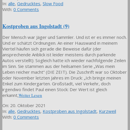
01-
In:
alle
,
Gedrucktes
,
Slow Food
30
With:
0 Comments
Kostproben aus Ingolstadt (9)
Der Mensch war Jäger und Sammler. Und ist er es immer noch.
Und er schätzt Ordnungen. An einer Hauswand in meinem
Viertel häufen sich gerade die Beweise dafür (der
ansprechende Anblick ist leider meistens durch parkende
Autos verstellt): Sogleich hatte ich wieder nachfolgende Zeilen
im Sinn. Sie stammen aus der heilsamen Serie „Was mein
Leben reicher macht“ (DIE ZEIT). Die Zuschrift war so Oktober
oder November letzten Jahres im Druck: „Ich bringe meinen
Enkel zum Kindergarten. Großstadt, viel Verkehr, doch
irgendwo findet Paul einen Stock: Der Wert ist gleich
erkannt,
Weiter Lesen
2021-
On:
20. Oktober 2021
10-
In:
alle
,
Gedrucktes
,
Kostproben aus Ingolstadt
,
Kurzweil
20
With:
0 Comments