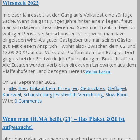
Wiesnzeit 2022
In dieser Jahreszeit ist der Gang aufs Volksfest eine zünftige
Sache. Wenn die ganz jungen Jahre hinter einem liegen, freut
man sich dabei im Besonderen auf Speis und Trank. In feierlich-
wohliger Peristase. Am schönsten ist es, wenn man dazu
eingeladen wird. Als guter Gastgeber tut man seinen Gästen
gut. Mit diesem Anspruch – wohin also? Zwischen dem 02. und
13.09.2022 auf das Volksfest Pfaffenhofen zum Beispiel. Dort
ging es bei der Festwirtin Julia Spitzenberger “Brutal lokal” zu.
Alle Zutaten wurden vorbildlich direkt von Landwirten aus dem
Pfaffenhofener Land bezogen. Bereits
Weiter Lesen
2022-
On:
28. September 2022
09-
In:
alle
,
Bier
,
Einkauf beim Erzeuger
,
Gedrucktes
,
Geflügel
,
28
Kurzweil
,
Schaustellung|Festivität|Verrichtung
,
Slow Food
With:
0 Comments
Wenn man OLMA heißt (21) – Das Plakat 2020 ist
aufgetaucht!
Über das Plakat 2022 habe ich ja schon berichtet. Heute gibt