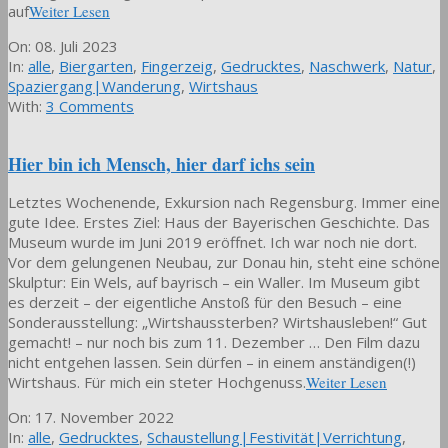
auf
Weiter Lesen
2023-
On:
08. Juli 2023
07-
In:
alle
,
Biergarten
,
Fingerzeig
,
Gedrucktes
,
Naschwerk
,
Natur
,
08
Spaziergang|Wanderung
,
Wirtshaus
With:
3 Comments
Hier bin ich Mensch, hier darf ichs sein
Letztes Wochenende, Exkursion nach Regensburg. Immer eine
gute Idee. Erstes Ziel: Haus der Bayerischen Geschichte. Das
Museum wurde im Juni 2019 eröffnet. Ich war noch nie dort.
Vor dem gelungenen Neubau, zur Donau hin, steht eine schöne
Skulptur: Ein Wels, auf bayrisch – ein Waller. Im Museum gibt
es derzeit – der eigentliche Anstoß für den Besuch – eine
Sonderausstellung: „Wirtshaussterben? Wirtshausleben!“ Gut
gemacht! – nur noch bis zum 11. Dezember … Den Film dazu
nicht entgehen lassen. Sein dürfen – in einem anständigen(!)
Wirtshaus. Für mich ein steter Hochgenuss.
Weiter Lesen
2022-
On:
17. November 2022
11-
In:
alle
,
Gedrucktes
,
Schaustellung|Festivität|Verrichtung
,