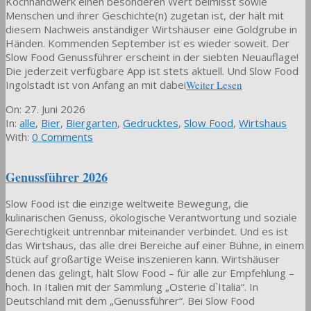
Kochhandwerk einen besonderen Wert beimisst sowie
Menschen und ihrer Geschichte(n) zugetan ist, der hält mit
diesem Nachweis anständiger Wirtshäuser eine Goldgrube in
Händen. Kommenden September ist es wieder soweit. Der
Slow Food Genussführer erscheint in der siebten Neuauflage!
Die jederzeit verfügbare App ist stets aktuell. Und Slow Food
Ingolstadt ist von Anfang an mit dabei
Weiter Lesen
2026-
On:
27. Juni 2026
06-
In:
alle
,
Bier
,
Biergarten
,
Gedrucktes
,
Slow Food
,
Wirtshaus
27
With:
0 Comments
Genussführer 2026
Slow Food ist die einzige weltweite Bewegung, die
kulinarischen Genuss, ökologische Verantwortung und soziale
Gerechtigkeit untrennbar miteinander verbindet. Und es ist
das Wirtshaus, das alle drei Bereiche auf einer Bühne, in einem
Stück auf großartige Weise inszenieren kann. Wirtshäuser
denen das gelingt, hält Slow Food – für alle zur Empfehlung –
hoch. In Italien mit der Sammlung „Osterie d`Italia“. In
Deutschland mit dem „Genussführer“. Bei Slow Food