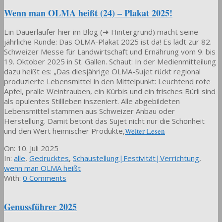
Wenn man OLMA heißt (24) – Plakat 2025!
Ein Dauerläufer hier im Blog (➜ Hintergrund) macht seine
jährliche Runde: Das OLMA-Plakat 2025 ist da! Es lädt zur 82.
Schweizer Messe für Landwirtschaft und Ernährung vom 9. bis
19. Oktober 2025 in St. Gallen. Schaut: In der Medienmitteilung
dazu heißt es: „Das diesjährige OLMA-Sujet rückt regional
produzierte Lebensmittel in den Mittelpunkt: Leuchtend rote
Äpfel, pralle Weintrauben, ein Kürbis und ein frisches Bürli sind
als opulentes Stillleben inszeniert. Alle abgebildeten
Lebensmittel stammen aus Schweizer Anbau oder
Herstellung. Damit betont das Sujet nicht nur die Schönheit
und den Wert heimischer Produkte,
Weiter Lesen
2025-
On:
10. Juli 2025
07-
In:
alle
,
Gedrucktes
,
Schaustellung|Festivität|Verrichtung
,
10
wenn man OLMA heißt
With:
0 Comments
Genussführer 2025