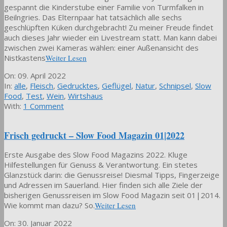
gespannt die Kinderstube einer Familie von Turmfalken in
Beilngries. Das Elternpaar hat tatsächlich alle sechs
geschlüpften Küken durchgebracht! Zu meiner Freude findet
auch dieses Jahr wieder ein Livestream statt. Man kann dabei
zwischen zwei Kameras wählen: einer Außenansicht des
Nistkastens
Weiter Lesen
2022-
On:
09. April 2022
04-
In:
alle
,
Fleisch
,
Gedrucktes
,
Geflügel
,
Natur
,
Schnipsel
,
Slow
09
Food
,
Test
,
Wein
,
Wirtshaus
With:
1 Comment
Frisch gedruckt – Slow Food Magazin 01|2022
Erste Ausgabe des Slow Food Magazins 2022. Kluge
Hilfestellungen für Genuss & Verantwortung. Ein stetes
Glanzstück darin: die Genussreise! Diesmal Tipps, Fingerzeige
und Adressen im Sauerland. Hier finden sich alle Ziele der
bisherigen Genussreisen im Slow Food Magazin seit 01|2014.
Wie kommt man dazu? So.
Weiter Lesen
2022-
On:
30. Januar 2022