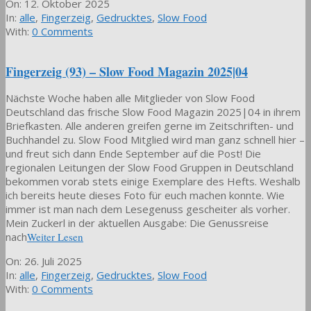
2025-
On:
12. Oktober 2025
10-
In:
alle
,
Fingerzeig
,
Gedrucktes
,
Slow Food
12
With:
0 Comments
Fingerzeig (93) – Slow Food Magazin 2025|04
Nächste Woche haben alle Mitglieder von Slow Food
Deutschland das frische Slow Food Magazin 2025|04 in ihrem
Briefkasten. Alle anderen greifen gerne im Zeitschriften- und
Buchhandel zu. Slow Food Mitglied wird man ganz schnell hier –
und freut sich dann Ende September auf die Post! Die
regionalen Leitungen der Slow Food Gruppen in Deutschland
bekommen vorab stets einige Exemplare des Hefts. Weshalb
ich bereits heute dieses Foto für euch machen konnte. Wie
immer ist man nach dem Lesegenuss gescheiter als vorher.
Mein Zuckerl in der aktuellen Ausgabe: Die Genussreise
nach
Weiter Lesen
2025-
On:
26. Juli 2025
07-
In:
alle
,
Fingerzeig
,
Gedrucktes
,
Slow Food
26
With:
0 Comments