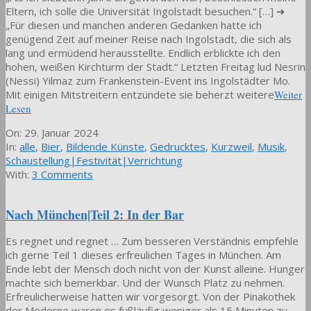
Eltern, ich solle die Universität Ingolstadt besuchen.“ […] ➜
„Für diesen und manchen anderen Gedanken hatte ich
genügend Zeit auf meiner Reise nach Ingolstadt, die sich als
lang und ermüdend herausstellte. Endlich erblickte ich den
hohen, weißen Kirchturm der Stadt.“ Letzten Freitag lud Nesrin
(Nessi) Yilmaz zum Frankenstein-Event ins Ingolstädter Mo.
Mit einigen Mitstreitern entzündete sie beherzt weitere
Weiter
Lesen
2024-
On:
29. Januar 2024
01-
In:
alle
,
Bier
,
Bildende Künste
,
Gedrucktes
,
Kurzweil
,
Musik
,
29
Schaustellung|Festivität|Verrichtung
With:
3 Comments
Nach München|Teil 2: In der Bar
Es regnet und regnet … Zum besseren Verständnis empfehle
ich gerne Teil 1 dieses erfreulichen Tages in München. Am
Ende lebt der Mensch doch nicht von der Kunst alleine. Hunger
machte sich bemerkbar. Und der Wunsch Platz zu nehmen.
Erfreulicherweise hatten wir vorgesorgt. Von der Pinakothek
der Moderne waren es fußläufig weniger als 15 Minuten zu