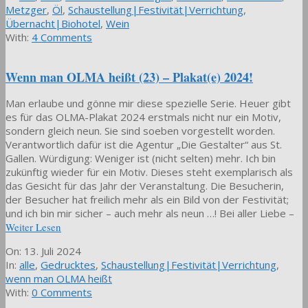
15
Metzger
,
Öl
,
Schaustellung|Festivität|Verrichtung
,
Übernacht|Biohotel
,
Wein
With:
4 Comments
Wenn man OLMA heißt (23) – Plakat(e) 2024!
Man erlaube und gönne mir diese spezielle Serie. Heuer gibt
es für das OLMA-Plakat 2024 erstmals nicht nur ein Motiv,
sondern gleich neun. Sie sind soeben vorgestellt worden.
Verantwortlich dafür ist die Agentur „Die Gestalter“ aus St.
Gallen. Würdigung: Weniger ist (nicht selten) mehr. Ich bin
zukünftig wieder für ein Motiv. Dieses steht exemplarisch als
das Gesicht für das Jahr der Veranstaltung. Die Besucherin,
der Besucher hat freilich mehr als ein Bild von der Festivität;
und ich bin mir sicher – auch mehr als neun …! Bei aller Liebe –
Weiter Lesen
2024-
On:
13. Juli 2024
07-
In:
alle
,
Gedrucktes
,
Schaustellung|Festivität|Verrichtung
,
13
wenn man OLMA heißt
With:
0 Comments