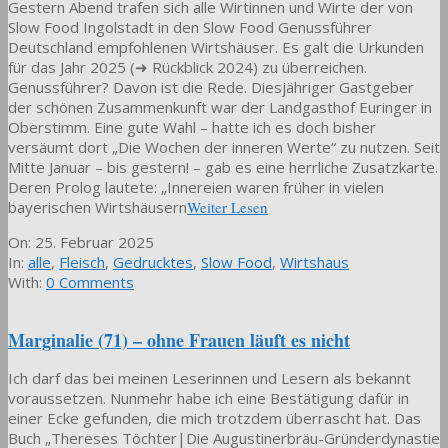
Gestern Abend trafen sich alle Wirtinnen und Wirte der von
Slow Food Ingolstadt in den Slow Food Genussführer
Deutschland empfohlenen Wirtshäuser. Es galt die Urkunden
für das Jahr 2025 (➜ Rückblick 2024) zu überreichen.
Genussführer? Davon ist die Rede. Diesjähriger Gastgeber
der schönen Zusammenkunft war der Landgasthof Euringer in
Oberstimm. Eine gute Wahl – hatte ich es doch bisher
versäumt dort „Die Wochen der inneren Werte“ zu nutzen. Seit
Mitte Januar – bis gestern! – gab es eine herrliche Zusatzkarte.
Deren Prolog lautete: „Innereien waren früher in vielen
bayerischen Wirtshäusern
Weiter Lesen
2025-
On:
25. Februar 2025
02-
In:
alle
,
Fleisch
,
Gedrucktes
,
Slow Food
,
Wirtshaus
25
With:
0 Comments
Marginalie (71) – ohne Frauen läuft es nicht
Ich darf das bei meinen Leserinnen und Lesern als bekannt
voraussetzen. Nunmehr habe ich eine Bestätigung dafür in
einer Ecke gefunden, die mich trotzdem überrascht hat. Das
Buch „Thereses Töchter|Die Augustinerbräu-Gründerdynastie