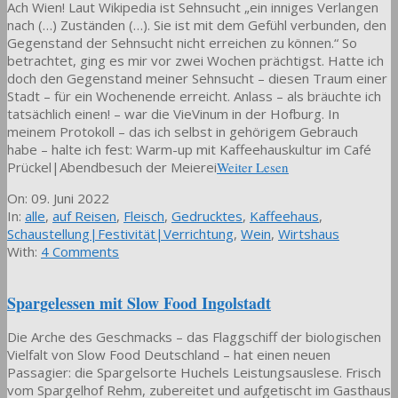
Ach Wien! Laut Wikipedia ist Sehnsucht „ein inniges Verlangen
nach (…) Zuständen (…). Sie ist mit dem Gefühl verbunden, den
Gegenstand der Sehnsucht nicht erreichen zu können.“ So
betrachtet, ging es mir vor zwei Wochen prächtigst. Hatte ich
doch den Gegenstand meiner Sehnsucht – diesen Traum einer
Stadt – für ein Wochenende erreicht. Anlass – als bräuchte ich
tatsächlich einen! – war die VieVinum in der Hofburg. In
meinem Protokoll – das ich selbst in gehörigem Gebrauch
habe – halte ich fest: Warm-up mit Kaffeehauskultur im Café
Prückel|Abendbesuch der Meierei
Weiter Lesen
2022-
On:
09. Juni 2022
06-
In:
alle
,
auf Reisen
,
Fleisch
,
Gedrucktes
,
Kaffeehaus
,
09
Schaustellung|Festivität|Verrichtung
,
Wein
,
Wirtshaus
With:
4 Comments
Spargelessen mit Slow Food Ingolstadt
Die Arche des Geschmacks – das Flaggschiff der biologischen
Vielfalt von Slow Food Deutschland – hat einen neuen
Passagier: die Spargelsorte Huchels Leistungsauslese. Frisch
vom Spargelhof Rehm, zubereitet und aufgetischt im Gasthaus