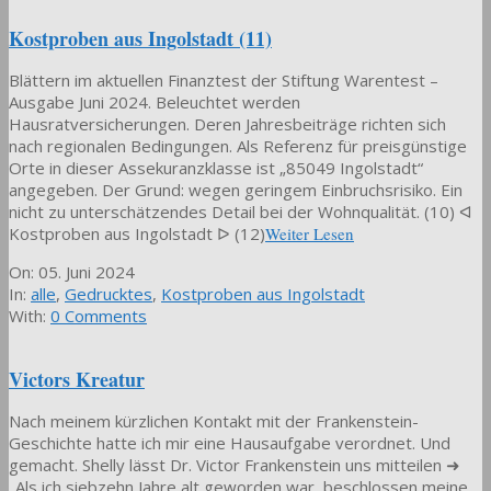
Kostproben aus Ingolstadt (11)
Blättern im aktuellen Finanztest der Stiftung Warentest –
Ausgabe Juni 2024. Beleuchtet werden
Hausratversicherungen. Deren Jahresbeiträge richten sich
nach regionalen Bedingungen. Als Referenz für preisgünstige
Orte in dieser Assekuranzklasse ist „85049 Ingolstadt“
angegeben. Der Grund: wegen geringem Einbruchsrisiko. Ein
nicht zu unterschätzendes Detail bei der Wohnqualität. (10) ᐊ
Kostproben aus Ingolstadt ᐅ (12)
Weiter Lesen
2024-
On:
05. Juni 2024
06-
In:
alle
,
Gedrucktes
,
Kostproben aus Ingolstadt
05
With:
0 Comments
Victors Kreatur
Nach meinem kürzlichen Kontakt mit der Frankenstein-
Geschichte hatte ich mir eine Hausaufgabe verordnet. Und
gemacht. Shelly lässt Dr. Victor Frankenstein uns mitteilen ➜
„Als ich siebzehn Jahre alt geworden war, beschlossen meine