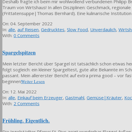
Deshalb fragte ich beim mir wohlwollend verbundenen Philipp Br
Traum von Wirtshaus! In allen Disziplinen: Geschmack, regionale
(Frittatensuppe|Thomas Bernhard). Eine kulinarische Institution 
2022-
On:
04. September 2022
09-
In:
alle
,
auf Reisen
,
Gedrucktes
,
Slow Food
,
Unverdaulich
,
Wirtsh
04
With:
0 Comments
Spargelspitzen
Mein letzter Bericht über Spargel ist tatsächlich schon etwas h
folgt sogleich: ein kleiner Spargeltest, gute alte Bekannte i
passant. Mein allererster Bericht auf extra prima good – vor fa
beginnen
Weiter Lesen
2022-
On:
12. Mai 2022
05-
In:
alle
,
Einkauf beim Erzeuger
,
Gastmahl
,
Gemüse|Kräuter
,
Koc
12
With:
2 Comments
Frühling. Eigentlich.
Die Ingolstädter Pfarrei St. Pius zeigt wunderbar Flagge! Außen