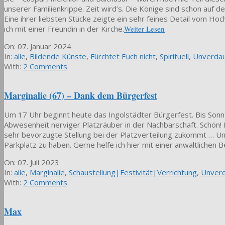
unserer Familienkrippe. Zeit wird’s. Die Könige sind schon auf
Eine ihrer liebsten Stücke zeigte ein sehr feines Detail vom H
ich mit einer Freundin in der Kirche.
Weiter Lesen
2024-
On:
07. Januar 2024
01-
In:
alle
,
Bildende Künste
,
Fürchtet Euch nicht
,
Spirituell
,
Unverdau
07
With:
2 Comments
Marginalie (67) – Dank dem Bürgerfest
Um 17 Uhr beginnt heute das Ingolstädter Bürgerfest. Bis Sonn
Abwesenheit nerviger Platzräuber in der Nachbarschaft. Schön! F
sehr bevorzugte Stellung bei der Platzverteilung zukommt … Un
Parkplatz zu haben. Gerne helfe ich hier mit einer anwaltlichen 
2023-
On:
07. Juli 2023
07-
In:
alle
,
Marginalie
,
Schaustellung|Festivität|Verrichtung
,
Unverd
07
With:
2 Comments
Max