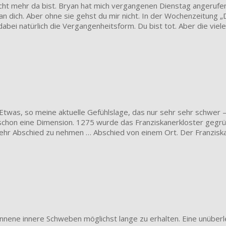
ht mehr da bist. Bryan hat mich vergangenen Dienstag angerufen
an dich. Aber ohne sie gehst du mir nicht. In der Wochenzeitung „
dabei natürlich die Vergangenheitsform. Du bist tot. Aber die vie
dt. Etwas, so meine aktuelle Gefühlslage, das nur sehr sehr schwe
 schon eine Dimension. 1275 wurde das Franziskanerkloster gegrü
hr Abschied zu nehmen … Abschied von einem Ort. Der Franziskanerk
ene innere Schweben möglichst lange zu erhalten. Eine unüberlegt