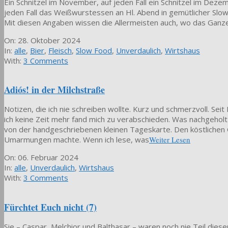
Ein Schnitzel im November, auf jeden Fall ein Schnitzel im Dezem
jeden Fall das Weißwurstessen an Hl. Abend in gemütlicher Slow 
Mit diesen Angaben wissen die Allermeisten auch, wo das Ganze s
2024-
On:
28. Oktober 2024
10-
In:
alle
,
Bier
,
Fleisch
,
Slow Food
,
Unverdaulich
,
Wirtshaus
28
With:
3 Comments
Adiós! in der Milchstraße
Notizen, die ich nie schreiben wollte. Kurz und schmerzvoll. Seit
ich keine Zeit mehr fand mich zu verabschieden. Was nachgeholt
von der handgeschriebenen kleinen Tageskarte. Den köstlichen G
Umarmungen machte. Wenn ich lese, was
Weiter Lesen
2024-
On:
06. Februar 2024
02-
In:
alle
,
Unverdaulich
,
Wirtshaus
06
With:
3 Comments
Fürchtet Euch nicht (7)
Sie – Caspar, Melchior und Balthasar – waren noch nie Teil die