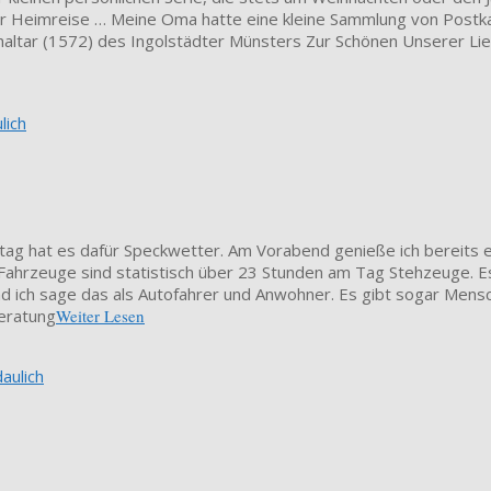
 der Heimreise … Meine Oma hatte eine kleine Sammlung von Postk
ochaltar (1572) des Ingolstädter Münsters Zur Schönen Unserer Li
lich
tag hat es dafür Speckwetter. Am Vorabend genieße ich bereits 
ahrzeuge sind statistisch über 23 Stunden am Tag Stehzeuge. Es i
d ich sage das als Autofahrer und Anwohner. Es gibt sogar Mensc
Beratung
Weiter Lesen
aulich