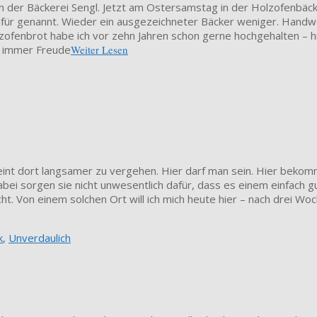
 in der Bäckerei Sengl. Jetzt am Ostersamstag in der Holzofenbä
ür genannt. Wieder ein ausgezeichneter Bäcker weniger. Handwer
zofenbrot habe ich vor zehn Jahren schon gerne hochgehalten – hi
e immer Freude
Weiter Lesen
 scheint dort langsamer zu vergehen. Hier darf man sein. Hier be
ei sorgen sie nicht unwesentlich dafür, dass es einem einfach 
cht. Von einem solchen Ort will ich mich heute hier – nach drei 
k
,
Unverdaulich