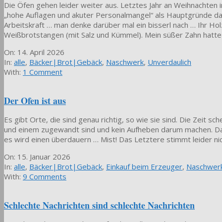
Die Öfen gehen leider weiter aus. Letztes Jahr an Weihnachten
„hohe Auflagen und akuter Personalmangel“ als Hauptgründe daf
Arbeitskraft … man denke darüber mal ein bisserl nach … Ihr Hol
Weißbrotstangen (mit Salz und Kümmel). Mein süßer Zahn hatt
2026-
On:
14. April 2026
04-
In:
alle
,
Bäcker|Brot|Gebäck
,
Naschwerk
,
Unverdaulich
14
With:
1 Comment
Der Ofen ist aus
Es gibt Orte, die sind genau richtig, so wie sie sind. Die Zeit
und einem zugewandt sind und kein Aufheben darum machen. Dab
es wird einen überdauern … Mist! Das Letztere stimmt leider ni
2026-
On:
15. Januar 2026
01-
In:
alle
,
Bäcker|Brot|Gebäck
,
Einkauf beim Erzeuger
,
Naschwer
15
With:
9 Comments
Schlechte Nachrichten sind schlechte Nachrichten