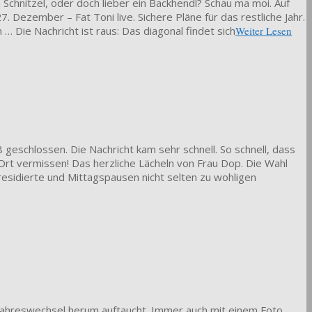
 Schnitzel, oder doch lieber ein Backhendl? Schau ma moi. Auf
Dezember – Fat Toni live. Sichere Pläne für das restliche Jahr.
… Die Nachricht ist raus: Das diagonal findet sich
Weiter Lesen
8 geschlossen. Die Nachricht kam sehr schnell. So schnell, dass
Ort vermissen! Das herzliche Lächeln von Frau Dop. Die Wahl
esidierte und Mittagspausen nicht selten zu wohligen
n Jahreswechsel herum auftaucht. Immer auch mit einem Foto