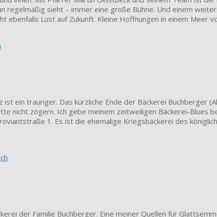
e man regelmäßig sieht – immer eine große Bühne. Und einem weite
cht ebenfalls Lust auf Zukunft. Kleine Hoffnungen in einem Meer 
h
z ist ein trauriger. Das kürzliche Ende der Bäckerei Buchberger (A
itte nicht zögern. Ich gebe meinem zeitweiligen Bäckerei-Blues be
 Proviantstraße 1. Es ist die ehemalige Kriegsbäckerei des königl
ich
äckerei der Familie Buchberger. Eine meiner Quellen für Glattsem