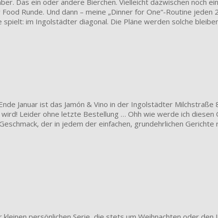
ber. Das ein oder andere Bierchen. Vielleicht dazwischen noch ein
Food Runde. Und dann – meine „Dinner for One“-Routine jeden 27. 
pielt: im Ingolstädter diagonal. Die Pläne werden solche bleiben 
 Ende Januar ist das Jamón & Vino in der Ingolstädter Milchstraße 
 wird! Leider ohne letzte Bestellung … Ohh wie werde ich diesen 
eschmack, der in jedem der einfachen, grundehrlichen Gerichte r
ser kleinen persönlichen Serie, die stets um Weihnachten oder de