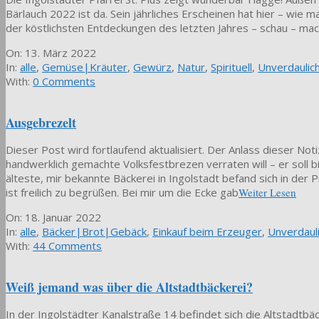
Bärlauch 2022 ist da. Sein jährliches Erscheinen hat hier – wi
der köstlichsten Entdeckungen des letzten Jahres – schau – ma
2022-
On:
13. März 2022
03-
In:
alle
,
Gemüse|Kräuter
,
Gewürz
,
Natur
,
Spirituell
,
Unverdaulic
13
With:
0 Comments
Ausgebrezelt
Dieser Post wird fortlaufend aktualisiert. Der Anlass dieser Noti
handwerklich gemachte Volksfestbrezen verraten will – er soll b
älteste, mir bekannte Bäckerei in Ingolstadt befand sich in der
ist freilich zu begrüßen. Bei mir um die Ecke gab
Weiter Lesen
2022-
On:
18. Januar 2022
01-
In:
alle
,
Bäcker|Brot|Gebäck
,
Einkauf beim Erzeuger
,
Unverdaul
18
With:
44 Comments
Weiß jemand was über die Altstadtbäckerei?
In der Ingolstädter Kanalstraße 14 befindet sich die Altstadtb