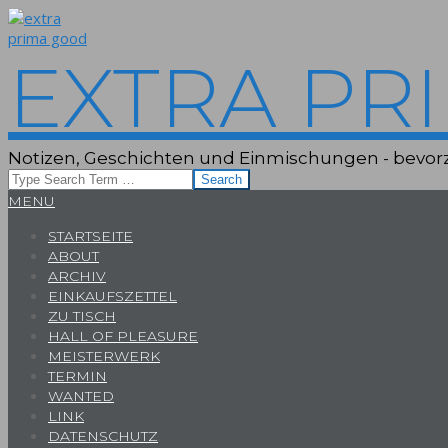
Skip
to
content
EXTRA PR
Notizen, Geschichten und Einmischungen - bevorz
Search
Primary
MENU
Navigation
STARTSEITE
Menu
ABOUT
ARCHIV
EINKAUFSZETTEL
ZU TISCH
HALL OF PLEASURE
MEISTERWERK
TERMIN
WANTED
LINK
DATENSCHUTZ