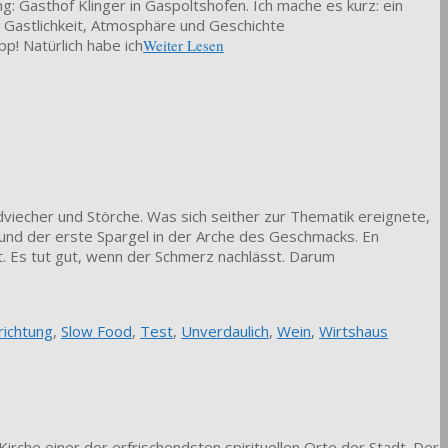
: Gasthof Klinger in Gaspoltshofen. Ich mache es kurz: ein
, Gastlichkeit, Atmosphäre und Geschichte
pp! Natürlich habe ich
Weiter Lesen
dviecher und Störche. Was sich seither zur Thematik ereignete,
 und der erste Spargel in der Arche des Geschmacks. En
it. Es tut gut, wenn der Schmerz nachlässt. Darum
richtung
,
Slow Food
,
Test
,
Unverdaulich
,
Wein
,
Wirtshaus
irche einer der erfrischendsten spirituellen Orte der Stadt. Der