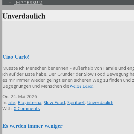
IMPRESSUM
Unverdaulich
Ciao Carlo!
Müsste ich Menschen benennen – außerhalb von Familie und eng
ich auf der Liste habe. Der Gründer der Slow Food Bewegung ha
es mir immer wieder gelingt einen sicheren Weg zu finden und 
Begegnungen und Menschen die
Weiter Lesen
2026-
On:
24. Mai 2026
05-
In:
alle
,
Bloginterna
,
Slow Food
,
Spirituell
,
Unverdaulich
24
With:
0 Comments
Es werden immer weniger