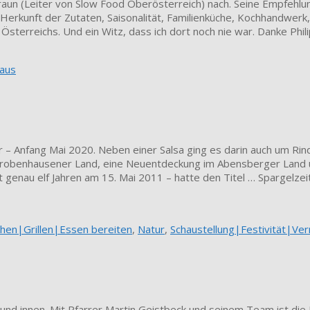
aun (Leiter von Slow Food Oberösterreich) nach. Seine Empfehlung
 Herkunft der Zutaten, Saisonalität, Familienküche, Kochhandwerk
Österreichs. Und ein Witz, dass ich dort noch nie war. Danke Phili
aus
er – Anfang Mai 2020. Neben einer Salsa ging es darin auch um Rin
m Schrobenhausener Land, eine Neuentdeckung im Abensberger Land
st genau elf Jahren am 15. Mai 2011 – hatte den Titel … Spargelze
hen|Grillen|Essen bereiten
,
Natur
,
Schaustellung|Festivität|Ver
 und innen. Mit Pfarrer Martin Geistbeck und seinem Team ist die K