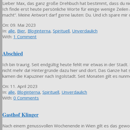
Lieber Max, das ganz große Drehbuch hat bestimmt, dass du nic
Ich finde erst heute persönliche Worte für einige wenige Zeilen 
macht“. Meine Antwort darf gerne lauten: Du. Und ich spare mir 
2023-
On:
09. Mai 2023
05-
In:
alle
,
Bier
,
Bloginterna
,
Spirituell
,
Unverdaulich
09
With:
1 Comment
Abschied
Ich bin traurig. Seit endgültig heute fehlt mir etwas in der Sta
nicht mehr da! Hintergründe dazu hier und dort. Das Ganze hat
kamen die Kapuziner nach Ingolstadt. Seit Monaten gilt es nunme
2023-
On:
11. April 2023
04-
In:
alle
,
Bloginterna
,
Spirituell
,
Unverdaulich
11
With:
0 Comments
Gasthof Klinger
Nach einem genussvollen Wochenende in Wien gilt es das gewonn