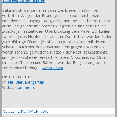
Wettelsheimer Keller
Bekanntlich war seinerzeit das Bierbrauen im Sommer
verboten. Wegen der Brandgefahr die von den heißen
Siedekesseln ausging. Da (gutes) Bier immer schmeckt – vor
allem und gerade im Sommer – legten die findigen Brauer
zwecks jahreszeitlicher Überbrückung tiefe Keller zur kühlen
Lagerung des Hopfenschatzes an. Oberirdisch wurden zudem
großblättrige Bäume (Kastanien!) gepflanzt um mit deren
Schatten auch hier der Erwärmung entgegenzuwirken. Es
waren schöne, gemütliche Plätze – der Rest ist Geschichte
und genussvolle Gegenwart: Mit dem Ausschank vor Ort und
einfachen Tischen und Bänken, war der Biergarten geboren!
Unterirdisch bedingt –
Weiter Lesen
2012-
On:
09. Juni 2012
06-
In:
alle
,
Bier
,
Biergarten
09
With:
5 Comments
NEUESTE KOMMENTARE