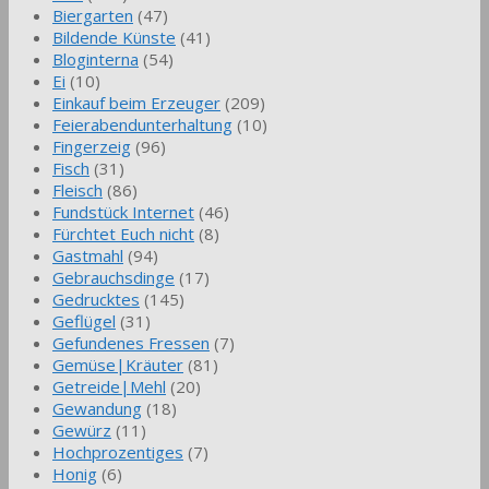
Biergarten
(47)
Bildende Künste
(41)
Bloginterna
(54)
Ei
(10)
Einkauf beim Erzeuger
(209)
Feierabendunterhaltung
(10)
Fingerzeig
(96)
Fisch
(31)
Fleisch
(86)
Fundstück Internet
(46)
Fürchtet Euch nicht
(8)
Gastmahl
(94)
Gebrauchsdinge
(17)
Gedrucktes
(145)
Geflügel
(31)
Gefundenes Fressen
(7)
Gemüse|Kräuter
(81)
Getreide|Mehl
(20)
Gewandung
(18)
Gewürz
(11)
Hochprozentiges
(7)
Honig
(6)