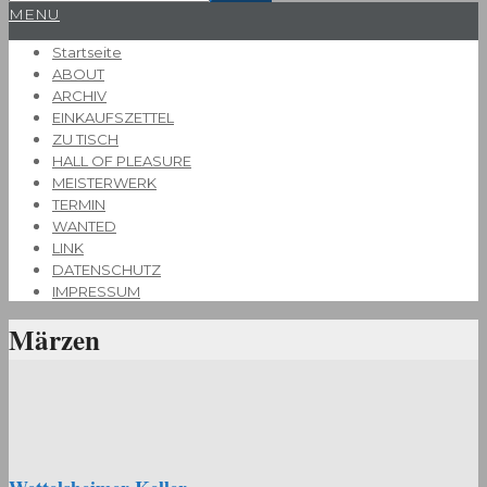
Primary
MENU
Navigation
Startseite
Menu
ABOUT
ARCHIV
EINKAUFSZETTEL
ZU TISCH
HALL OF PLEASURE
MEISTERWERK
TERMIN
WANTED
LINK
DATENSCHUTZ
IMPRESSUM
Märzen