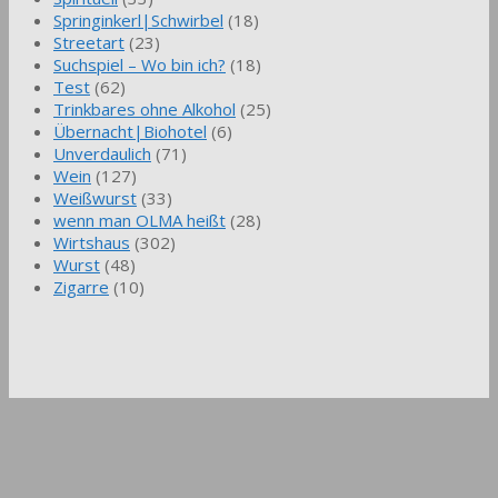
Springinkerl|Schwirbel
(18)
Streetart
(23)
Suchspiel – Wo bin ich?
(18)
Test
(62)
Trinkbares ohne Alkohol
(25)
Übernacht|Biohotel
(6)
Unverdaulich
(71)
Wein
(127)
Weißwurst
(33)
wenn man OLMA heißt
(28)
Wirtshaus
(302)
Wurst
(48)
Zigarre
(10)