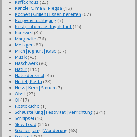
Kaffeehaus
(23)
Kanzlei Olma & Piegsa
(16)
Kochen|Grillen|Essen bereiten
(67)
Körperertüchtigung
(7)
Kostproben aus Ingolstadt
(15)
Kurzweil
(85)
Marginalie
(76)
Metzger
(80)
Milch|Joghurt|Käse
(37)
Musik
(43)
Naschwerk
(80)
Natur
(115)
Naturdenkmal
(45)
Nudel|Pasta
(28)
Nuss|Kern|Samen
(7)
Obst
(27)
Öl
(17)
Resteküche
(1)
Schaustellung|Festivität|Verrichtung
(271)
Schnipsel
(10)
Slow Food
(316)
Spaziergang|Wanderung
(68)
Spirituell
(33)