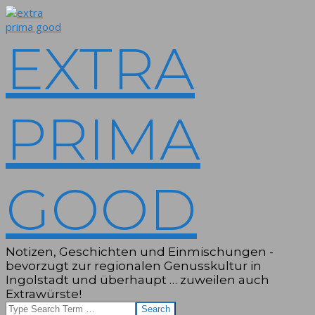
Skip
to
content
EXTRA
PRIMA
GOOD
Notizen, Geschichten und Einmischungen -
bevorzugt zur regionalen Genusskultur in
Ingolstadt und überhaupt … zuweilen auch
Extrawürste!
Search