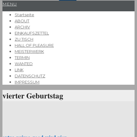
Primary
MENU
Navigation
Startseite
Menu
ABOUT
ARCHIV
EINKAUFSZETTEL
ZU TISCH
HALL OF PLEASURE
MEISTERWERK
TERMIN
WANTED
LINK
DATENSCHUTZ
IMPRESSUM
vierter Geburtstag