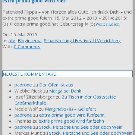
extra prima good wird vier
Patenkind Filippa – von Herzen alles Gute, ich drück Dich! – und
extra prima good feiern. 15. Mai. 2012 – 2013 – 2014: 2015:
(3) ᐊ extra prima good hat Geburtstag ᐅ (5)
Weiter Lesen
2015-
On:
15. Mai 2015
05-
In:
alle
,
Bloginterna
,
Schaustellung|Festivität|Verrichtung
15
With:
0 Comments
NEUESTE KOMMENTARE
padrone
zu
Der Ofen ist aus
Wiebke Rieck
zu
Marga sei Dank
Josef Zitzelsberger
zu
Zu Tisch in der Gaststätte
Großmarkthalle
Nicole Wolf
zu
Marginalie (8) – Geliefert
padrone
zu
extra prima good wird fünfzehn
Thomas
zu
extra prima good wird fünfzehn
padrone
zu
Stock, Peitsche und See oder doch Wein
Markus Munz
zu
Stock, Peitsche und See oder doch Wein