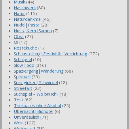
Musik
(44)
Naschwerk
(80)
Natur
(115)
Naturdenkmal
(45)
Nudel|Pasta
(28)
Nuss|Kern|Samen
(7)
Obst
(27)
Öl
(17)
Resteküche
(1)
Schaustellung|Festivität|Verrichtung
(272)
Schnipsel
(10)
Slow Food
(316)
Spaziergang|Wanderung
(68)
Spirituell
(33)
Springinkerl|Schwirbel
(18)
Streetart
(23)
Suchspiel – Wo bin ich?
(18)
Test
(62)
Trinkbares ohne Alkohol
(25)
Übernacht|Biohotel
(6)
Unverdaulich
(71)
Wein
(127)
Weißwurst
(33)