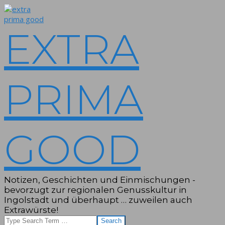
Skip
to
content
EXTRA
PRIMA
GOOD
Notizen, Geschichten und Einmischungen -
bevorzugt zur regionalen Genusskultur in
Ingolstadt und überhaupt … zuweilen auch
Extrawürste!
Search