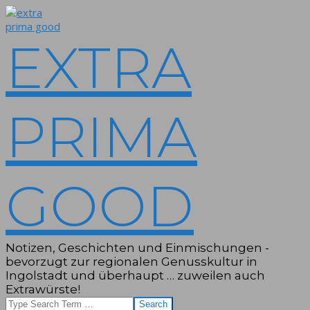
Skip
to
content
EXTRA
PRIMA
GOOD
Notizen, Geschichten und Einmischungen -
bevorzugt zur regionalen Genusskultur in
Ingolstadt und überhaupt … zuweilen auch
Extrawürste!
Search