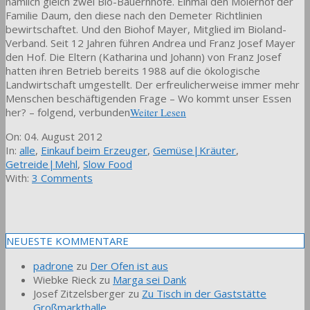
nämlich gleich zwei Bio-Bauernhöfe. Einmal den Moierhof der
Familie Daum, den diese nach den Demeter Richtlinien
bewirtschaftet. Und den Biohof Mayer, Mitglied im Bioland-
Verband. Seit 12 Jahren führen Andrea und Franz Josef Mayer
den Hof. Die Eltern (Katharina und Johann) von Franz Josef
hatten ihren Betrieb bereits 1988 auf die ökologische
Landwirtschaft umgestellt. Der erfreulicherweise immer mehr
Menschen beschäftigenden Frage – Wo kommt unser Essen
her? – folgend, verbunden
Weiter Lesen
2012-
On:
04. August 2012
08-
In:
alle
,
Einkauf beim Erzeuger
,
Gemüse|Kräuter
,
04
Getreide|Mehl
,
Slow Food
With:
3 Comments
NEUESTE KOMMENTARE
padrone
zu
Der Ofen ist aus
Wiebke Rieck
zu
Marga sei Dank
Josef Zitzelsberger
zu
Zu Tisch in der Gaststätte
Großmarkthalle