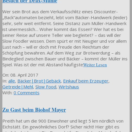
Besuch der Drax-Mühle
Wer sein Brot aus dem Verkaufsschlitz eines Discounter-
„Back“automaten bezieht, lebt vom Bäcker-Handwerk (leider)
sehr, sehr weit entfernt. Seine Distanz zum Müller-Handwerk
ist unermesslich… Woher kommt das Essen? Wer hat es bei
seiner Reise auf unsere Teller wie begleitet? – das will der
Slow Foodler wissen. Dem spürt er mit Neugier und vor allem
Lust nach – will er doch mit Freude den Reichtum der
Schöpfung bewahren. Auf dem Weg zur Brotwerdung – als
Bindeglied zwischen Bauer und Bäcker – kommt der Müller ins
Spiel. Was ist der mit Abstand häufigste
Weiter Lesen
2017-
On:
08. April 2017
04-
In:
alle
,
Bäcker|Brot|Gebäck
,
Einkauf beim Erzeuger
,
08
Getreide|Mehl
,
Slow Food
,
Wirtshaus
With:
0 Comments
Zu Gast beim Biohof Mayer
Preith hat um die 900 Einwohner und liegt 5 km nördlich von
Eichstätt. Ein gewöhnliches Dorf? Sicher nicht! Hier gibt es