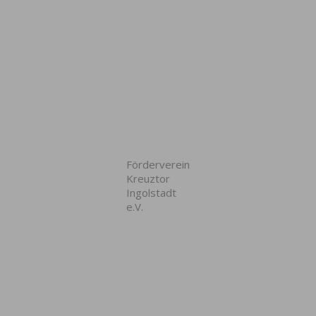
Förderverein
Kreuztor
Ingolstadt
e.V.