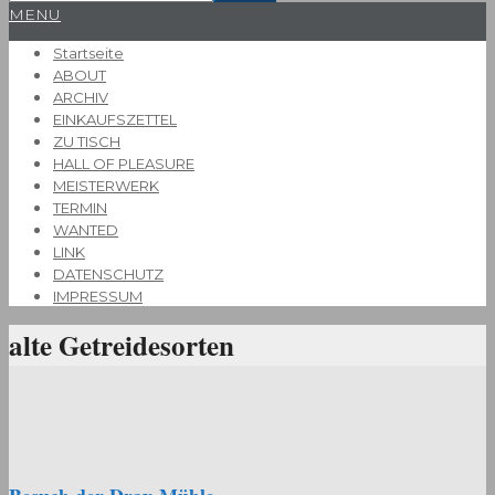
Primary
MENU
Navigation
Startseite
Menu
ABOUT
ARCHIV
EINKAUFSZETTEL
ZU TISCH
HALL OF PLEASURE
MEISTERWERK
TERMIN
WANTED
LINK
DATENSCHUTZ
IMPRESSUM
alte Getreidesorten