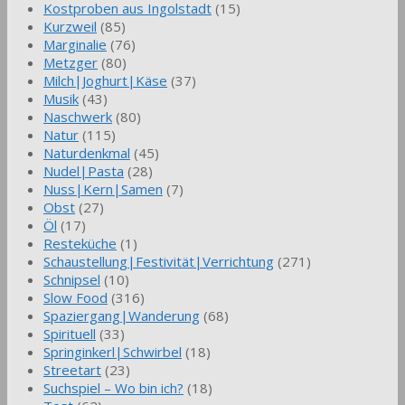
Kostproben aus Ingolstadt
(15)
Kurzweil
(85)
Marginalie
(76)
Metzger
(80)
Milch|Joghurt|Käse
(37)
Musik
(43)
Naschwerk
(80)
Natur
(115)
Naturdenkmal
(45)
Nudel|Pasta
(28)
Nuss|Kern|Samen
(7)
Obst
(27)
Öl
(17)
Resteküche
(1)
Schaustellung|Festivität|Verrichtung
(271)
Schnipsel
(10)
Slow Food
(316)
Spaziergang|Wanderung
(68)
Spirituell
(33)
Springinkerl|Schwirbel
(18)
Streetart
(23)
Suchspiel – Wo bin ich?
(18)