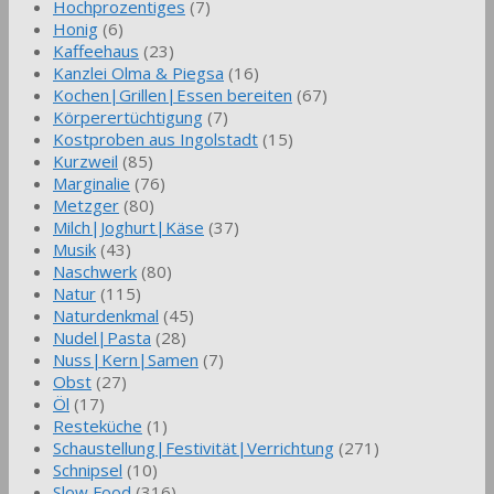
Hochprozentiges
(7)
Honig
(6)
Kaffeehaus
(23)
Kanzlei Olma & Piegsa
(16)
Kochen|Grillen|Essen bereiten
(67)
Körperertüchtigung
(7)
Kostproben aus Ingolstadt
(15)
Kurzweil
(85)
Marginalie
(76)
Metzger
(80)
Milch|Joghurt|Käse
(37)
Musik
(43)
Naschwerk
(80)
Natur
(115)
Naturdenkmal
(45)
Nudel|Pasta
(28)
Nuss|Kern|Samen
(7)
Obst
(27)
Öl
(17)
Resteküche
(1)
Schaustellung|Festivität|Verrichtung
(271)
Schnipsel
(10)
Slow Food
(316)