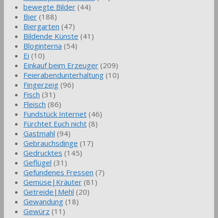
bewegte Bilder
(44)
Bier
(188)
Biergarten
(47)
Bildende Künste
(41)
Bloginterna
(54)
Ei
(10)
Einkauf beim Erzeuger
(209)
Feierabendunterhaltung
(10)
Fingerzeig
(96)
Fisch
(31)
Fleisch
(86)
Fundstück Internet
(46)
Fürchtet Euch nicht
(8)
Gastmahl
(94)
Gebrauchsdinge
(17)
Gedrucktes
(145)
Geflügel
(31)
Gefundenes Fressen
(7)
Gemüse|Kräuter
(81)
Getreide|Mehl
(20)
Gewandung
(18)
Gewürz
(11)