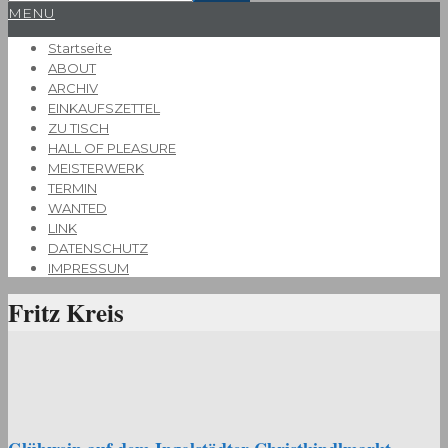
Primary
MENU
Navigation
Startseite
Menu
ABOUT
ARCHIV
EINKAUFSZETTEL
ZU TISCH
HALL OF PLEASURE
MEISTERWERK
TERMIN
WANTED
LINK
DATENSCHUTZ
IMPRESSUM
Fritz Kreis