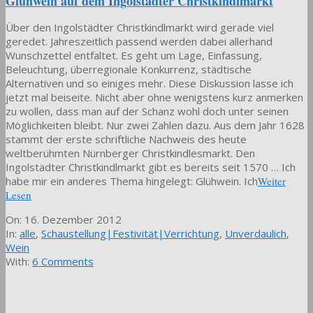
Glühwein auf dem Ingolstädter Christkindlmarkt
Über den Ingolstädter Christkindlmarkt wird gerade viel
geredet. Jahreszeitlich passend werden dabei allerhand
Wunschzettel entfaltet. Es geht um Lage, Einfassung,
Beleuchtung, überregionale Konkurrenz, städtische
Alternativen und so einiges mehr. Diese Diskussion lasse ich
jetzt mal beiseite. Nicht aber ohne wenigstens kurz anmerken
zu wollen, dass man auf der Schanz wohl doch unter seinen
Möglichkeiten bleibt. Nur zwei Zahlen dazu. Aus dem Jahr 1628
stammt der erste schriftliche Nachweis des heute
weltberühmten Nürnberger Christkindlesmarkt. Den
Ingolstädter Christkindlmarkt gibt es bereits seit 1570 … Ich
habe mir ein anderes Thema hingelegt: Glühwein. Ich
Weiter
Lesen
2012-
On:
16. Dezember 2012
12-
In:
alle
,
Schaustellung|Festivität|Verrichtung
,
Unverdaulich
,
16
Wein
With:
6 Comments