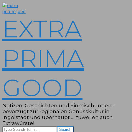
Skip
to
content
EXTRA
PRIMA
GOOD
Notizen, Geschichten und Einmischungen -
bevorzugt zur regionalen Genusskultur in
Ingolstadt und überhaupt … zuweilen auch
Extrawürste!
Search