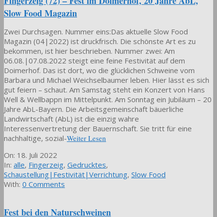
Fingerzeig (72) – Fest im Doimerhof, 20 Jahre AbL,
Slow Food Magazin
Zwei Durchsagen. Nummer eins:Das aktuelle Slow Food
Magazin (04|2022) ist druckfrisch. Die schönste Art es zu
bekommen, ist hier beschrieben. Nummer zwei: Am
06.08.|07.08.2022 steigt eine feine Festivität auf dem
Doimerhof. Das ist dort, wo die glücklichen Schweine vom
Barbara und Michael Weichselbaumer leben. Hier lässt es sich
gut feiern – schaut. Am Samstag steht ein Konzert von Hans
Well & Wellbappn im Mittelpunkt. Am Sonntag ein Jubiläum – 20
Jahre AbL-Bayern. Die Arbeitsgemeinschaft bäuerliche
Landwirtschaft (AbL) ist die einzig wahre
Interessenvertretung der Bauernschaft. Sie tritt für eine
nachhaltige, sozial-
Weiter Lesen
2022-
On:
18. Juli 2022
07-
In:
alle
,
Fingerzeig
,
Gedrucktes
,
18
Schaustellung|Festivität|Verrichtung
,
Slow Food
With:
0 Comments
Fest bei den Naturschweinen