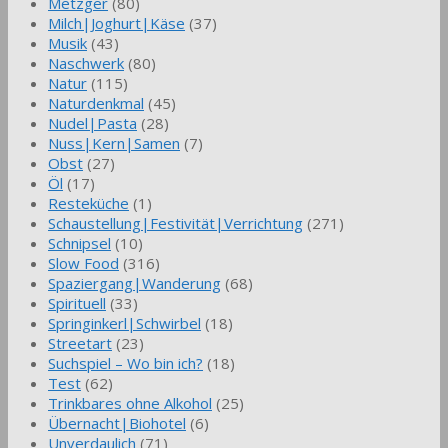
Metzger
(80)
Milch|Joghurt|Käse
(37)
Musik
(43)
Naschwerk
(80)
Natur
(115)
Naturdenkmal
(45)
Nudel|Pasta
(28)
Nuss|Kern|Samen
(7)
Obst
(27)
Öl
(17)
Resteküche
(1)
Schaustellung|Festivität|Verrichtung
(271)
Schnipsel
(10)
Slow Food
(316)
Spaziergang|Wanderung
(68)
Spirituell
(33)
Springinkerl|Schwirbel
(18)
Streetart
(23)
Suchspiel – Wo bin ich?
(18)
Test
(62)
Trinkbares ohne Alkohol
(25)
Übernacht|Biohotel
(6)
Unverdaulich
(71)