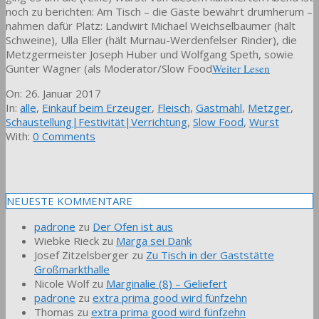
noch zu berichten: Am Tisch – die Gäste bewährt drumherum –
nahmen dafür Platz: Landwirt Michael Weichselbaumer (hält
Schweine), Ulla Eller (hält Murnau-Werdenfelser Rinder), die
Metzgermeister Joseph Huber und Wolfgang Speth, sowie
Gunter Wagner (als Moderator/Slow Food
Weiter Lesen
2017-
On:
26. Januar 2017
01-
In:
alle
,
Einkauf beim Erzeuger
,
Fleisch
,
Gastmahl
,
Metzger
,
26
Schaustellung|Festivität|Verrichtung
,
Slow Food
,
Wurst
With:
0 Comments
NEUESTE KOMMENTARE
padrone
zu
Der Ofen ist aus
Wiebke Rieck
zu
Marga sei Dank
Josef Zitzelsberger
zu
Zu Tisch in der Gaststätte
Großmarkthalle
Nicole Wolf
zu
Marginalie (8) – Geliefert
padrone
zu
extra prima good wird fünfzehn
Thomas
zu
extra prima good wird fünfzehn