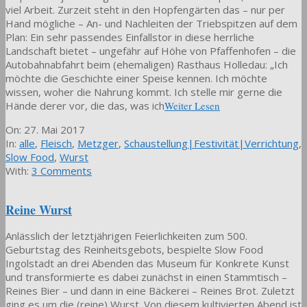
viel Arbeit. Zurzeit steht in den Hopfengärten das – nur per
Hand mögliche – An- und Nachleiten der Triebspitzen auf dem
Plan: Ein sehr passendes Einfallstor in diese herrliche
Landschaft bietet – ungefähr auf Höhe von Pfaffenhofen – die
Autobahnabfahrt beim (ehemaligen) Rasthaus Holledau: „Ich
möchte die Geschichte einer Speise kennen. Ich möchte
wissen, woher die Nahrung kommt. Ich stelle mir gerne die
Hände derer vor, die das, was ich
Weiter Lesen
2017-
On:
27. Mai 2017
05-
In:
alle
,
Fleisch
,
Metzger
,
Schaustellung|Festivität|Verrichtung
,
27
Slow Food
,
Wurst
With:
3 Comments
Reine Wurst
Anlässlich der letztjährigen Feierlichkeiten zum 500.
Geburtstag des Reinheitsgebots, bespielte Slow Food
Ingolstadt an drei Abenden das Museum für Konkrete Kunst
und transformierte es dabei zunächst in einen Stammtisch –
Reines Bier – und dann in eine Bäckerei – Reines Brot. Zuletzt
ging es um die (reine) Wurst. Von diesem kultivierten Abend ist