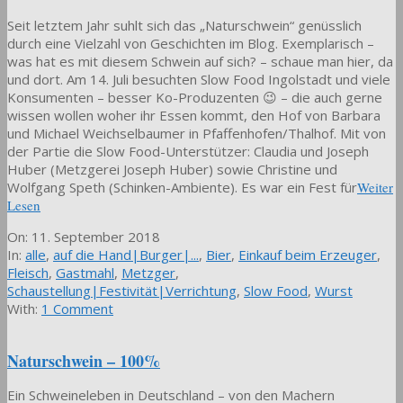
Seit letztem Jahr suhlt sich das „Naturschwein“ genüsslich
durch eine Vielzahl von Geschichten im Blog. Exemplarisch –
was hat es mit diesem Schwein auf sich? – schaue man hier, da
und dort. Am 14. Juli besuchten Slow Food Ingolstadt und viele
Konsumenten – besser Ko-Produzenten 😉 – die auch gerne
wissen wollen woher ihr Essen kommt, den Hof von Barbara
und Michael Weichselbaumer in Pfaffenhofen/Thalhof. Mit von
der Partie die Slow Food-Unterstützer: Claudia und Joseph
Huber (Metzgerei Joseph Huber) sowie Christine und
Wolfgang Speth (Schinken-Ambiente). Es war ein Fest für
Weiter
Lesen
2018-
On:
11. September 2018
09-
In:
alle
,
auf die Hand|Burger|...
,
Bier
,
Einkauf beim Erzeuger
,
11
Fleisch
,
Gastmahl
,
Metzger
,
Schaustellung|Festivität|Verrichtung
,
Slow Food
,
Wurst
With:
1 Comment
Naturschwein – 100%
Ein Schweineleben in Deutschland – von den Machern