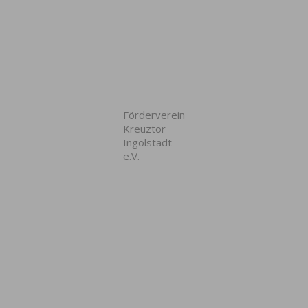
Förderverein
Kreuztor
Ingolstadt
e.V.