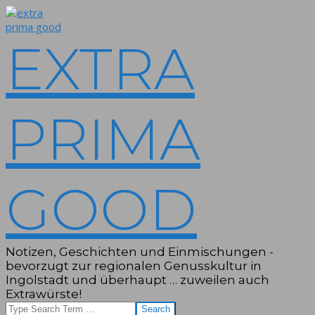
Skip
to
content
EXTRA
PRIMA
GOOD
Notizen, Geschichten und Einmischungen -
bevorzugt zur regionalen Genusskultur in
Ingolstadt und überhaupt … zuweilen auch
Extrawürste!
Search