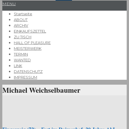
Primary
MENU
Navigation
Startseite
Menu
ABOUT
ARCHIV
EINKAUFSZETTEL
ZU TISCH
HALL OF PLEASURE
MEISTERWERK
TERMIN
WANTED
LINK
DATENSCHUTZ
IMPRESSUM
Michael Weichselbaumer