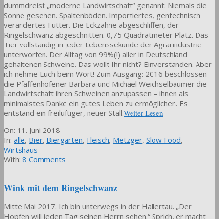
dummdreist „moderne Landwirtschaft“ genannt: Niemals die
Sonne gesehen. Spaltenböden. Importiertes, gentechnisch
verändertes Futter. Die Eckzähne abgeschliffen, der
Ringelschwanz abgeschnitten. 0,75 Quadratmeter Platz. Das
Tier vollständig in jeder Lebenssekunde der Agrarindustrie
unterworfen. Der Alltag von 99%(!) aller in Deutschland
gehaltenen Schweine. Das wollt Ihr nicht? Einverstanden. Aber
ich nehme Euch beim Wort! Zum Ausgang: 2016 beschlossen
die Pfaffenhofener Barbara und Michael Weichselbaumer die
Landwirtschaft ihren Schweinen anzupassen – ihnen als
minimalstes Danke ein gutes Leben zu ermöglichen. Es
entstand ein freiluftiger, neuer Stall.
Weiter Lesen
2018-
On:
11. Juni 2018
06-
In:
alle
,
Bier
,
Biergarten
,
Fleisch
,
Metzger
,
Slow Food
,
11
Wirtshaus
With:
8 Comments
Wink mit dem Ringelschwanz
Mitte Mai 2017. Ich bin unterwegs in der Hallertau. „Der
Hopfen will jeden Tag seinen Herrn sehen.“ Sprich, er macht