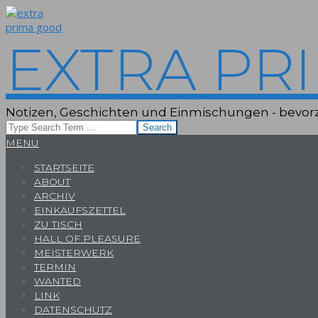
Skip
to
content
EXTRA PR
Notizen, Geschichten und Einmischungen - bevorz
Search
Primary
MENU
Navigation
STARTSEITE
Menu
ABOUT
ARCHIV
EINKAUFSZETTEL
ZU TISCH
HALL OF PLEASURE
MEISTERWERK
TERMIN
WANTED
LINK
DATENSCHUTZ