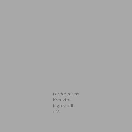
Förderverein
Kreuztor
Ingolstadt
e.V.