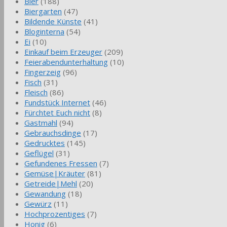
Bier
(188)
Biergarten
(47)
Bildende Künste
(41)
Bloginterna
(54)
Ei
(10)
Einkauf beim Erzeuger
(209)
Feierabendunterhaltung
(10)
Fingerzeig
(96)
Fisch
(31)
Fleisch
(86)
Fundstück Internet
(46)
Fürchtet Euch nicht
(8)
Gastmahl
(94)
Gebrauchsdinge
(17)
Gedrucktes
(145)
Geflügel
(31)
Gefundenes Fressen
(7)
Gemüse|Kräuter
(81)
Getreide|Mehl
(20)
Gewandung
(18)
Gewürz
(11)
Hochprozentiges
(7)
Honig
(6)