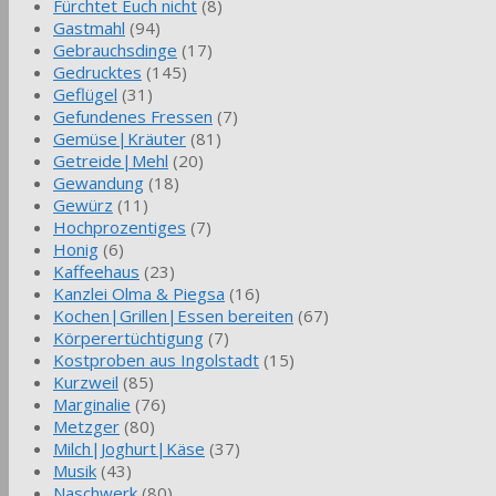
Fürchtet Euch nicht
(8)
Gastmahl
(94)
Gebrauchsdinge
(17)
Gedrucktes
(145)
Geflügel
(31)
Gefundenes Fressen
(7)
Gemüse|Kräuter
(81)
Getreide|Mehl
(20)
Gewandung
(18)
Gewürz
(11)
Hochprozentiges
(7)
Honig
(6)
Kaffeehaus
(23)
Kanzlei Olma & Piegsa
(16)
Kochen|Grillen|Essen bereiten
(67)
Körperertüchtigung
(7)
Kostproben aus Ingolstadt
(15)
Kurzweil
(85)
Marginalie
(76)
Metzger
(80)
Milch|Joghurt|Käse
(37)
Musik
(43)
Naschwerk
(80)