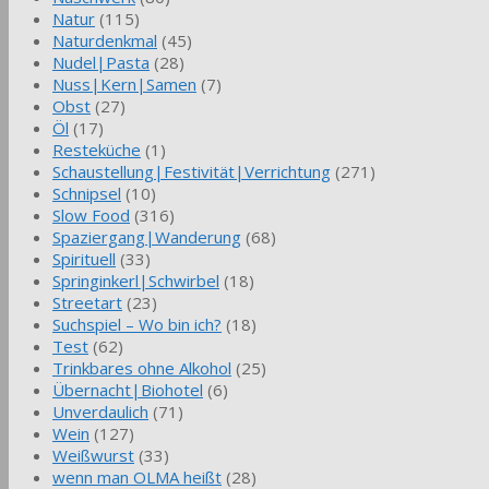
Natur
(115)
Naturdenkmal
(45)
Nudel|Pasta
(28)
Nuss|Kern|Samen
(7)
Obst
(27)
Öl
(17)
Resteküche
(1)
Schaustellung|Festivität|Verrichtung
(271)
Schnipsel
(10)
Slow Food
(316)
Spaziergang|Wanderung
(68)
Spirituell
(33)
Springinkerl|Schwirbel
(18)
Streetart
(23)
Suchspiel – Wo bin ich?
(18)
Test
(62)
Trinkbares ohne Alkohol
(25)
Übernacht|Biohotel
(6)
Unverdaulich
(71)
Wein
(127)
Weißwurst
(33)
wenn man OLMA heißt
(28)