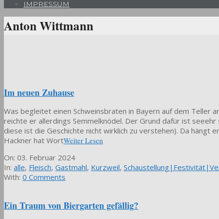
IMPRESSUM
Anton Wittmann
Im neuen Zuhause
Was begleitet einen Schweinsbraten in Bayern auf dem Teller am
reichte er allerdings Semmelknödel. Der Grund dafür ist seeehr s
diese ist die Geschichte nicht wirklich zu verstehen). Da hängt 
Hackner hat Wort
Weiter Lesen
2024-
On:
03. Februar 2024
02-
In:
alle
,
Fleisch
,
Gastmahl
,
Kurzweil
,
Schaustellung|Festivität|Ve
03
With:
0 Comments
Ein Traum von Biergarten gefällig?