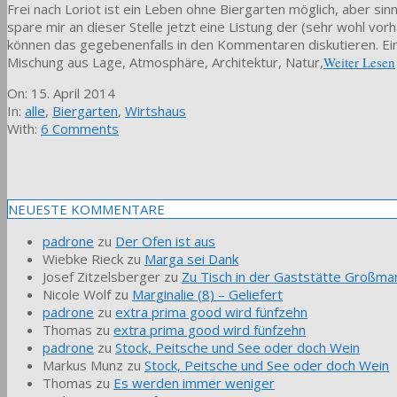
Frei nach Loriot ist ein Leben ohne Biergarten möglich, aber sinnl
spare mir an dieser Stelle jetzt eine Listung der (sehr wohl v
können das gegebenenfalls in den Kommentaren diskutieren. Eine
Mischung aus Lage, Atmosphäre, Architektur, Natur,
Weiter Lesen
2014-
On:
15. April 2014
04-
In:
alle
,
Biergarten
,
Wirtshaus
15
With:
6 Comments
NEUESTE KOMMENTARE
padrone
zu
Der Ofen ist aus
Wiebke Rieck
zu
Marga sei Dank
Josef Zitzelsberger
zu
Zu Tisch in der Gaststätte Großmar
Nicole Wolf
zu
Marginalie (8) – Geliefert
padrone
zu
extra prima good wird fünfzehn
Thomas
zu
extra prima good wird fünfzehn
padrone
zu
Stock, Peitsche und See oder doch Wein
Markus Munz
zu
Stock, Peitsche und See oder doch Wein
Thomas
zu
Es werden immer weniger