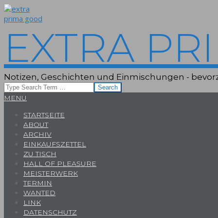
Skip
to
content
EXTRA PR
Notizen, Geschichten und Einmischungen - bevorz
Search
Primary
MENU
Navigation
STARTSEITE
Menu
ABOUT
ARCHIV
EINKAUFSZETTEL
ZU TISCH
HALL OF PLEASURE
MEISTERWERK
TERMIN
WANTED
LINK
DATENSCHUTZ