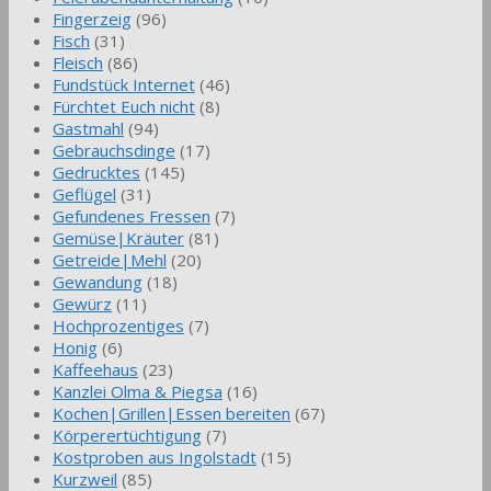
Fingerzeig
(96)
Fisch
(31)
Fleisch
(86)
Fundstück Internet
(46)
Fürchtet Euch nicht
(8)
Gastmahl
(94)
Gebrauchsdinge
(17)
Gedrucktes
(145)
Geflügel
(31)
Gefundenes Fressen
(7)
Gemüse|Kräuter
(81)
Getreide|Mehl
(20)
Gewandung
(18)
Gewürz
(11)
Hochprozentiges
(7)
Honig
(6)
Kaffeehaus
(23)
Kanzlei Olma & Piegsa
(16)
Kochen|Grillen|Essen bereiten
(67)
Körperertüchtigung
(7)
Kostproben aus Ingolstadt
(15)
Kurzweil
(85)