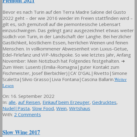
Piemont 2021
Bevor es nach Turin auf den Terra Madre Salone del Gusto
2022 geht – der wie 2016 wieder im Freien stattfinden wird –
gilt es, sich gemütvoll auf die piemontesische Lebensart
einzuschwingen. Das gelingt ganz ausgezeichnet etwas weiter
südlich von Turin, in der Landschaft der Langhe. Bei herzlicher
Gastlichkeit, köstlichem Essen, herrlichen Weinen und feinen
Menschen. In vollkommener Abwesenheit von Luxus-Getue,
Edel-Firlefanz und VIP-Mischpoke. So wie letztes Jahr, Anfang
November: Mein Notizbuch hat Folgendes festgehalten. ➜
Zum Wein: Lusenti (Emilia-Romagna|guter Kontakt zum
Fischmeister, Josef Bierbichler)|CA’ D’GAL|Rivetto|Simone
Scaletta|Silvio Grasso|Livia Fontana|Cascina Ballarin.
Weiter
Lesen
2022-
On:
16. September 2022
09-
In:
alle
,
auf Reisen
,
Einkauf beim Erzeuger
,
Gedrucktes
,
16
Nudel|Pasta
,
Slow Food
,
Wein
,
Wirtshaus
With:
2 Comments
Slow Wine 2017