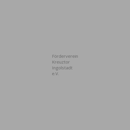
Förderverein
Kreuztor
Ingolstadt
e.V.