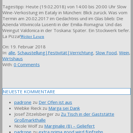
Tagestipp: Heute (19.02.2018) von 14:00 bis 20:00 Uhr Slow
Wine-Verkostung im Eataly in München: Blick zurück. Was vom
Termin am 20.02.2017 im Gedächtnis und im Glas blieb: Die
Azienda Vitivinicola Lusenti in der Emilia-Romagna: Und das
Weingut Valdonica in der Toskana: Später. Ein Stockwerk tiefer.
La Pizza!
Weiter Lesen
2018-
On:
19. Februar 2018
02-
In:
alle
,
Schaustellung|Festivität|Verrichtung
,
Slow Food
,
Wein
,
19
Wirtshaus
With:
0 Comments
NEUESTE KOMMENTARE
padrone
zu
Der Ofen ist aus
Wiebke Rieck
zu
Marga sei Dank
Josef Zitzelsberger
zu
Zu Tisch in der Gaststätte
Großmarkthalle
Nicole Wolf
zu
Marginalie (8) – Geliefert
padrone
zu
extra prima good wird fünfzehn