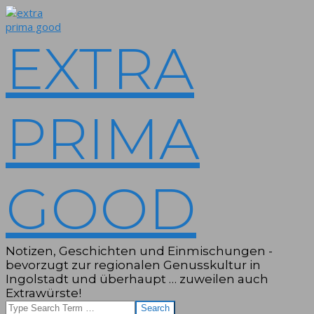
Skip
to
content
EXTRA
PRIMA
GOOD
Notizen, Geschichten und Einmischungen -
bevorzugt zur regionalen Genusskultur in
Ingolstadt und überhaupt … zuweilen auch
Extrawürste!
Search