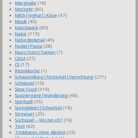
Marginalie
(76)
Metzger
(80)
Milch|Joghurt|Käse
(37)
Musik
(43)
Naschwerk
(80)
Natur
(115)
Naturdenkmal
(45)
Nudel|Pasta
(28)
Nuss|Kern|Samen
(7)
Obst
(27)
Öl
(17)
Resteküche
(1)
Schaustellung|Festivität|Verrichtung
(271)
Schnipsel
(10)
Slow Food
(316)
Spaziergang|Wanderung
(68)
Spirituell
(33)
Springinkerl|Schwirbel
(18)
Streetart
(23)
Suchspiel – Wo bin ich?
(18)
Test
(62)
Trinkbares ohne Alkohol
(25)