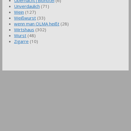
Übernacht|Biohotel
(6)
Unverdaulich
(71)
Wein
(127)
Weißwurst
(33)
wenn man OLMA heißt
(28)
Wirtshaus
(302)
Wurst
(48)
Zigarre
(10)