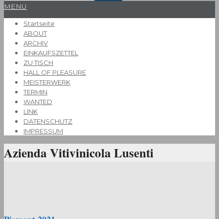
Primary
MENU
Navigation
Startseite
Menu
ABOUT
ARCHIV
EINKAUFSZETTEL
ZU TISCH
HALL OF PLEASURE
MEISTERWERK
TERMIN
WANTED
LINK
DATENSCHUTZ
IMPRESSUM
Azienda Vitivinicola Lusenti