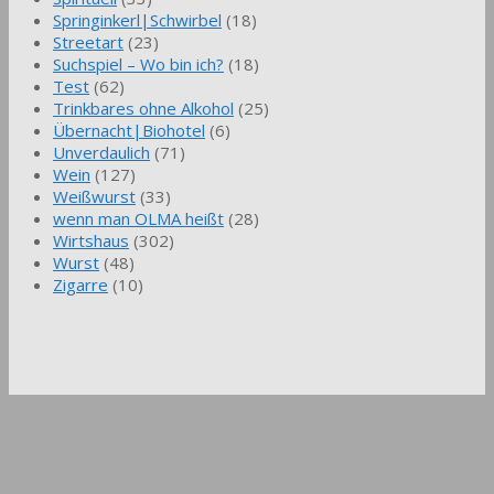
Springinkerl|Schwirbel
(18)
Streetart
(23)
Suchspiel – Wo bin ich?
(18)
Test
(62)
Trinkbares ohne Alkohol
(25)
Übernacht|Biohotel
(6)
Unverdaulich
(71)
Wein
(127)
Weißwurst
(33)
wenn man OLMA heißt
(28)
Wirtshaus
(302)
Wurst
(48)
Zigarre
(10)