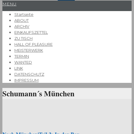
Primary
MENU
Navigation
Startseite
Menu
ABOUT
ARCHIV
EINKAUFSZETTEL
ZU TISCH
HALL OF PLEASURE
MEISTERWERK
TERMIN
WANTED
LINK
DATENSCHUTZ
IMPRESSUM
Schumann´s München