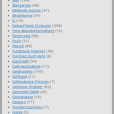
Biergarten
(48)
Bildende Künste
(41)
Bloginterna
(54)
Ei
(10)
Einkauf beim Erzeuger
(209)
Feierabendunterhaltung
(10)
Fingerzeig
(96)
Fisch
(31)
Fleisch
(86)
Fundstück Internet
(46)
Fürchtet Euch nicht
(8)
Gastmahl
(94)
Gebrauchsdinge
(17)
Gedrucktes
(145)
Geflügel
(31)
Gefundenes Fressen
(7)
Gemüse|Kräuter
(82)
Getreide|Mehl
(20)
Gewandung
(18)
Gewürz
(11)
Hochprozentiges
(7)
Honig
(6)