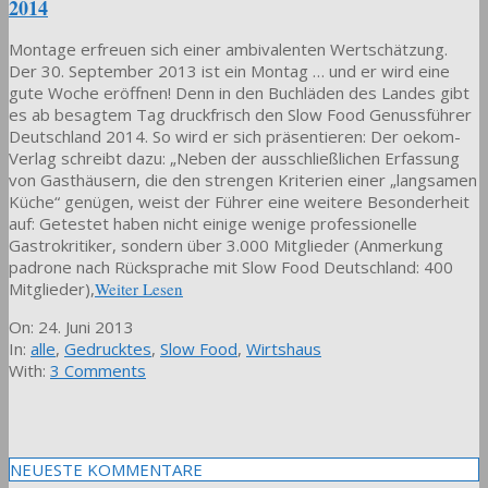
2014
Montage erfreuen sich einer ambivalenten Wertschätzung.
Der 30. September 2013 ist ein Montag … und er wird eine
gute Woche eröffnen! Denn in den Buchläden des Landes gibt
es ab besagtem Tag druckfrisch den Slow Food Genussführer
Deutschland 2014. So wird er sich präsentieren: Der oekom-
Verlag schreibt dazu: „Neben der ausschließlichen Erfassung
von Gasthäusern, die den strengen Kriterien einer „langsamen
Küche“ genügen, weist der Führer eine weitere Besonderheit
auf: Getestet haben nicht einige wenige professionelle
Gastrokritiker, sondern über 3.000 Mitglieder (Anmerkung
padrone nach Rücksprache mit Slow Food Deutschland: 400
Mitglieder),
Weiter Lesen
2013-
On:
24. Juni 2013
06-
In:
alle
,
Gedrucktes
,
Slow Food
,
Wirtshaus
24
With:
3 Comments
NEUESTE KOMMENTARE