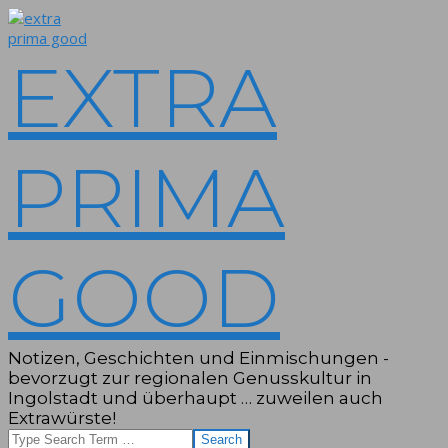
Skip
to
content
EXTRA
PRIMA
GOOD
Notizen, Geschichten und Einmischungen -
bevorzugt zur regionalen Genusskultur in
Ingolstadt und überhaupt … zuweilen auch
Extrawürste!
Search