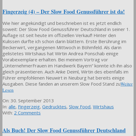
Fingerzeig (4) – Der Slow Food Genussführer ist da!
Wie hier angekündigt und beschrieben ist es jetzt endlich
soweit: Der Slow Food Genussführer Deutschland in seiner 1.
Auflage ist seit heute im offiziellen Verkauf! Hinter den
Kulissen durfte ich schon darin blättern. Erste Berührung im
Beckerwirt, vergangenen Mittwoch in Böhmfeld. Als darin
gelistetes Wirtshaus hat Wirtin Andrea Ponschab einige
Vorabexemplare erhalten. Bei meinem Vortrag vor
„UnternehmerFrauen im Handwerk Bayern“ konnte ich ihn also
gleich präsentieren. Auch Anke Deiml, Wirtin des ebenfalls im
Führer empfohlenen Neuwirt in Neuburg hat bereits einige
Ausgaben. Diese fanden an unserem Slow Food Stand zu
Weiter
Lesen
2013-
On:
30. September 2013
09-
In:
alle
,
Fingerzeig
,
Gedrucktes
,
Slow Food
,
Wirtshaus
30
With:
2 Comments
Als Buch! Der Slow Food Genussführer Deutschland