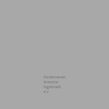
Förderverein
Kreuztor
Ingolstadt
e.V.