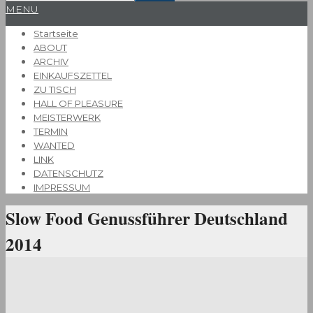
Primary
MENU
Navigation
Startseite
Menu
ABOUT
ARCHIV
EINKAUFSZETTEL
ZU TISCH
HALL OF PLEASURE
MEISTERWERK
TERMIN
WANTED
LINK
DATENSCHUTZ
IMPRESSUM
Slow Food Genussführer Deutschland
2014