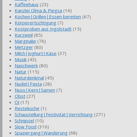
Kaffeehaus
(23)
Kanzlei Olma & Piegsa
(16)
Kochen|Grillen|Essen bereiten
(67)
Körperertüchtigung
(7)
Kostproben aus Ingolstadt
(15)
Kurzweil
(85)
Marginalie
(76)
Metzger
(80)
Milch|Joghurt|Käse
(37)
Musik
(43)
Naschwerk
(80)
Natur
(115)
Naturdenkmal
(45)
Nudel|Pasta
(28)
Nuss|Kern|Samen
(7)
Obst
(27)
Öl
(17)
Resteküche
(1)
Schaustellung|Festivität|Verrichtung
(271)
Schnipsel
(10)
Slow Food
(316)
Spaziergang|Wanderung
(68)