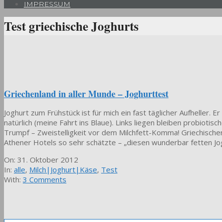
IMPRESSUM
Test griechische Joghurts
Griechenland in aller Munde – Joghurttest
Joghurt zum Frühstück ist für mich ein fast täglicher Aufheller. 
natürlich (meine Fahrt ins Blaue). Links liegen bleiben probiot
Trumpf – Zweistelligkeit vor dem Milchfett-Komma! Griechische
Athener Hotels so sehr schätzte – „diesen wunderbar fetten Jogu
2012-
On:
31. Oktober 2012
10-
In:
alle
,
Milch|Joghurt|Käse
,
Test
31
With:
3 Comments