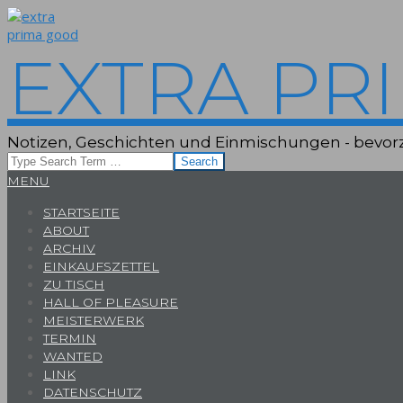
Skip
to
content
EXTRA PR
Notizen, Geschichten und Einmischungen - bevorz
Search
Primary
MENU
Navigation
STARTSEITE
Menu
ABOUT
ARCHIV
EINKAUFSZETTEL
ZU TISCH
HALL OF PLEASURE
MEISTERWERK
TERMIN
WANTED
LINK
DATENSCHUTZ