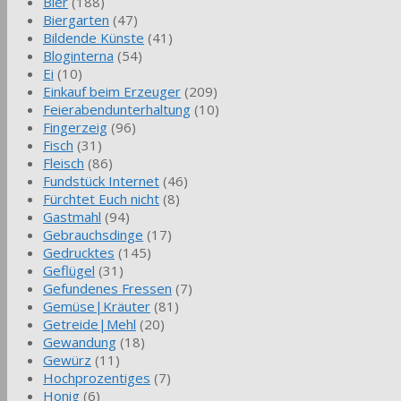
Bier
(188)
Biergarten
(47)
Bildende Künste
(41)
Bloginterna
(54)
Ei
(10)
Einkauf beim Erzeuger
(209)
Feierabendunterhaltung
(10)
Fingerzeig
(96)
Fisch
(31)
Fleisch
(86)
Fundstück Internet
(46)
Fürchtet Euch nicht
(8)
Gastmahl
(94)
Gebrauchsdinge
(17)
Gedrucktes
(145)
Geflügel
(31)
Gefundenes Fressen
(7)
Gemüse|Kräuter
(81)
Getreide|Mehl
(20)
Gewandung
(18)
Gewürz
(11)
Hochprozentiges
(7)
Honig
(6)