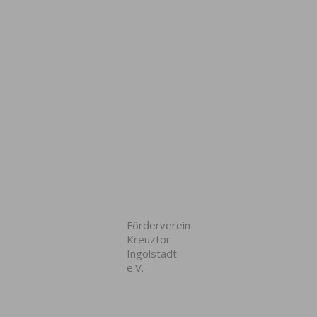
Förderverein
Kreuztor
Ingolstadt
e.V.