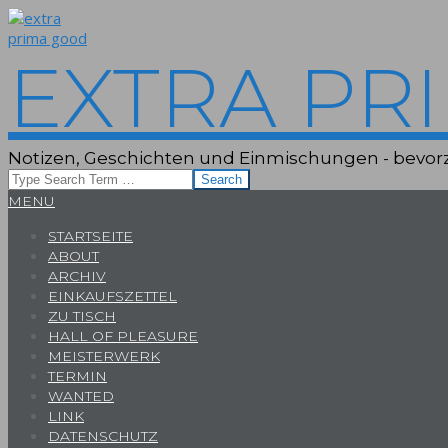
Skip
to
content
EXTRA PR
Notizen, Geschichten und Einmischungen - bevorz
Search
Primary
MENU
Navigation
STARTSEITE
Menu
ABOUT
ARCHIV
EINKAUFSZETTEL
ZU TISCH
HALL OF PLEASURE
MEISTERWERK
TERMIN
WANTED
LINK
DATENSCHUTZ