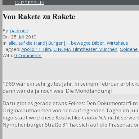
IMPRESSUM
Von Rakete zu Rakete
By:
padrone
On:
25. Juli 2019
In:
alle
,
auf die Hand|Burger|...
,
bewegte Bilder
,
Wirtshaus
Tagged:
Apollo 11 Film
,
CINEMA-Filmtheater München
,
Goldene
With:
0 Comments
1969 war ein sehr gutes Jahr. In seinem Februar erblick
dann war da ja noch was: Die Mondlandung!
Dazu gibt es gerade etwas Feines: Den Dokumentarfilm „A
Originalaufnahmen von den aufregenden Tagen im Juli 1
Ingolstadt wird diese Köstlichkeit
natürlich
nicht servie
Nymphenburger Straße 31 hat sich auf die Präsentation 