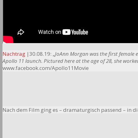
Nachtrag
|30.08.19: „
JoAnn Morgan was the first female 
Apollo 11 launch. Pictured here at the age of 28, she work
www.facebook.com/Apollo11Movie
Nach dem Film ging es – dramaturgisch passend – in d