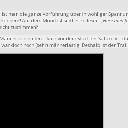
st man die ganze Vorführung über in wohliger Spannung ge
 können?! Auf dem Mond ist seither zu lesen: „
Here men fr
nicht zustimmen?
ge Männer von hinten – kurz vor dem Start der Saturn V –
 war doch noch (sehr) männerlastig. Deshalb ist der Trai