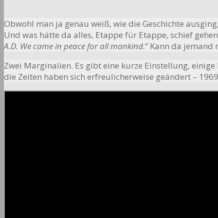
Obwohl man ja genau weiß, wie die Geschichte ausging, i
Und was hätte da alles, Etappe für Etappe, schief gehen
A.D. We came in peace for all mankind.
“ Kann da jemand 
Zwei Marginalien. Es gibt eine kurze Einstellung, eini
die Zeiten haben sich erfreulicherweise geändert – 1969