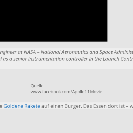
engineer at NASA – National Aeronautics and Space Administ
ed as a senior instrumentation controller in the Launch Con
Quelle:
www.facebook.com/Apollo11Movie
ie
Goldene Rakete
auf einen Burger. Das Essen dort ist – w