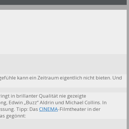
gefühle kann ein Zeitraum eigentlich nicht bieten. Und
gt in brillanter Qualität nie gezeigte
g, Edwin „Buzz“ Aldrin und Michael Collins. In
assung. Tipp: Das
CINEMA
-Filmtheater in der
das gegönnt: