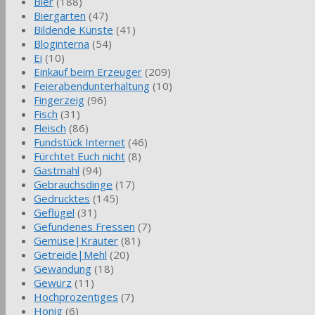
Bier
(188)
Biergarten
(47)
Bildende Künste
(41)
Bloginterna
(54)
Ei
(10)
Einkauf beim Erzeuger
(209)
Feierabendunterhaltung
(10)
Fingerzeig
(96)
Fisch
(31)
Fleisch
(86)
Fundstück Internet
(46)
Fürchtet Euch nicht
(8)
Gastmahl
(94)
Gebrauchsdinge
(17)
Gedrucktes
(145)
Geflügel
(31)
Gefundenes Fressen
(7)
Gemüse|Kräuter
(81)
Getreide|Mehl
(20)
Gewandung
(18)
Gewürz
(11)
Hochprozentiges
(7)
Honig
(6)