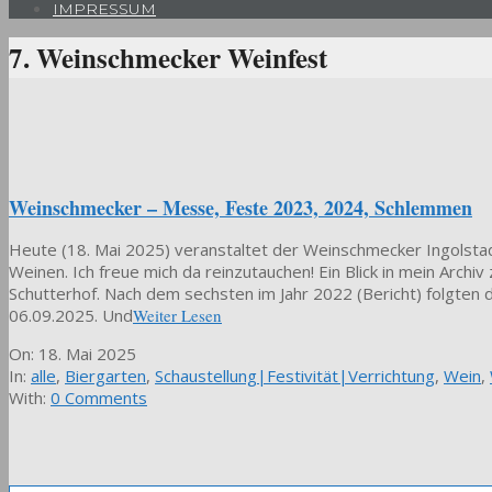
IMPRESSUM
7. Weinschmecker Weinfest
Weinschmecker – Messe, Feste 2023, 2024, Schlemmen
Heute (18. Mai 2025) veranstaltet der Weinschmecker Ingolstad
Weinen. Ich freue mich da reinzutauchen! Ein Blick in mein Arch
Schutterhof. Nach dem sechsten im Jahr 2022 (Bericht) folgten 
06.09.2025. Und
Weiter Lesen
2025-
On:
18. Mai 2025
05-
In:
alle
,
Biergarten
,
Schaustellung|Festivität|Verrichtung
,
Wein
,
18
With:
0 Comments