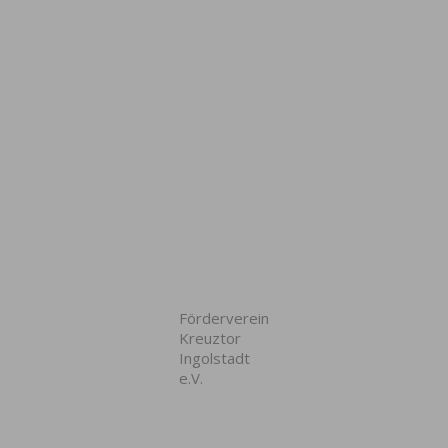
Förderverein
Kreuztor
Ingolstadt
e.V.