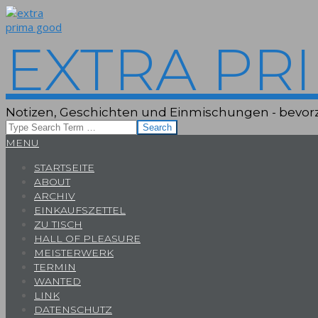
Skip
to
content
EXTRA PR
Notizen, Geschichten und Einmischungen - bevorz
Search
Primary
MENU
Navigation
STARTSEITE
Menu
ABOUT
ARCHIV
EINKAUFSZETTEL
ZU TISCH
HALL OF PLEASURE
MEISTERWERK
TERMIN
WANTED
LINK
DATENSCHUTZ