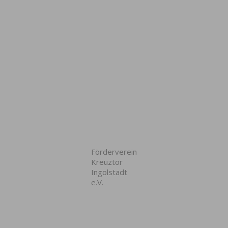
Förderverein
Kreuztor
Ingolstadt
e.V.