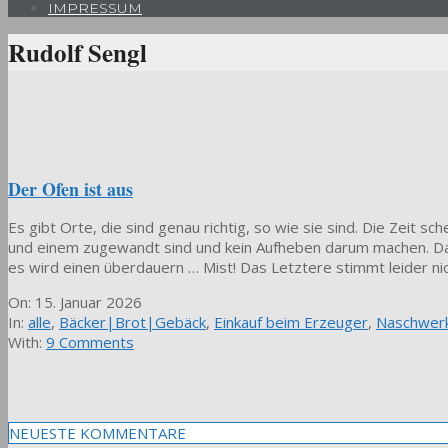
IMPRESSUM
Rudolf Sengl
Der Ofen ist aus
Es gibt Orte, die sind genau richtig, so wie sie sind. Die Zeit
und einem zugewandt sind und kein Aufheben darum machen. Dab
es wird einen überdauern … Mist! Das Letztere stimmt leider ni
2026-
On:
15. Januar 2026
01-
In:
alle
,
Bäcker|Brot|Gebäck
,
Einkauf beim Erzeuger
,
Naschwer
15
With:
9 Comments
NEUESTE KOMMENTARE