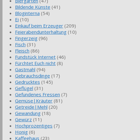
Biergarten
(47)
Bildende Künste
(41)
Bloginterna
(54)
Ei
(10)
Einkauf beim Erzeuger
(209)
Feierabendunterhaltung
(10)
Fingerzeig
(96)
Fisch
(31)
Fleisch
(86)
Fundstück Internet
(46)
Fürchtet Euch nicht
(8)
Gastmahl
(94)
Gebrauchsdinge
(17)
Gedrucktes
(145)
Geflügel
(31)
Gefundenes Fressen
(7)
Gemüse|Kräuter
(81)
Getreide|Mehl
(20)
Gewandung
(18)
Gewürz
(11)
Hochprozentiges
(7)
Honig
(6)
Kaffeehaus
(23)