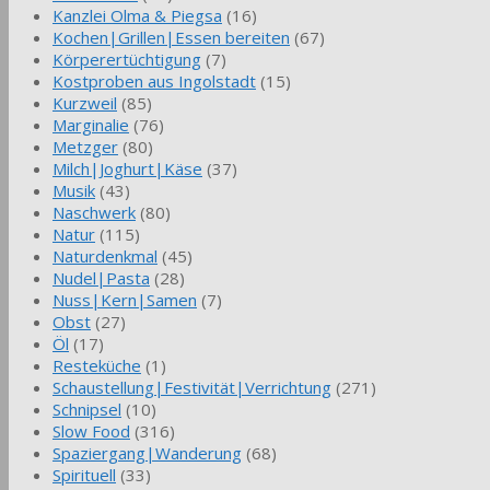
Kanzlei Olma & Piegsa
(16)
Kochen|Grillen|Essen bereiten
(67)
Körperertüchtigung
(7)
Kostproben aus Ingolstadt
(15)
Kurzweil
(85)
Marginalie
(76)
Metzger
(80)
Milch|Joghurt|Käse
(37)
Musik
(43)
Naschwerk
(80)
Natur
(115)
Naturdenkmal
(45)
Nudel|Pasta
(28)
Nuss|Kern|Samen
(7)
Obst
(27)
Öl
(17)
Resteküche
(1)
Schaustellung|Festivität|Verrichtung
(271)
Schnipsel
(10)
Slow Food
(316)
Spaziergang|Wanderung
(68)
Spirituell
(33)