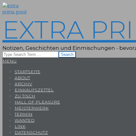
Skip
to
content
EXTRA PR
Notizen, Geschichten und Einmischungen - bevorz
Search
Primary
MENU
Navigation
STARTSEITE
Menu
ABOUT
ARCHIV
EINKAUFSZETTEL
ZU TISCH
HALL OF PLEASURE
MEISTERWERK
TERMIN
WANTED
LINK
DATENSCHUTZ