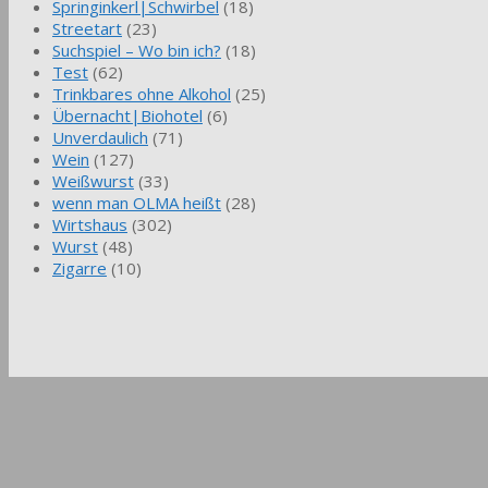
Springinkerl|Schwirbel
(18)
Streetart
(23)
Suchspiel – Wo bin ich?
(18)
Test
(62)
Trinkbares ohne Alkohol
(25)
Übernacht|Biohotel
(6)
Unverdaulich
(71)
Wein
(127)
Weißwurst
(33)
wenn man OLMA heißt
(28)
Wirtshaus
(302)
Wurst
(48)
Zigarre
(10)