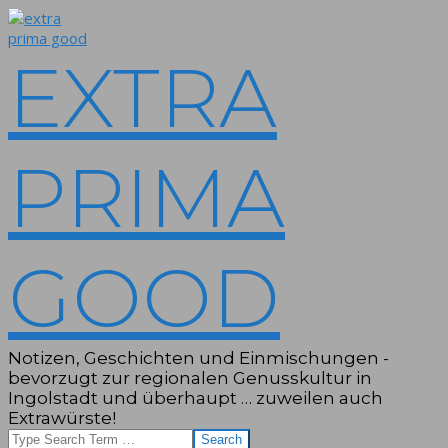
Skip
to
content
EXTRA
PRIMA
GOOD
Notizen, Geschichten und Einmischungen -
bevorzugt zur regionalen Genusskultur in
Ingolstadt und überhaupt … zuweilen auch
Extrawürste!
Search