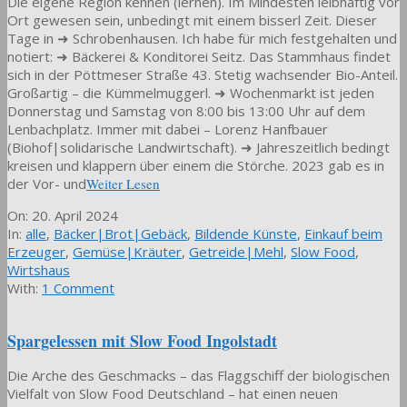
Die eigene Region kennen (lernen). Im Mindesten leibhaftig vor
Ort gewesen sein, unbedingt mit einem bisserl Zeit. Dieser
Tage in ➜ Schrobenhausen. Ich habe für mich festgehalten und
notiert: ➜ Bäckerei & Konditorei Seitz. Das Stammhaus findet
sich in der Pöttmeser Straße 43. Stetig wachsender Bio-Anteil.
Großartig – die Kümmelmuggerl. ➜ Wochenmarkt ist jeden
Donnerstag und Samstag von 8:00 bis 13:00 Uhr auf dem
Lenbachplatz. Immer mit dabei – Lorenz Hanfbauer
(Biohof|solidarische Landwirtschaft). ➜ Jahreszeitlich bedingt
kreisen und klappern über einem die Störche. 2023 gab es in
der Vor- und
Weiter Lesen
2024-
On:
20. April 2024
04-
In:
alle
,
Bäcker|Brot|Gebäck
,
Bildende Künste
,
Einkauf beim
20
Erzeuger
,
Gemüse|Kräuter
,
Getreide|Mehl
,
Slow Food
,
Wirtshaus
With:
1 Comment
Spargelessen mit Slow Food Ingolstadt
Die Arche des Geschmacks – das Flaggschiff der biologischen
Vielfalt von Slow Food Deutschland – hat einen neuen