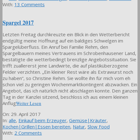
27
With:
13 Comments
Spargel 2017
Letzten Freitag durchkreuzte ein Blick in den Wetterbericht
endgültig meine Hoffnung auf ein baldiges Schwelgen im
Spargelüberfluss. Ein Anruf bei Familie Rehm, den
Spargelbauern meines Vertrauens im Schrobenhausener Land,
bestätigte die wetterbedingt brenzlige Angebotssituation. Sie
trifft zuallererst jene Landwirte, die auf plastiküberzogene
Felder verzichten. „Ein kleiner Rest wäre als Extrawurst noch
zu haben“, so Christine Rehm. Sie wollte ihn für mich vom eh
schon viel zu geringen Wochenmarktkontingent abzwacken. Ein
Angebot, das ich natürlich nicht abschlagen konnte. Den ganzen
Tag in der Kanzlei sitzend, beschloss ich aus einem kleinen
Anflug
Weiter Lesen
2017-
On:
29. April 2017
04-
In:
alle
,
Einkauf beim Erzeuger
,
Gemüse|Kräuter
,
29
Kochen|Grillen|Essen bereiten
,
Natur
,
Slow Food
With:
2 Comments