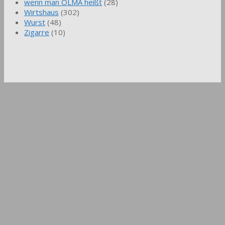
wenn man OLMA heißt
(28)
Wirtshaus
(302)
Wurst
(48)
Zigarre
(10)