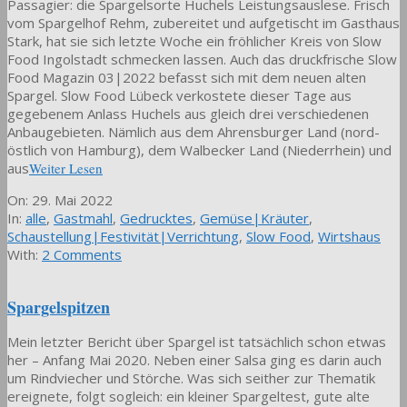
Passagier: die Spargelsorte Huchels Leistungsauslese. Frisch
vom Spargelhof Rehm, zubereitet und aufgetischt im Gasthaus
Stark, hat sie sich letzte Woche ein fröhlicher Kreis von Slow
Food Ingolstadt schmecken lassen. Auch das druckfrische Slow
Food Magazin 03|2022 befasst sich mit dem neuen alten
Spargel. Slow Food Lübeck verkostete dieser Tage aus
gegebenem Anlass Huchels aus gleich drei verschiedenen
Anbaugebieten. Nämlich aus dem Ahrensburger Land (nord-
östlich von Hamburg), dem Walbecker Land (Niederrhein) und
aus
Weiter Lesen
2022-
On:
29. Mai 2022
05-
In:
alle
,
Gastmahl
,
Gedrucktes
,
Gemüse|Kräuter
,
29
Schaustellung|Festivität|Verrichtung
,
Slow Food
,
Wirtshaus
With:
2 Comments
Spargelspitzen
Mein letzter Bericht über Spargel ist tatsächlich schon etwas
her – Anfang Mai 2020. Neben einer Salsa ging es darin auch
um Rindviecher und Störche. Was sich seither zur Thematik
ereignete, folgt sogleich: ein kleiner Spargeltest, gute alte