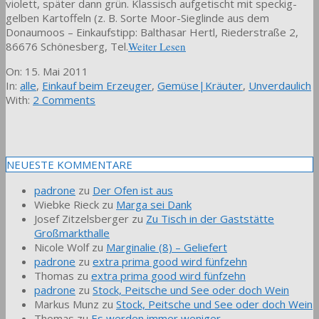
violett, später dann grün. Klassisch aufgetischt mit speckig-
gelben Kartoffeln (z. B. Sorte Moor-Sieglinde aus dem
Donaumoos – Einkaufstipp: Balthasar Hertl, Riederstraße 2,
86676 Schönesberg, Tel.
Weiter Lesen
2011-
On:
15. Mai 2011
05-
In:
alle
,
Einkauf beim Erzeuger
,
Gemüse|Kräuter
,
Unverdaulich
15
With:
2 Comments
NEUESTE KOMMENTARE
padrone
zu
Der Ofen ist aus
Wiebke Rieck
zu
Marga sei Dank
Josef Zitzelsberger
zu
Zu Tisch in der Gaststätte
Großmarkthalle
Nicole Wolf
zu
Marginalie (8) – Geliefert
padrone
zu
extra prima good wird fünfzehn
Thomas
zu
extra prima good wird fünfzehn
padrone
zu
Stock, Peitsche und See oder doch Wein
Markus Munz
zu
Stock, Peitsche und See oder doch Wein
Thomas
zu
Es werden immer weniger