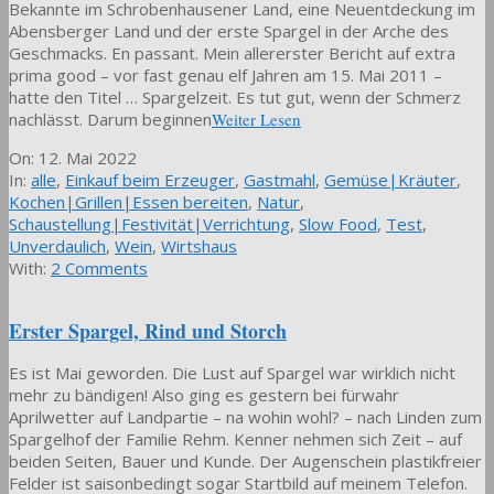
Bekannte im Schrobenhausener Land, eine Neuentdeckung im
Abensberger Land und der erste Spargel in der Arche des
Geschmacks. En passant. Mein allererster Bericht auf extra
prima good – vor fast genau elf Jahren am 15. Mai 2011 –
hatte den Titel … Spargelzeit. Es tut gut, wenn der Schmerz
nachlässt. Darum beginnen
Weiter Lesen
2022-
On:
12. Mai 2022
05-
In:
alle
,
Einkauf beim Erzeuger
,
Gastmahl
,
Gemüse|Kräuter
,
12
Kochen|Grillen|Essen bereiten
,
Natur
,
Schaustellung|Festivität|Verrichtung
,
Slow Food
,
Test
,
Unverdaulich
,
Wein
,
Wirtshaus
With:
2 Comments
Erster Spargel, Rind und Storch
Es ist Mai geworden. Die Lust auf Spargel war wirklich nicht
mehr zu bändigen! Also ging es gestern bei fürwahr
Aprilwetter auf Landpartie – na wohin wohl? – nach Linden zum
Spargelhof der Familie Rehm. Kenner nehmen sich Zeit – auf
beiden Seiten, Bauer und Kunde. Der Augenschein plastikfreier
Felder ist saisonbedingt sogar Startbild auf meinem Telefon.