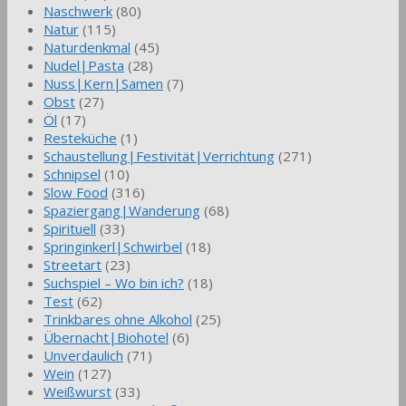
Naschwerk
(80)
Natur
(115)
Naturdenkmal
(45)
Nudel|Pasta
(28)
Nuss|Kern|Samen
(7)
Obst
(27)
Öl
(17)
Resteküche
(1)
Schaustellung|Festivität|Verrichtung
(271)
Schnipsel
(10)
Slow Food
(316)
Spaziergang|Wanderung
(68)
Spirituell
(33)
Springinkerl|Schwirbel
(18)
Streetart
(23)
Suchspiel – Wo bin ich?
(18)
Test
(62)
Trinkbares ohne Alkohol
(25)
Übernacht|Biohotel
(6)
Unverdaulich
(71)
Wein
(127)
Weißwurst
(33)