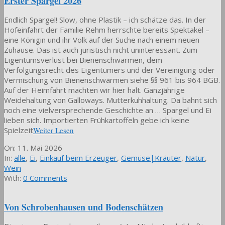
Erster Spargel 2026
Endlich Spargel! Slow, ohne Plastik – ich schätze das. In der
Hofeinfahrt der Familie Rehm herrschte bereits Spektakel –
eine Königin und ihr Volk auf der Suche nach einem neuen
Zuhause. Das ist auch juristisch nicht uninteressant. Zum
Eigentumsverlust bei Bienenschwärmen, dem
Verfolgungsrecht des Eigentümers und der Vereinigung oder
Vermischung von Bienenschwärmen siehe §§ 961 bis 964 BGB.
Auf der Heimfahrt machten wir hier halt. Ganzjährige
Weidehaltung von Galloways. Mutterkuhhaltung. Da bahnt sich
noch eine vielversprechende Geschichte an … Spargel und Ei
lieben sich. Importierten Frühkartoffeln gebe ich keine
Spielzeit
Weiter Lesen
2026-
On:
11. Mai 2026
05-
In:
alle
,
Ei
,
Einkauf beim Erzeuger
,
Gemüse|Kräuter
,
Natur
,
11
Wein
With:
0 Comments
Von Schrobenhausen und Bodenschätzen