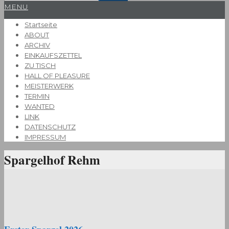
Primary
MENU
Navigation
Startseite
Menu
ABOUT
ARCHIV
EINKAUFSZETTEL
ZU TISCH
HALL OF PLEASURE
MEISTERWERK
TERMIN
WANTED
LINK
DATENSCHUTZ
IMPRESSUM
Spargelhof Rehm