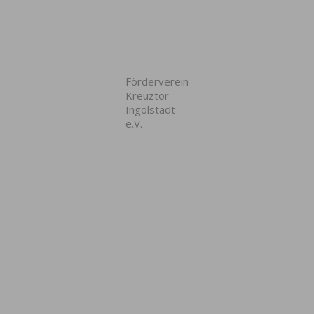
Förderverein
Kreuztor
Ingolstadt
e.V.