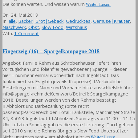
Die können warten. Und wissen warum!
Weiter Lesen
2019-
On:
24. Mai 2019
05-
In:
alle
,
Bäcker|Brot|Gebäck
,
Gedrucktes
,
Gemüse|Kräuter
,
24
Naschwerk
,
Obst
,
Slow Food
,
Wirtshaus
With:
1 Comment
Fingerzeig (46) – Spargelkampagne 2018
Angebot! Familie Rehm aus Schrobenhausen liefert ihren
vorzüglichen (und folienfrei gewachsenen) Spargel – diesen
hier – nunmehr einmal wöchentlich nach Ingolstadt. Das
funktioniert so. Es gibt (jeweils Kilopreise): I.Verbindliche
Bestellungen mit Name und Vorname bitte ausschließlich über:
info@spargel-rehm.deKennwort/Betreff: Spargelkampagne
2018; Bestellungen werden von den Rehms bestätigt
II.Abholort und Barbezahlung (bitte recht
passend):Parkbereich der Total-Tankstelle, Manchinger Straße
84, 85053 Ingolstadt III.Abholzeit: Sonntags von 11:00 – 11:15
Uhr Letzten Sonntag gab es die erste Lieferung. Durchgehend
seit 2010 sind die Rehms übrigens Slow Food Unterstützer.
Nicht uninteressant – am Abholort gibt es
Weiter Lesen