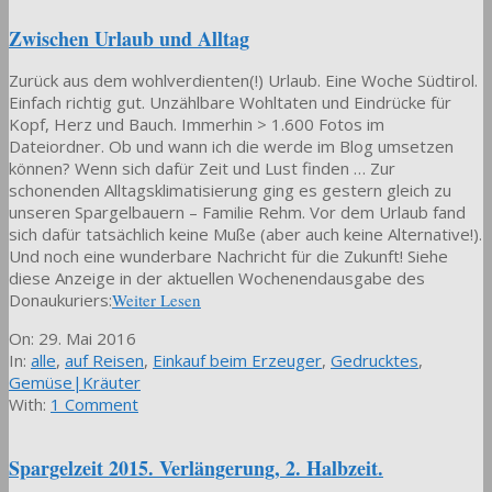
Zwischen Urlaub und Alltag
Zurück aus dem wohlverdienten(!) Urlaub. Eine Woche Südtirol.
Einfach richtig gut. Unzählbare Wohltaten und Eindrücke für
Kopf, Herz und Bauch. Immerhin > 1.600 Fotos im
Dateiordner. Ob und wann ich die werde im Blog umsetzen
können? Wenn sich dafür Zeit und Lust finden … Zur
schonenden Alltagsklimatisierung ging es gestern gleich zu
unseren Spargelbauern – Familie Rehm. Vor dem Urlaub fand
sich dafür tatsächlich keine Muße (aber auch keine Alternative!).
Und noch eine wunderbare Nachricht für die Zukunft! Siehe
diese Anzeige in der aktuellen Wochenendausgabe des
Donaukuriers:
Weiter Lesen
2016-
On:
29. Mai 2016
05-
In:
alle
,
auf Reisen
,
Einkauf beim Erzeuger
,
Gedrucktes
,
29
Gemüse|Kräuter
With:
1 Comment
Spargelzeit 2015. Verlängerung, 2. Halbzeit.