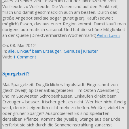
„Alles zu seiner Zeit“. Essen im Lauf der Jahreszeiten. Von
Vorfreude zu Vorfreude. Die Waren sind auf den Punkt reif,
frisch und damit geschmacklich auch am besten. Durch das
große Angebot sind sie sogar günstig(er). Kauft (soweit
möglich) Essen, das aus eurer Region kommt. Damit kauft man
übrigens automatisch saisonal. Und hat die schöne Möglichkeit
an der Quelle (Direktvermarkter/Wochenmarkt)
Weiter Lesen
2012-
On:
08. Mai 2012
05-
In:
alle
,
Einkauf beim Erzeuger
,
Gemüse|Kräuter
08
With:
1 Comment
Spargelzeit?
Mai. Spargelzeit. Du glückliches Ingolstadt! Eingerahmt von
gleich zwei(!) Spitzenanbaugebieten – im Osten Abensberg
und im Südwesten Schrobenhausen. Einkaufen direkt beim
Erzeuger – besser, frischer geht es nicht. Wer hier nicht fündig
wird, dem ist eigentlich nicht mehr zu helfen. Weißer, violetter
oder grüner Spargel? Ausprobieren! Es sind Spielarten
derselben Pflanze. Kommt die (weiße) Stange aus der Erde,
verfärbt sie sich durch die Sonneneinstrahlung zunächst