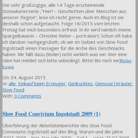
Die sehr großzügige, alle 14 Tage erscheinende
Donaukurierserie ‚“Hier! – Geschichten über Menschen aus
unserer Region“, lese ich recht gerne. Auch im Blog ist sie
deshalb schon aufgetaucht. Folge 16/2015 vom letzten
Freitag hat mich besonders erfreut. In ihr wird nämlich meine
Spargelbäuerin – Christine Rehm – porträtiert: Schon oft habe
ich darüber nachgegrübelt, ob wir im Gebiet von Slow Food
Ingolstadt einen Passagier für die Arche des Geschmacks
haben. Mir fällt dazu (leider) nicht wirklich was ein. Wer eine
Idee hat meldet sich bitte unbedingt. Bitte! Bis mich ein
Weiter
Lesen
2015-
On:
04. August 2015
08-
In:
alle
,
Einkauf beim Erzeuger
,
Gedrucktes
,
Gemüse|Kräuter
,
04
Slow Food
With:
0 Comments
Slow Food Convivium Ingolstadt 2009 (1)
Überführung der Aktivitätenberichte des Slow Food
Conviviums Ingolstadt auf den Blog. Warum und die Jahre
2007-2008 – hier. Das Jahr 2009 – Teil 1 – jetzt: 23.02.2009 –