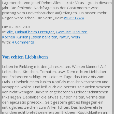
Lagebericht von Josef Rehm: Alles – trotz Virus – gut in diesem
Jahr. Die fehlende Nachfrage aus der Gastronomie wird
prächtig vom Endverbraucher aufgefangen. Ein bisserl mehr
Regen wäre schön. Die Serie „Beim
Weiter Lesen
2020-
On:
02. Mai 2020
05-
In:
alle
,
Einkauf beim Erzeuger
,
Gemüse|Kräuter
,
02
Kochen|Grillen|Essen bereiten
,
Natur
,
Wein
With:
4 Comments
Von echten Liebhabern
Leben im Einklang mit den Jahreszeiten. Warten können! Auf
Lebkuchen, Kirschen, Tomaten, usw. Dem echten Liebhaber
von Erdbeeren schlägt erst dieser Tage das Herz bis zum
Hals. Er behielt einen kühlen Kopf als man ihn verarschen und
veräppeln wollte. Und ließ auch die bereits seit vielen Wochen
von nicht wenigen Bäckern angebotenen Erdbeerschnittchen
links liegen. Liebhaber die etwas auf sich halten, vermeiden
den ejaculatio praecox… Seit gestern gibt es hingegen ein
untrügliches Zeichen zum Anker lichten: Das hochverehrte
mundgerecht bietet seine ersten Erdbeer-Köstlichkeiten an.