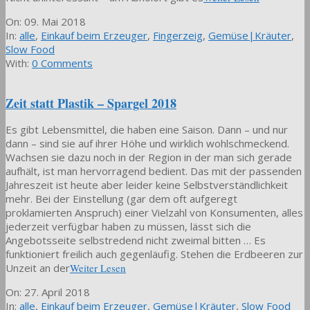
2018-
On:
09. Mai 2018
05-
In:
alle
,
Einkauf beim Erzeuger
,
Fingerzeig
,
Gemüse|Kräuter
,
09
Slow Food
With:
0 Comments
Zeit statt Plastik – Spargel 2018
Es gibt Lebensmittel, die haben eine Saison. Dann – und nur
dann – sind sie auf ihrer Höhe und wirklich wohlschmeckend.
Wachsen sie dazu noch in der Region in der man sich gerade
aufhält, ist man hervorragend bedient. Das mit der passenden
Jahreszeit ist heute aber leider keine Selbstverständlichkeit
mehr. Bei der Einstellung (gar dem oft aufgeregt
proklamierten Anspruch) einer Vielzahl von Konsumenten, alles
jederzeit verfügbar haben zu müssen, lässt sich die
Angebotsseite selbstredend nicht zweimal bitten … Es
funktioniert freilich auch gegenläufig. Stehen die Erdbeeren zur
Unzeit an der
Weiter Lesen
2018-
On:
27. April 2018
04-
In:
alle
,
Einkauf beim Erzeuger
,
Gemüse|Kräuter
,
Slow Food