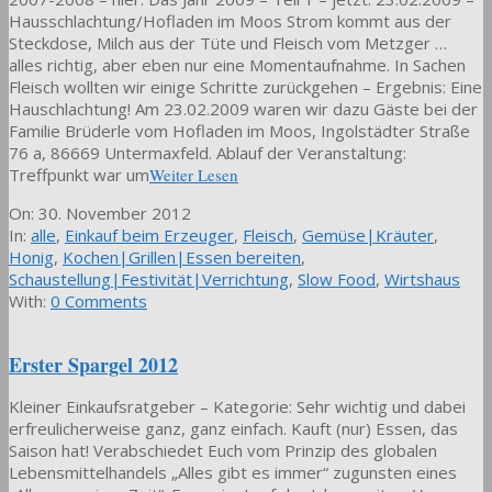
Hausschlachtung/Hofladen im Moos Strom kommt aus der
Steckdose, Milch aus der Tüte und Fleisch vom Metzger …
alles richtig, aber eben nur eine Momentaufnahme. In Sachen
Fleisch wollten wir einige Schritte zurückgehen – Ergebnis: Eine
Hauschlachtung! Am 23.02.2009 waren wir dazu Gäste bei der
Familie Brüderle vom Hofladen im Moos, Ingolstädter Straße
76 a, 86669 Untermaxfeld. Ablauf der Veranstaltung:
Treffpunkt war um
Weiter Lesen
2012-
On:
30. November 2012
11-
In:
alle
,
Einkauf beim Erzeuger
,
Fleisch
,
Gemüse|Kräuter
,
30
Honig
,
Kochen|Grillen|Essen bereiten
,
Schaustellung|Festivität|Verrichtung
,
Slow Food
,
Wirtshaus
With:
0 Comments
Erster Spargel 2012
Kleiner Einkaufsratgeber – Kategorie: Sehr wichtig und dabei
erfreulicherweise ganz, ganz einfach. Kauft (nur) Essen, das
Saison hat! Verabschiedet Euch vom Prinzip des globalen
Lebensmittelhandels „Alles gibt es immer“ zugunsten eines