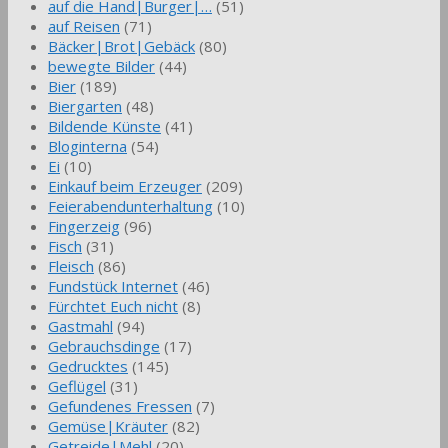
auf die Hand|Burger|…
(51)
auf Reisen
(71)
Bäcker|Brot|Gebäck
(80)
bewegte Bilder
(44)
Bier
(189)
Biergarten
(48)
Bildende Künste
(41)
Bloginterna
(54)
Ei
(10)
Einkauf beim Erzeuger
(209)
Feierabendunterhaltung
(10)
Fingerzeig
(96)
Fisch
(31)
Fleisch
(86)
Fundstück Internet
(46)
Fürchtet Euch nicht
(8)
Gastmahl
(94)
Gebrauchsdinge
(17)
Gedrucktes
(145)
Geflügel
(31)
Gefundenes Fressen
(7)
Gemüse|Kräuter
(82)
Getreide|Mehl
(20)