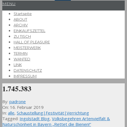
Primary
MENU
Navigation
Startseite
Menu
ABOUT
ARCHIV
EINKAUFSZETTEL
ZU TISCH
HALL OF PLEASURE
MEISTERWERK
TERMIN
WANTED
LINK
DATENSCHUTZ
IMPRESSUM
1.745.383
By:
padrone
On:
16. Februar 2019
In:
alle
,
Schaustellung|Festivität|Verrichtung
Tagged:
Ingolstadt Blog
,
Volksbegehren Artenvielfalt &
Naturschönheit in Bayern „Rettet die Bienen!“