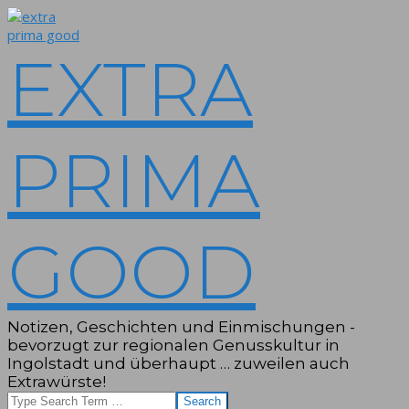
Skip
to
content
EXTRA
PRIMA
GOOD
Notizen, Geschichten und Einmischungen -
bevorzugt zur regionalen Genusskultur in
Ingolstadt und überhaupt … zuweilen auch
Extrawürste!
Search