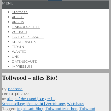
Primary
MENU
Navigation
Startseite
Menu
ABOUT
ARCHIV
EINKAUFSZETTEL
ZU TISCH
HALL OF PLEASURE
MEISTERWERK
TERMIN
WANTED
LINK
DATENSCHUTZ
IMPRESSUM
Tollwood – alles Bio!
By:
padrone
On:
14. Juli 2022
In:
alle
,
auf die Hand|Burger|...
,
Schaustellung|Festivität|Verrichtung
,
Wirtshaus
Tagged:
Ingolstadt Blog
,
Tollwood München
,
Tollwood