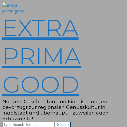
Skip
to
content
EXTRA
PRIMA
GOOD
Notizen, Geschichten und Einmischungen -
bevorzugt zur regionalen Genusskultur in
Ingolstadt und überhaupt … zuweilen auch
Extrawürste!
Search