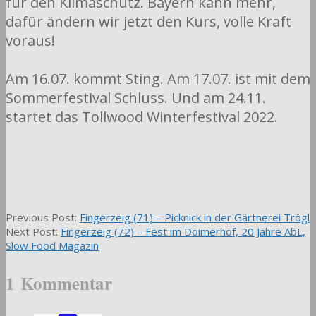
für den Klimaschutz. Bayern kann mehr,
dafür ändern wir jetzt den Kurs, volle Kraft
voraus!
Am 16.07. kommt Sting. Am 17.07. ist mit dem
Sommerfestival Schluss. Und am 24.11.
startet das Tollwood Winterfestival 2022.
2022-
Previous Post:
Fingerzeig (71) – Picknick in der Gärtnerei Trögl
07-
Next Post:
Fingerzeig (72) – Fest im Doimerhof, 20 Jahre AbL,
14
Slow Food Magazin
1 Kommentar