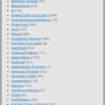
Bildende Künste
(41)
Bloginterna
(54)
Ei
(10)
Einkauf beim Erzeuger
(209)
Feierabendunterhaltung
(10)
Fingerzeig
(96)
Fisch
(31)
Fleisch
(86)
Fundstück Internet
(46)
Fürchtet Euch nicht
(8)
Gastmahl
(94)
Gebrauchsdinge
(17)
Gedrucktes
(145)
Geflügel
(31)
Gefundenes Fressen
(7)
Gemüse|Kräuter
(82)
Getreide|Mehl
(20)
Gewandung
(18)
Gewürz
(11)
Hochprozentiges
(7)
Honig
(6)
Kaffeehaus
(23)
Kanzlei Olma & Piegsa
(16)