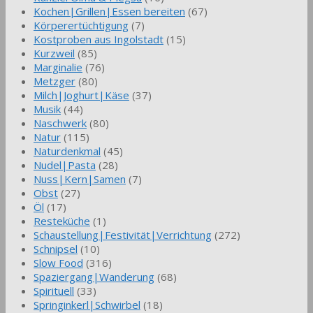
Kochen|Grillen|Essen bereiten
(67)
Körperertüchtigung
(7)
Kostproben aus Ingolstadt
(15)
Kurzweil
(85)
Marginalie
(76)
Metzger
(80)
Milch|Joghurt|Käse
(37)
Musik
(44)
Naschwerk
(80)
Natur
(115)
Naturdenkmal
(45)
Nudel|Pasta
(28)
Nuss|Kern|Samen
(7)
Obst
(27)
Öl
(17)
Resteküche
(1)
Schaustellung|Festivität|Verrichtung
(272)
Schnipsel
(10)
Slow Food
(316)
Spaziergang|Wanderung
(68)
Spirituell
(33)
Springinkerl|Schwirbel
(18)