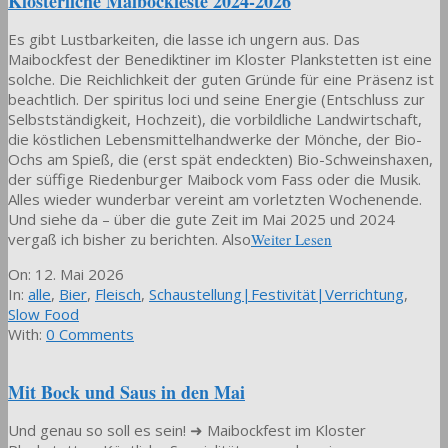
Klösterliche Maibockfeste 2024-2026
Es gibt Lustbarkeiten, die lasse ich ungern aus. Das
Maibockfest der Benediktiner im Kloster Plankstetten ist eine
solche. Die Reichlichkeit der guten Gründe für eine Präsenz ist
beachtlich. Der spiritus loci und seine Energie (Entschluss zur
Selbstständigkeit, Hochzeit), die vorbildliche Landwirtschaft,
die köstlichen Lebensmittelhandwerke der Mönche, der Bio-
Ochs am Spieß, die (erst spät endeckten) Bio-Schweinshaxen,
der süffige Riedenburger Maibock vom Fass oder die Musik.
Alles wieder wunderbar vereint am vorletzten Wochenende.
Und siehe da – über die gute Zeit im Mai 2025 und 2024
vergaß ich bisher zu berichten. Also
Weiter Lesen
2026-
On:
12. Mai 2026
05-
In:
alle
,
Bier
,
Fleisch
,
Schaustellung|Festivität|Verrichtung
,
12
Slow Food
With:
0 Comments
Mit Bock und Saus in den Mai
Und genau so soll es sein! ➜ Maibockfest im Kloster