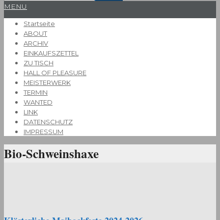
Primary
MENU
Navigation
Startseite
Menu
ABOUT
ARCHIV
EINKAUFSZETTEL
ZU TISCH
HALL OF PLEASURE
MEISTERWERK
TERMIN
WANTED
LINK
DATENSCHUTZ
IMPRESSUM
Bio-Schweinshaxe