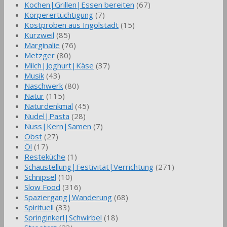
Kochen|Grillen|Essen bereiten
(67)
Körperertüchtigung
(7)
Kostproben aus Ingolstadt
(15)
Kurzweil
(85)
Marginalie
(76)
Metzger
(80)
Milch|Joghurt|Käse
(37)
Musik
(43)
Naschwerk
(80)
Natur
(115)
Naturdenkmal
(45)
Nudel|Pasta
(28)
Nuss|Kern|Samen
(7)
Obst
(27)
Öl
(17)
Resteküche
(1)
Schaustellung|Festivität|Verrichtung
(271)
Schnipsel
(10)
Slow Food
(316)
Spaziergang|Wanderung
(68)
Spirituell
(33)
Springinkerl|Schwirbel
(18)