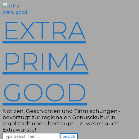
Skip
to
content
EXTRA
PRIMA
GOOD
Notizen, Geschichten und Einmischungen -
bevorzugt zur regionalen Genusskultur in
Ingolstadt und überhaupt … zuweilen auch
Extrawürste!
Search