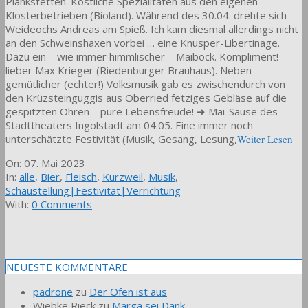
Plankstetten. Köstliche Spezialitäten aus den eigenen
Klosterbetrieben (Bioland). Während des 30.04. drehte sich
Weideochs Andreas am Spieß. Ich kam diesmal allerdings nicht
an den Schweinshaxen vorbei … eine Knusper-Libertinage.
Dazu ein – wie immer himmlischer – Maibock. Kompliment! –
lieber Max Krieger (Riedenburger Brauhaus). Neben
gemütlicher (echter!) Volksmusik gab es zwischendurch von
den Krüzsteinguggis aus Oberried fetziges Gebläse auf die
gespitzten Ohren – pure Lebensfreude! ➜ Mai-Sause des
Stadttheaters Ingolstadt am 04.05. Eine immer noch
unterschätzte Festivität (Musik, Gesang, Lesung,
Weiter Lesen
2023-
On:
07. Mai 2023
05-
In:
alle
,
Bier
,
Fleisch
,
Kurzweil
,
Musik
,
07
Schaustellung|Festivität|Verrichtung
With:
0 Comments
NEUESTE KOMMENTARE
padrone
zu
Der Ofen ist aus
Wiebke Rieck
zu
Marga sei Dank