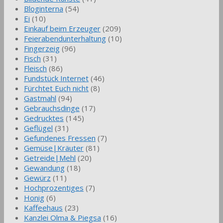
Bloginterna
(54)
Ei
(10)
Einkauf beim Erzeuger
(209)
Feierabendunterhaltung
(10)
Fingerzeig
(96)
Fisch
(31)
Fleisch
(86)
Fundstück Internet
(46)
Fürchtet Euch nicht
(8)
Gastmahl
(94)
Gebrauchsdinge
(17)
Gedrucktes
(145)
Geflügel
(31)
Gefundenes Fressen
(7)
Gemüse|Kräuter
(81)
Getreide|Mehl
(20)
Gewandung
(18)
Gewürz
(11)
Hochprozentiges
(7)
Honig
(6)
Kaffeehaus
(23)
Kanzlei Olma & Piegsa
(16)