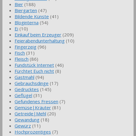
Bier
(188)
Biergarten
(47)
Bildende Künste
(41)
Bloginterna
(54)
Ei
(10)
Einkauf beim Erzeuger
(209)
Feierabendunterhaltung
(10)
Fingerzeig
(96)
Fisch
(31)
Fleisch
(86)
Fundstück Internet
(46)
Fürchtet Euch nicht
(8)
Gastmahl
(94)
Gebrauchsdinge
(17)
Gedrucktes
(145)
Geflügel
(31)
Gefundenes Fressen
(7)
Gemüse|Kräuter
(81)
Getreide|Mehl
(20)
Gewandung
(18)
Gewürz
(11)
Hochprozentiges
(7)