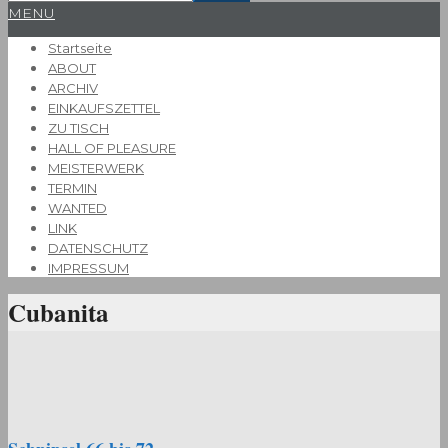
Primary
MENU
Navigation
Startseite
Menu
ABOUT
ARCHIV
EINKAUFSZETTEL
ZU TISCH
HALL OF PLEASURE
MEISTERWERK
TERMIN
WANTED
LINK
DATENSCHUTZ
IMPRESSUM
Cubanita