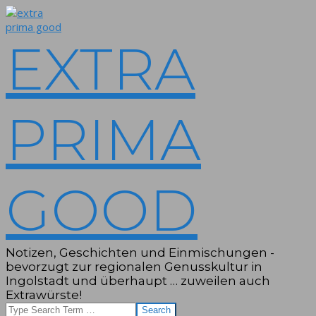
Skip
to
content
EXTRA
PRIMA
GOOD
Notizen, Geschichten und Einmischungen -
bevorzugt zur regionalen Genusskultur in
Ingolstadt und überhaupt … zuweilen auch
Extrawürste!
Search