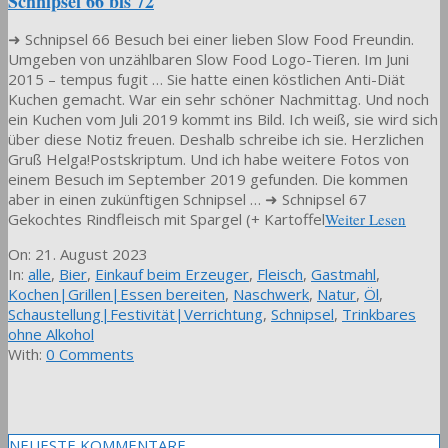
Schnipsel 66 bis 72
➜ Schnipsel 66 Besuch bei einer lieben Slow Food Freundin.
Umgeben von unzählbaren Slow Food Logo-Tieren. Im Juni
2015 – tempus fugit … Sie hatte einen köstlichen Anti-Diät
Kuchen gemacht. War ein sehr schöner Nachmittag. Und noch
ein Kuchen vom Juli 2019 kommt ins Bild. Ich weiß, sie wird sich
über diese Notiz freuen. Deshalb schreibe ich sie. Herzlichen
Gruß Helga!Postskriptum. Und ich habe weitere Fotos von
einem Besuch im September 2019 gefunden. Die kommen
aber in einen zukünftigen Schnipsel … ➜ Schnipsel 67
Gekochtes Rindfleisch mit Spargel (+ Kartoffel
Weiter Lesen
2023-
On:
21. August 2023
08-
In:
alle
,
Bier
,
Einkauf beim Erzeuger
,
Fleisch
,
Gastmahl
,
21
Kochen|Grillen|Essen bereiten
,
Naschwerk
,
Natur
,
Öl
,
Schaustellung|Festivität|Verrichtung
,
Schnipsel
,
Trinkbares
ohne Alkohol
With:
0 Comments
NEUESTE KOMMENTARE