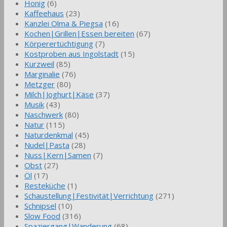
Honig
(6)
Kaffeehaus
(23)
Kanzlei Olma & Piegsa
(16)
Kochen|Grillen|Essen bereiten
(67)
Körperertüchtigung
(7)
Kostproben aus Ingolstadt
(15)
Kurzweil
(85)
Marginalie
(76)
Metzger
(80)
Milch|Joghurt|Käse
(37)
Musik
(43)
Naschwerk
(80)
Natur
(115)
Naturdenkmal
(45)
Nudel|Pasta
(28)
Nuss|Kern|Samen
(7)
Obst
(27)
Öl
(17)
Resteküche
(1)
Schaustellung|Festivität|Verrichtung
(271)
Schnipsel
(10)
Slow Food
(316)
Spaziergang|Wanderung
(68)