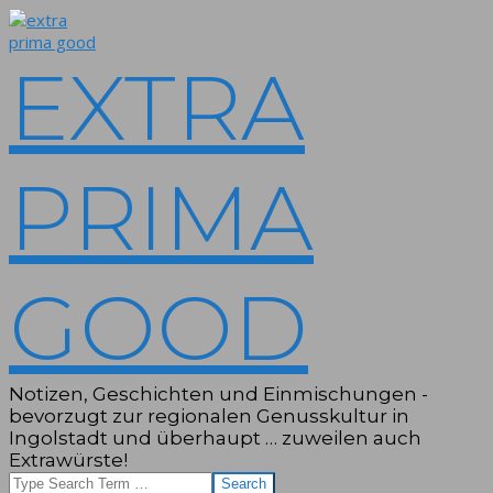
Skip
to
content
EXTRA
PRIMA
GOOD
Notizen, Geschichten und Einmischungen -
bevorzugt zur regionalen Genusskultur in
Ingolstadt und überhaupt … zuweilen auch
Extrawürste!
Search