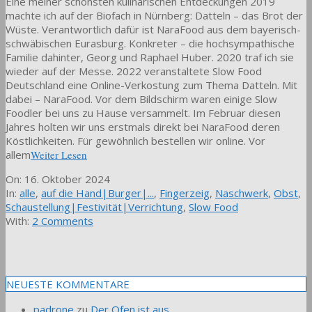
Eine meiner schönsten kulinarischen Entdeckungen 2019
machte ich auf der Biofach in Nürnberg: Datteln – das Brot der
Wüste. Verantwortlich dafür ist NaraFood aus dem bayerisch-
schwäbischen Eurasburg. Konkreter – die hochsympathische
Familie dahinter, Georg und Raphael Huber. 2020 traf ich sie
wieder auf der Messe. 2022 veranstaltete Slow Food
Deutschland eine Online-Verkostung zum Thema Datteln. Mit
dabei – NaraFood. Vor dem Bildschirm waren einige Slow
Foodler bei uns zu Hause versammelt. Im Februar diesen
Jahres holten wir uns erstmals direkt bei NaraFood deren
Köstlichkeiten. Für gewöhnlich bestellen wir online. Vor
allem
Weiter Lesen
2024-
On:
16. Oktober 2024
10-
In:
alle
,
auf die Hand|Burger|...
,
Fingerzeig
,
Naschwerk
,
Obst
,
16
Schaustellung|Festivität|Verrichtung
,
Slow Food
With:
2 Comments
NEUESTE KOMMENTARE
padrone
zu
Der Ofen ist aus