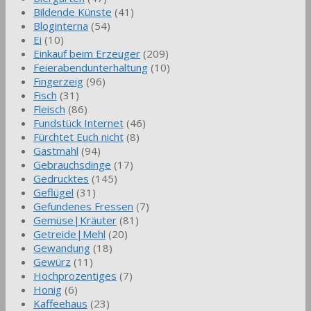
Bildende Künste
(41)
Bloginterna
(54)
Ei
(10)
Einkauf beim Erzeuger
(209)
Feierabendunterhaltung
(10)
Fingerzeig
(96)
Fisch
(31)
Fleisch
(86)
Fundstück Internet
(46)
Fürchtet Euch nicht
(8)
Gastmahl
(94)
Gebrauchsdinge
(17)
Gedrucktes
(145)
Geflügel
(31)
Gefundenes Fressen
(7)
Gemüse|Kräuter
(81)
Getreide|Mehl
(20)
Gewandung
(18)
Gewürz
(11)
Hochprozentiges
(7)
Honig
(6)
Kaffeehaus
(23)