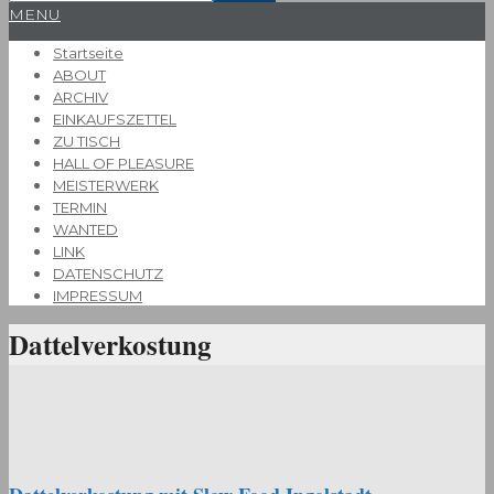
Primary
MENU
Navigation
Startseite
Menu
ABOUT
ARCHIV
EINKAUFSZETTEL
ZU TISCH
HALL OF PLEASURE
MEISTERWERK
TERMIN
WANTED
LINK
DATENSCHUTZ
IMPRESSUM
Dattelverkostung