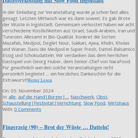
Dattelverkostung mit Slow Food Ingolstadt
In der Einladung zur Veranstaltung wurde ja schon fast alles
gesagt. Letzten Mittwoch war es dann soweit. Es gab Brote
der Wüste in Ingolstadt. Gemeinsam verkostet haben wir acht
verschiedene Köstlichkeiten aus Israel, Saudi-Arabien, Iran und
Tunesien. Allesamt in Bio-Qualität. Konkret die Sorten
Mazafati, Medjool, Deglet Nour, Sukkari, Ajwa, Khidri, Kholas
und Wanan. Dazu die Medjool in Super Fresh, Dattel-Balsamico
Essig und Schokodatteln. Wir verdanken das dem herrlichen
Gastspiel von Georg Huber, dem Senior-Chef von NaraFood.
Für gewöhnlich werden solche Veranstaltungen nicht
persönlich begleitet … ein herzliches Dankeschön für die
Extrawurst!
Weiter Lesen
2024-
On:
05. November 2024
11-
In:
alle
,
auf die Hand|Burger|...
,
Naschwerk
,
Obst
,
05
Schaustellung|Festivität|Verrichtung
,
Slow Food
,
Wirtshaus
With:
0 Comments
Fingerzeig (90) – Brot der Wüste … Datteln!