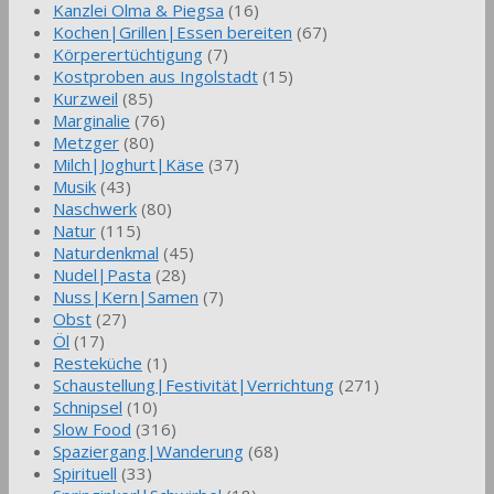
Kanzlei Olma & Piegsa
(16)
Kochen|Grillen|Essen bereiten
(67)
Körperertüchtigung
(7)
Kostproben aus Ingolstadt
(15)
Kurzweil
(85)
Marginalie
(76)
Metzger
(80)
Milch|Joghurt|Käse
(37)
Musik
(43)
Naschwerk
(80)
Natur
(115)
Naturdenkmal
(45)
Nudel|Pasta
(28)
Nuss|Kern|Samen
(7)
Obst
(27)
Öl
(17)
Resteküche
(1)
Schaustellung|Festivität|Verrichtung
(271)
Schnipsel
(10)
Slow Food
(316)
Spaziergang|Wanderung
(68)
Spirituell
(33)