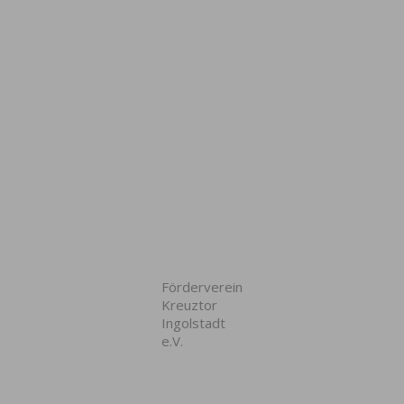
Förderverein
Kreuztor
Ingolstadt
e.V.