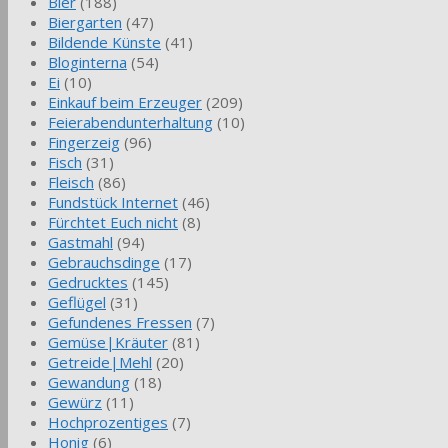
Bier
(188)
Biergarten
(47)
Bildende Künste
(41)
Bloginterna
(54)
Ei
(10)
Einkauf beim Erzeuger
(209)
Feierabendunterhaltung
(10)
Fingerzeig
(96)
Fisch
(31)
Fleisch
(86)
Fundstück Internet
(46)
Fürchtet Euch nicht
(8)
Gastmahl
(94)
Gebrauchsdinge
(17)
Gedrucktes
(145)
Geflügel
(31)
Gefundenes Fressen
(7)
Gemüse|Kräuter
(81)
Getreide|Mehl
(20)
Gewandung
(18)
Gewürz
(11)
Hochprozentiges
(7)
Honig
(6)