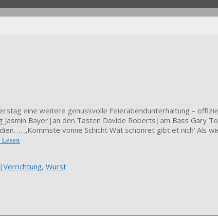
stag eine weitere genussvolle Feierabendunterhaltung – offiziel
sang Jasmin Bayer|an den Tasten Davide Roberts|am Bass Gary T
dien. … „Kommste vonne Schicht Wat schönret gibt et nich‘ Als 
r Lesen
t|Verrichtung
,
Wurst