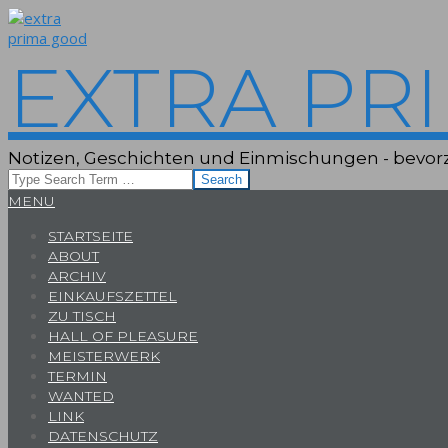
Skip
to
content
EXTRA PR
Notizen, Geschichten und Einmischungen - bevorz
Search
Primary
MENU
Navigation
STARTSEITE
Menu
ABOUT
ARCHIV
EINKAUFSZETTEL
ZU TISCH
HALL OF PLEASURE
MEISTERWERK
TERMIN
WANTED
LINK
DATENSCHUTZ