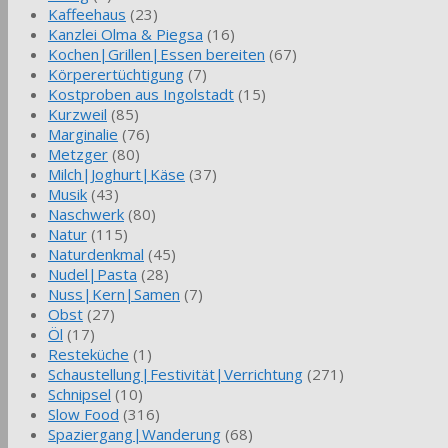
Kaffeehaus
(23)
Kanzlei Olma & Piegsa
(16)
Kochen|Grillen|Essen bereiten
(67)
Körperertüchtigung
(7)
Kostproben aus Ingolstadt
(15)
Kurzweil
(85)
Marginalie
(76)
Metzger
(80)
Milch|Joghurt|Käse
(37)
Musik
(43)
Naschwerk
(80)
Natur
(115)
Naturdenkmal
(45)
Nudel|Pasta
(28)
Nuss|Kern|Samen
(7)
Obst
(27)
Öl
(17)
Resteküche
(1)
Schaustellung|Festivität|Verrichtung
(271)
Schnipsel
(10)
Slow Food
(316)
Spaziergang|Wanderung
(68)