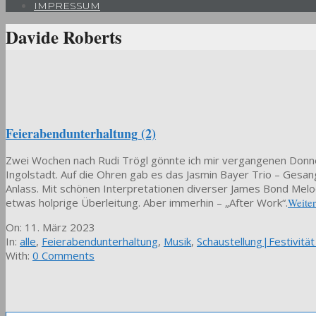
IMPRESSUM
Davide Roberts
Feierabendunterhaltung (2)
Zwei Wochen nach Rudi Trögl gönnte ich mir vergangenen Donner
Ingolstadt. Auf die Ohren gab es das Jasmin Bayer Trio – Ge
Anlass. Mit schönen Interpretationen diverser James Bond Melo
etwas holprige Überleitung. Aber immerhin – „After Work“.
Weite
2023-
On:
11. März 2023
03-
In:
alle
,
Feierabendunterhaltung
,
Musik
,
Schaustellung|Festivitä
11
With:
0 Comments