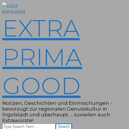
Skip
to
content
EXTRA
PRIMA
GOOD
Notizen, Geschichten und Einmischungen -
bevorzugt zur regionalen Genusskultur in
Ingolstadt und überhaupt … zuweilen auch
Extrawürste!
Search