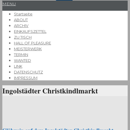
Primary
MENU
Navigation
Startseite
Menu
ABOUT
ARCHIV
EINKAUFSZETTEL
ZU TISCH
HALL OF PLEASURE
MEISTERWERK
TERMIN
WANTED
LINK
DATENSCHUTZ
IMPRESSUM
Ingolstädter Christkindlmarkt