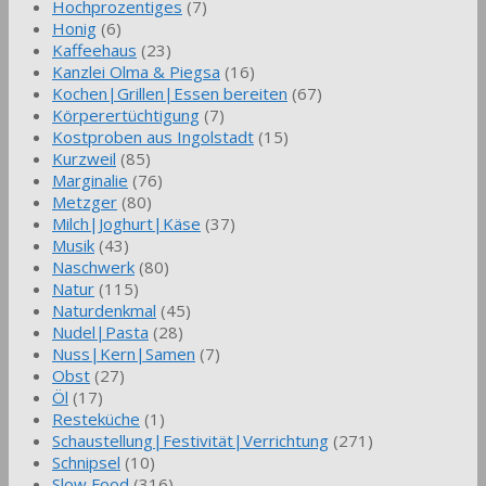
Hochprozentiges
(7)
Honig
(6)
Kaffeehaus
(23)
Kanzlei Olma & Piegsa
(16)
Kochen|Grillen|Essen bereiten
(67)
Körperertüchtigung
(7)
Kostproben aus Ingolstadt
(15)
Kurzweil
(85)
Marginalie
(76)
Metzger
(80)
Milch|Joghurt|Käse
(37)
Musik
(43)
Naschwerk
(80)
Natur
(115)
Naturdenkmal
(45)
Nudel|Pasta
(28)
Nuss|Kern|Samen
(7)
Obst
(27)
Öl
(17)
Resteküche
(1)
Schaustellung|Festivität|Verrichtung
(271)
Schnipsel
(10)
Slow Food
(316)