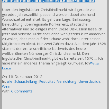
Glühwein auf dem Ingolstädter Christkindlmarkt
Über den Ingolstädter Christkindlmarkt wird gerade viel
geredet. Jahreszeitlich passend werden dabei allerhand
Wunschzettel entfaltet. Es geht um Lage, Einfassung,
Beleuchtung, überregionale Konkurrenz, städtische
Alternativen und so einiges mehr. Diese Diskussion lasse ich
jetzt mal beiseite. Nicht aber ohne wenigstens kurz anmerken
zu wollen, dass man auf der Schanz wohl doch unter seinen
Möglichkeiten bleibt. Nur zwei Zahlen dazu. Aus dem Jahr 1628
stammt der erste schriftliche Nachweis des heute
weltberühmten Nürnberger Christkindlesmarkt. Den
Ingolstädter Christkindlmarkt gibt es bereits seit 1570 … Ich
habe mir ein anderes Thema hingelegt: Glühwein. Ich
Weiter
Lesen
2012-
On:
16. Dezember 2012
12-
In:
alle
,
Schaustellung|Festivität|Verrichtung
,
Unverdaulich
,
16
Wein
With:
6 Comments