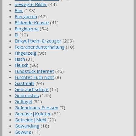
bewegte Bilder
(44)
Bier
(188)
Biergarten
(47)
Bildende Künste
(41)
Bloginterna
(54)
Ei
(10)
Einkauf beim Erzeuger
(209)
Feierabendunterhaltung
(10)
Fingerzeig
(96)
Fisch
(31)
Fleisch
(86)
Fundstück Internet
(46)
Fürchtet Euch nicht
(8)
Gastmahl
(94)
Gebrauchsdinge
(17)
Gedrucktes
(145)
Geflügel
(31)
Gefundenes Fressen
(7)
Gemüse|Kräuter
(81)
Getreide|Mehl
(20)
Gewandung
(18)
Gewürz
(11)