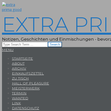
Skip
to
content
EXTRA PR
Notizen, Geschichten und Einmischungen - bevorz
Search
Primary
MENU
Navigation
STARTSEITE
Menu
ABOUT
ARCHIV
EINKAUFSZETTEL
ZU TISCH
HALL OF PLEASURE
MEISTERWERK
TERMIN
WANTED
LINK
DATENSCHUTZ