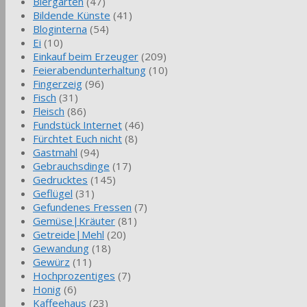
Biergarten
(47)
Bildende Künste
(41)
Bloginterna
(54)
Ei
(10)
Einkauf beim Erzeuger
(209)
Feierabendunterhaltung
(10)
Fingerzeig
(96)
Fisch
(31)
Fleisch
(86)
Fundstück Internet
(46)
Fürchtet Euch nicht
(8)
Gastmahl
(94)
Gebrauchsdinge
(17)
Gedrucktes
(145)
Geflügel
(31)
Gefundenes Fressen
(7)
Gemüse|Kräuter
(81)
Getreide|Mehl
(20)
Gewandung
(18)
Gewürz
(11)
Hochprozentiges
(7)
Honig
(6)
Kaffeehaus
(23)