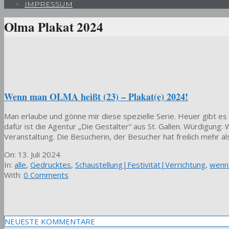
IMPRESSUM
Olma Plakat 2024
Wenn man OLMA heißt (23) – Plakat(e) 2024!
Man erlaube und gönne mir diese spezielle Serie. Heuer gibt es 
dafür ist die Agentur „Die Gestalter“ aus St. Gallen. Würdigung: 
Veranstaltung. Die Besucherin, der Besucher hat freilich mehr als 
2024-
On:
13. Juli 2024
07-
In:
alle
,
Gedrucktes
,
Schaustellung|Festivität|Verrichtung
,
wenn
13
With:
0 Comments
NEUESTE KOMMENTARE