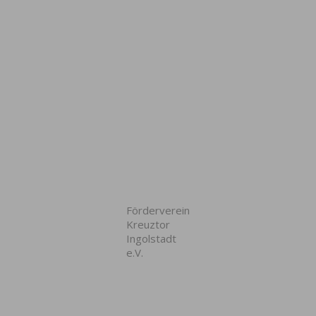
Förderverein
Kreuztor
Ingolstadt
e.V.