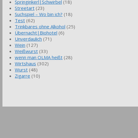
Springinkerl|Schwirbel
(18)
Streetart
(23)
Suchspiel – Wo bin ich?
(18)
Test
(62)
Trinkbares ohne Alkohol
(25)
Übernacht|Biohotel
(6)
Unverdaulich
(71)
Wein
(127)
Weißwurst
(33)
wenn man OLMA heißt
(28)
Wirtshaus
(302)
Wurst
(48)
Zigarre
(10)