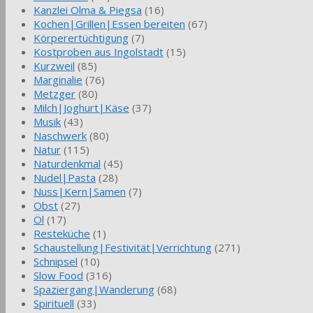
Kanzlei Olma & Piegsa
(16)
Kochen|Grillen|Essen bereiten
(67)
Körperertüchtigung
(7)
Kostproben aus Ingolstadt
(15)
Kurzweil
(85)
Marginalie
(76)
Metzger
(80)
Milch|Joghurt|Käse
(37)
Musik
(43)
Naschwerk
(80)
Natur
(115)
Naturdenkmal
(45)
Nudel|Pasta
(28)
Nuss|Kern|Samen
(7)
Obst
(27)
Öl
(17)
Resteküche
(1)
Schaustellung|Festivität|Verrichtung
(271)
Schnipsel
(10)
Slow Food
(316)
Spaziergang|Wanderung
(68)
Spirituell
(33)