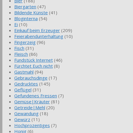
Bier
(188)
Biergarten
(47)
Bildende Künste
(41)
Bloginterna
(54)
Ei
(10)
Einkauf beim Erzeuger
(209)
Feierabendunterhaltung
(10)
Fingerzeig
(96)
Fisch
(31)
Fleisch
(86)
Fundstück Internet
(46)
Fürchtet Euch nicht
(8)
Gastmahl
(94)
Gebrauchsdinge
(17)
Gedrucktes
(145)
Geflügel
(31)
Gefundenes Fressen
(7)
Gemüse|Kräuter
(81)
Getreide|Mehl
(20)
Gewandung
(18)
Gewürz
(11)
Hochprozentiges
(7)
Honig
(6)