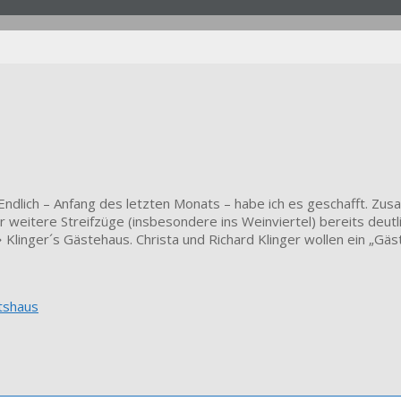
 Endlich – Anfang des letzten Monats – habe ich es geschafft. Zus
weitere Streifzüge (insbesondere ins Weinviertel) bereits deutl
Klinger´s Gästehaus. Christa und Richard Klinger wollen ein „Gäst
tshaus