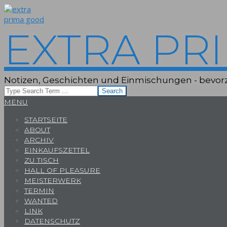
Skip
to
content
EXTRA PR
Notizen, Geschichten und Einmischungen - bevorz
Search
Primary
MENU
Navigation
STARTSEITE
Menu
ABOUT
ARCHIV
EINKAUFSZETTEL
ZU TISCH
HALL OF PLEASURE
MEISTERWERK
TERMIN
WANTED
LINK
DATENSCHUTZ