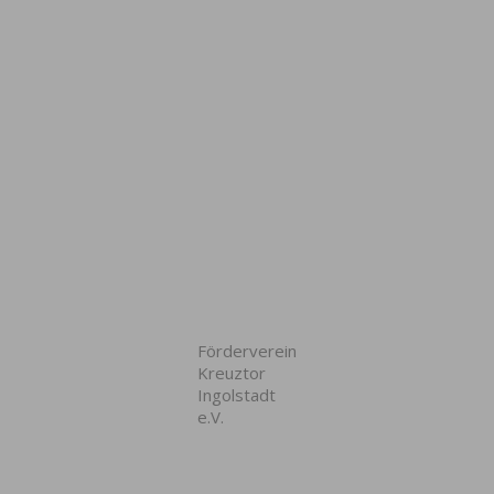
Förderverein
Kreuztor
Ingolstadt
e.V.