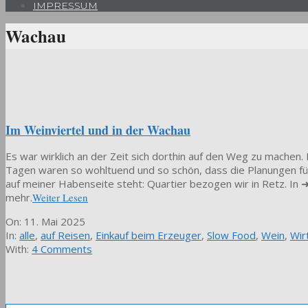
IMPRESSUM
Wachau
Im Weinviertel und in der Wachau
Es war wirklich an der Zeit sich dorthin auf den Weg zu machen.
Tagen waren so wohltuend und so schön, dass die Planungen für 
auf meiner Habenseite steht: Quartier bezogen wir in Retz. In ➜ 
mehr.
Weiter Lesen
2025-
On:
11. Mai 2025
05-
In:
alle
,
auf Reisen
,
Einkauf beim Erzeuger
,
Slow Food
,
Wein
,
Wir
11
With:
4 Comments