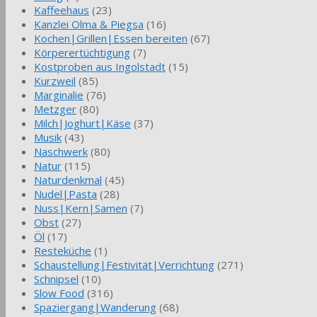
Kaffeehaus
(23)
Kanzlei Olma & Piegsa
(16)
Kochen|Grillen|Essen bereiten
(67)
Körperertüchtigung
(7)
Kostproben aus Ingolstadt
(15)
Kurzweil
(85)
Marginalie
(76)
Metzger
(80)
Milch|Joghurt|Käse
(37)
Musik
(43)
Naschwerk
(80)
Natur
(115)
Naturdenkmal
(45)
Nudel|Pasta
(28)
Nuss|Kern|Samen
(7)
Obst
(27)
Öl
(17)
Resteküche
(1)
Schaustellung|Festivität|Verrichtung
(271)
Schnipsel
(10)
Slow Food
(316)
Spaziergang|Wanderung
(68)