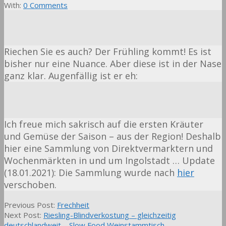
With:
0 Comments
Riechen Sie es auch? Der Frühling kommt! Es ist
bisher nur eine Nuance. Aber diese ist in der Nase
ganz klar. Augenfällig ist er eh:
Ich freue mich sakrisch auf die ersten Kräuter
und Gemüse der Saison – aus der Region! Deshalb
hier eine Sammlung von Direktvermarktern und
Wochenmärkten in und um Ingolstadt … Update
(18.01.2021): Die Sammlung wurde nach
hier
verschoben.
2012-
Previous Post:
Frechheit
02-
Next Post:
Riesling-Blindverkostung – gleichzeitig
25
deutschlandweit – Slow Food Weinstammtisch