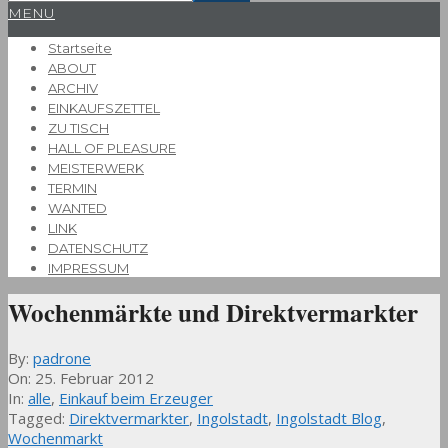
Primary
MENU
Navigation
Startseite
Menu
ABOUT
ARCHIV
EINKAUFSZETTEL
ZU TISCH
HALL OF PLEASURE
MEISTERWERK
TERMIN
WANTED
LINK
DATENSCHUTZ
IMPRESSUM
Wochenmärkte und Direktvermarkter
By:
padrone
On:
25. Februar 2012
In:
alle
,
Einkauf beim Erzeuger
Tagged:
Direktvermarkter
,
Ingolstadt
,
Ingolstadt Blog
,
Wochenmarkt