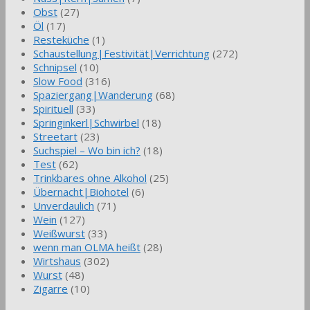
Obst
(27)
Öl
(17)
Resteküche
(1)
Schaustellung|Festivität|Verrichtung
(272)
Schnipsel
(10)
Slow Food
(316)
Spaziergang|Wanderung
(68)
Spirituell
(33)
Springinkerl|Schwirbel
(18)
Streetart
(23)
Suchspiel – Wo bin ich?
(18)
Test
(62)
Trinkbares ohne Alkohol
(25)
Übernacht|Biohotel
(6)
Unverdaulich
(71)
Wein
(127)
Weißwurst
(33)
wenn man OLMA heißt
(28)
Wirtshaus
(302)
Wurst
(48)
Zigarre
(10)