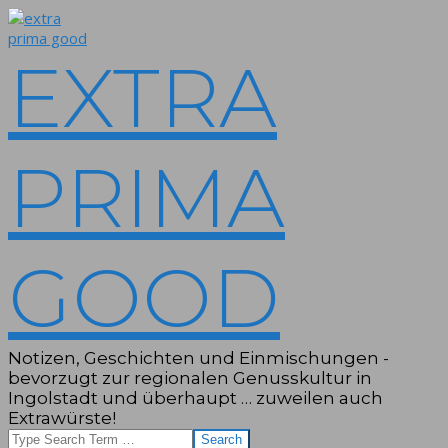
Skip
to
content
EXTRA
PRIMA
GOOD
Notizen, Geschichten und Einmischungen -
bevorzugt zur regionalen Genusskultur in
Ingolstadt und überhaupt … zuweilen auch
Extrawürste!
Search