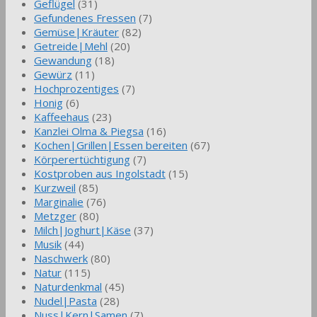
Geflügel
(31)
Gefundenes Fressen
(7)
Gemüse|Kräuter
(82)
Getreide|Mehl
(20)
Gewandung
(18)
Gewürz
(11)
Hochprozentiges
(7)
Honig
(6)
Kaffeehaus
(23)
Kanzlei Olma & Piegsa
(16)
Kochen|Grillen|Essen bereiten
(67)
Körperertüchtigung
(7)
Kostproben aus Ingolstadt
(15)
Kurzweil
(85)
Marginalie
(76)
Metzger
(80)
Milch|Joghurt|Käse
(37)
Musik
(44)
Naschwerk
(80)
Natur
(115)
Naturdenkmal
(45)
Nudel|Pasta
(28)
Nuss|Kern|Samen
(7)