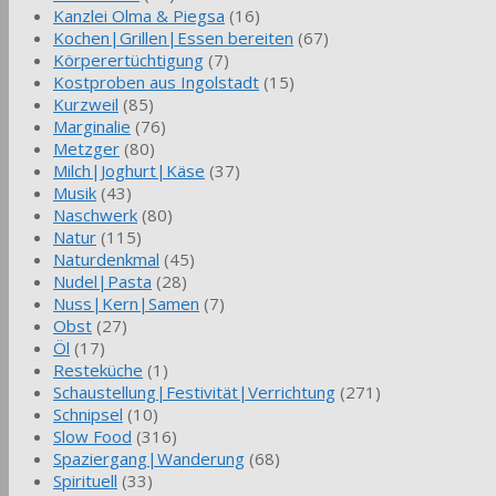
Kanzlei Olma & Piegsa
(16)
Kochen|Grillen|Essen bereiten
(67)
Körperertüchtigung
(7)
Kostproben aus Ingolstadt
(15)
Kurzweil
(85)
Marginalie
(76)
Metzger
(80)
Milch|Joghurt|Käse
(37)
Musik
(43)
Naschwerk
(80)
Natur
(115)
Naturdenkmal
(45)
Nudel|Pasta
(28)
Nuss|Kern|Samen
(7)
Obst
(27)
Öl
(17)
Resteküche
(1)
Schaustellung|Festivität|Verrichtung
(271)
Schnipsel
(10)
Slow Food
(316)
Spaziergang|Wanderung
(68)
Spirituell
(33)