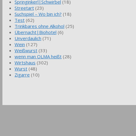
Springinkerl|Schwirbel
(18)
Streetart
(23)
Suchspiel – Wo bin ich?
(18)
Test
(62)
Trinkbares ohne Alkohol
(25)
Übernacht|Biohotel
(6)
Unverdaulich
(71)
Wein
(127)
Weißwurst
(33)
wenn man OLMA heißt
(28)
Wirtshaus
(302)
Wurst
(48)
Zigarre
(10)