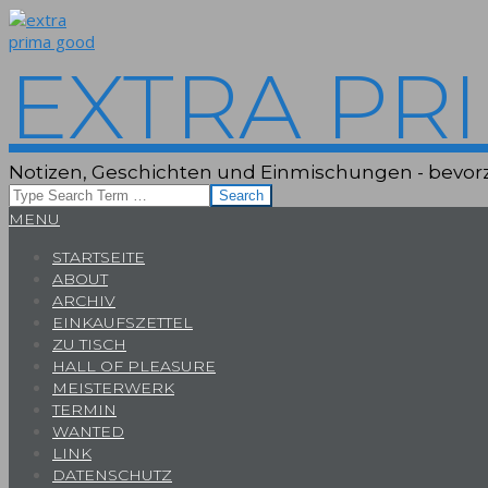
Skip
to
content
EXTRA PR
Notizen, Geschichten und Einmischungen - bevorz
Search
Primary
MENU
Navigation
STARTSEITE
Menu
ABOUT
ARCHIV
EINKAUFSZETTEL
ZU TISCH
HALL OF PLEASURE
MEISTERWERK
TERMIN
WANTED
LINK
DATENSCHUTZ