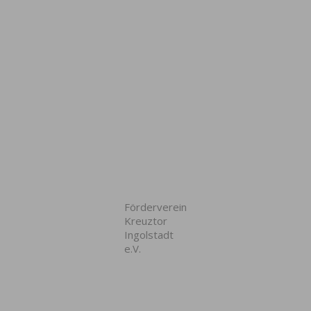
Förderverein
Kreuztor
Ingolstadt
e.V.