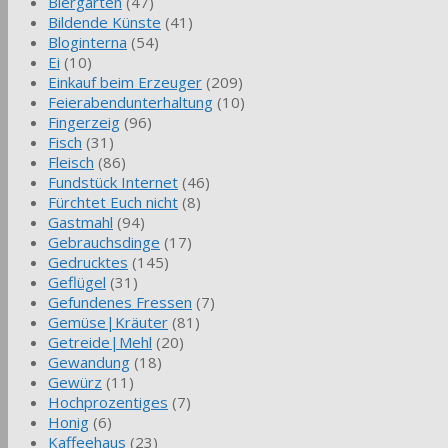
Biergarten
(47)
Bildende Künste
(41)
Bloginterna
(54)
Ei
(10)
Einkauf beim Erzeuger
(209)
Feierabendunterhaltung
(10)
Fingerzeig
(96)
Fisch
(31)
Fleisch
(86)
Fundstück Internet
(46)
Fürchtet Euch nicht
(8)
Gastmahl
(94)
Gebrauchsdinge
(17)
Gedrucktes
(145)
Geflügel
(31)
Gefundenes Fressen
(7)
Gemüse|Kräuter
(81)
Getreide|Mehl
(20)
Gewandung
(18)
Gewürz
(11)
Hochprozentiges
(7)
Honig
(6)
Kaffeehaus
(23)