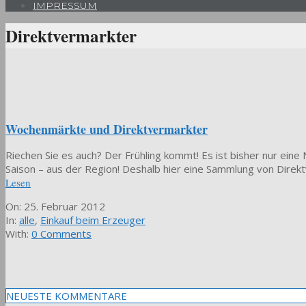
IMPRESSUM
Direktvermarkter
Wochenmärkte und Direktvermarkter
Riechen Sie es auch? Der Frühling kommt! Es ist bisher nur eine 
Saison – aus der Region! Deshalb hier eine Sammlung von Dire
Lesen
2012-
On:
25. Februar 2012
02-
In:
alle
,
Einkauf beim Erzeuger
25
With:
0 Comments
NEUESTE KOMMENTARE