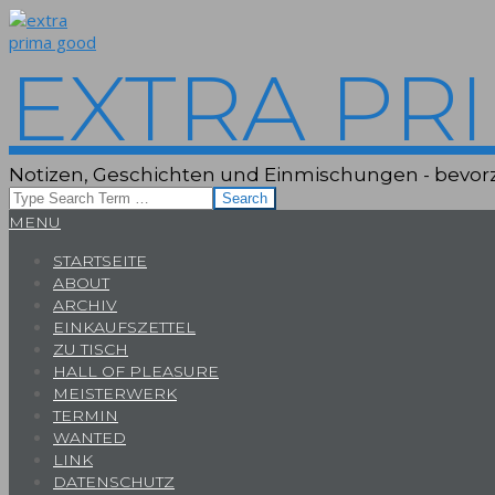
Skip
to
content
EXTRA PR
Notizen, Geschichten und Einmischungen - bevorz
Search
Primary
MENU
Navigation
STARTSEITE
Menu
ABOUT
ARCHIV
EINKAUFSZETTEL
ZU TISCH
HALL OF PLEASURE
MEISTERWERK
TERMIN
WANTED
LINK
DATENSCHUTZ