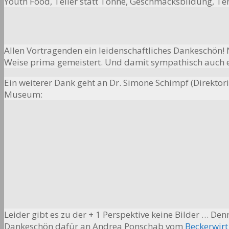
Youth Food, Teller statt Tonne, Geschmacksbildung, T
Allen Vortragenden ein leidenschaftliches Dankeschön! 
Weise prima gemeistert. Und damit sympathisch auch e
Ein weiterer Dank geht an Dr. Simone Schimpf (Direkto
Museum:
Leider gibt es zu der + 1 Perspektive keine Bilder … De
Dankeschön dafür an Andrea Ponschab vom
Beckerwirt