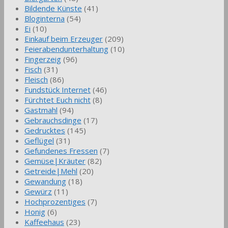
Bildende Künste
(41)
Bloginterna
(54)
Ei
(10)
Einkauf beim Erzeuger
(209)
Feierabendunterhaltung
(10)
Fingerzeig
(96)
Fisch
(31)
Fleisch
(86)
Fundstück Internet
(46)
Fürchtet Euch nicht
(8)
Gastmahl
(94)
Gebrauchsdinge
(17)
Gedrucktes
(145)
Geflügel
(31)
Gefundenes Fressen
(7)
Gemüse|Kräuter
(82)
Getreide|Mehl
(20)
Gewandung
(18)
Gewürz
(11)
Hochprozentiges
(7)
Honig
(6)
Kaffeehaus
(23)