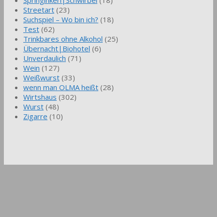
Streetart
(23)
Suchspiel – Wo bin ich?
(18)
Test
(62)
Trinkbares ohne Alkohol
(25)
Übernacht|Biohotel
(6)
Unverdaulich
(71)
Wein
(127)
Weißwurst
(33)
wenn man OLMA heißt
(28)
Wirtshaus
(302)
Wurst
(48)
Zigarre
(10)