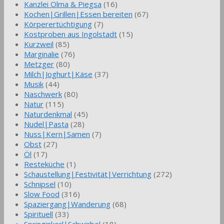
Kanzlei Olma & Piegsa
(16)
Kochen|Grillen|Essen bereiten
(67)
Körperertüchtigung
(7)
Kostproben aus Ingolstadt
(15)
Kurzweil
(85)
Marginalie
(76)
Metzger
(80)
Milch|Joghurt|Käse
(37)
Musik
(44)
Naschwerk
(80)
Natur
(115)
Naturdenkmal
(45)
Nudel|Pasta
(28)
Nuss|Kern|Samen
(7)
Obst
(27)
Öl
(17)
Resteküche
(1)
Schaustellung|Festivität|Verrichtung
(272)
Schnipsel
(10)
Slow Food
(316)
Spaziergang|Wanderung
(68)
Spirituell
(33)
Springinkerl|Schwirbel
(18)