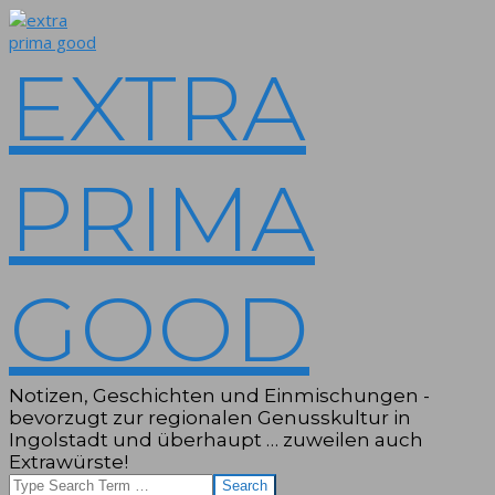
Skip
to
content
EXTRA
PRIMA
GOOD
Notizen, Geschichten und Einmischungen -
bevorzugt zur regionalen Genusskultur in
Ingolstadt und überhaupt … zuweilen auch
Extrawürste!
Search