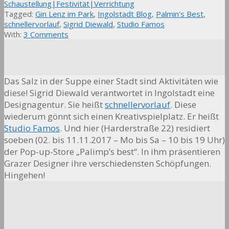
Schaustellung|Festivität|Verrichtung
Tagged:
Gin Lenz im Park
,
Ingolstadt Blog
,
Palmin's Best
,
schnellervorlauf
,
Sigrid Diewald
,
Studio Famos
With:
3 Comments
Das Salz in der Suppe einer Stadt sind Aktivitäten wie
diese! Sigrid Diewald verantwortet in Ingolstadt eine
Designagentur. Sie heißt
schnellervorlauf
. Diese
wiederum gönnt sich einen Kreativspielplatz. Er heißt
Studio Famos
. Und hier (Harderstraße 22) residiert
soeben (02. bis 11.11.2017 – Mo bis Sa – 10 bis 19 Uhr)
der
Pop-up-Store „Palimp’s best“. In ihm präsentieren
Grazer Designer ihre verschiedensten Schöpfungen.
Hingehen!