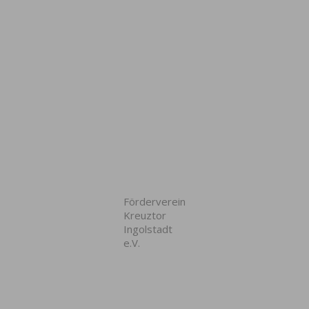
Förderverein
Kreuztor
Ingolstadt
e.V.