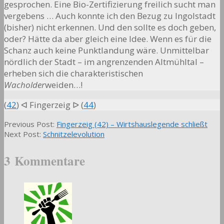
gesprochen. Eine Bio-Zertifizierung freilich sucht man
vergebens … Auch konnte ich den Bezug zu Ingolstadt
(bisher) nicht erkennen. Und den sollte es doch geben,
oder? Hätte da aber gleich eine Idee. Wenn es für die
Schanz auch keine Punktlandung wäre. Unmittelbar
nördlich der Stadt – im angrenzenden Altmühltal –
erheben sich die charakteristischen
Wacholder
weiden…!
(
42
) ᐊ Fingerzeig ᐅ (
44
)
2017-
Previous Post:
Fingerzeig (42) – Wirtshauslegende schließt
11-
Next Post:
Schnitzelevolution
04
3 Kommentare