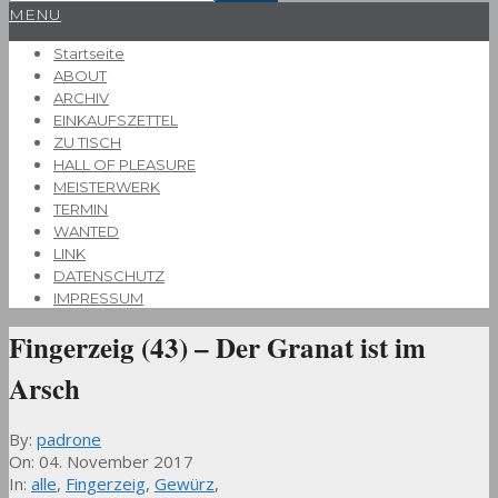
Primary
MENU
Navigation
Startseite
Menu
ABOUT
ARCHIV
EINKAUFSZETTEL
ZU TISCH
HALL OF PLEASURE
MEISTERWERK
TERMIN
WANTED
LINK
DATENSCHUTZ
IMPRESSUM
Fingerzeig (43) – Der Granat ist im
Arsch
By:
padrone
On:
04. November 2017
In:
alle
,
Fingerzeig
,
Gewürz
,