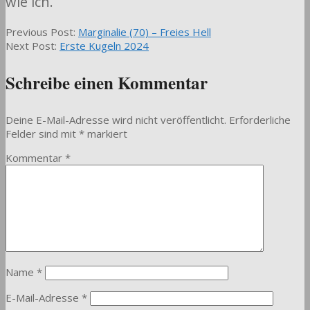
wie ich.
2024-
Previous Post:
Marginalie (70) – Freies Hell
03-
Next Post:
Erste Kugeln 2024
30
Schreibe einen Kommentar
Deine E-Mail-Adresse wird nicht veröffentlicht.
Erforderliche
Felder sind mit
*
markiert
Kommentar
*
Name
*
E-Mail-Adresse
*