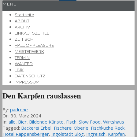
Primary
MENU
Navigation
Startseite
Menu
ABOUT
ARCHIV
EINKAUFSZETTEL
ZU TISCH
HALL OF PLEASURE
MEISTERWERK
TERMIN
WANTED
LINK
DATENSCHUTZ
IMPRESSUM
Den Karpfen rauslassen
By:
padrone
On:
30. März 2024
In:
alle
,
Bier
,
Bildende Künste
,
Fisch
,
Slow Food
,
Wirtshaus
Tagged:
Bäckerei Erbel
,
Fischerei Oberle
,
Fischküche Reck
,
Hotel Rappensberger
,
Ingolstadt Blog
,
Ingreisch
,
Karpfen
,