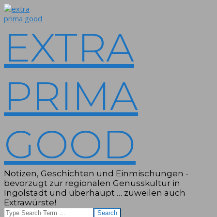
Skip
to
content
EXTRA
PRIMA
GOOD
Notizen, Geschichten und Einmischungen -
bevorzugt zur regionalen Genusskultur in
Ingolstadt und überhaupt … zuweilen auch
Extrawürste!
Search