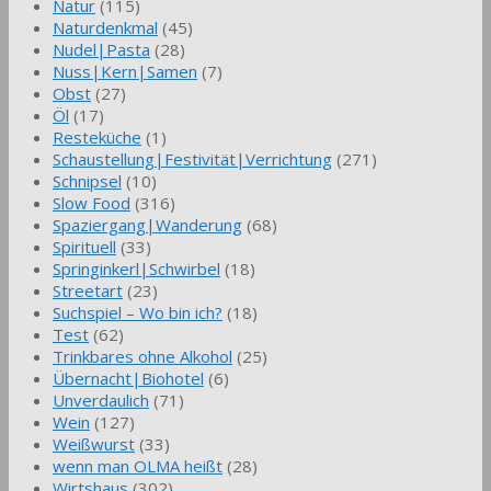
Natur
(115)
Naturdenkmal
(45)
Nudel|Pasta
(28)
Nuss|Kern|Samen
(7)
Obst
(27)
Öl
(17)
Resteküche
(1)
Schaustellung|Festivität|Verrichtung
(271)
Schnipsel
(10)
Slow Food
(316)
Spaziergang|Wanderung
(68)
Spirituell
(33)
Springinkerl|Schwirbel
(18)
Streetart
(23)
Suchspiel – Wo bin ich?
(18)
Test
(62)
Trinkbares ohne Alkohol
(25)
Übernacht|Biohotel
(6)
Unverdaulich
(71)
Wein
(127)
Weißwurst
(33)
wenn man OLMA heißt
(28)
Wirtshaus
(302)