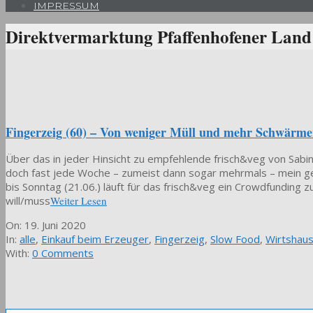
IMPRESSUM
Direktvermarktung Pfaffenhofener Land 
Fingerzeig (60) – Von weniger Müll und mehr Schwärme
Über das in jeder Hinsicht zu empfehlende frisch&veg von Sabine
doch fast jede Woche – zumeist dann sogar mehrmals – mein gen
bis Sonntag (21.06.) läuft für das frisch&veg ein Crowdfunding
will/muss
Weiter Lesen
2020-
On:
19. Juni 2020
06-
In:
alle
,
Einkauf beim Erzeuger
,
Fingerzeig
,
Slow Food
,
Wirtshau
19
With:
0 Comments