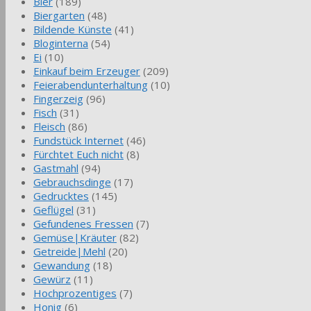
Bier
(189)
Biergarten
(48)
Bildende Künste
(41)
Bloginterna
(54)
Ei
(10)
Einkauf beim Erzeuger
(209)
Feierabendunterhaltung
(10)
Fingerzeig
(96)
Fisch
(31)
Fleisch
(86)
Fundstück Internet
(46)
Fürchtet Euch nicht
(8)
Gastmahl
(94)
Gebrauchsdinge
(17)
Gedrucktes
(145)
Geflügel
(31)
Gefundenes Fressen
(7)
Gemüse|Kräuter
(82)
Getreide|Mehl
(20)
Gewandung
(18)
Gewürz
(11)
Hochprozentiges
(7)
Honig
(6)