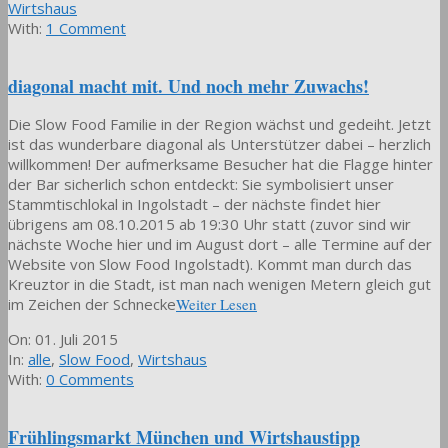
30
Wirtshaus
With:
1 Comment
diagonal macht mit. Und noch mehr Zuwachs!
Die Slow Food Familie in der Region wächst und gedeiht. Jetzt
ist das wunderbare diagonal als Unterstützer dabei – herzlich
willkommen! Der aufmerksame Besucher hat die Flagge hinter
der Bar sicherlich schon entdeckt: Sie symbolisiert unser
Stammtischlokal in Ingolstadt – der nächste findet hier
übrigens am 08.10.2015 ab 19:30 Uhr statt (zuvor sind wir
nächste Woche hier und im August dort – alle Termine auf der
Website von Slow Food Ingolstadt). Kommt man durch das
Kreuztor in die Stadt, ist man nach wenigen Metern gleich gut
im Zeichen der Schnecke
Weiter Lesen
2015-
On:
01. Juli 2015
07-
In:
alle
,
Slow Food
,
Wirtshaus
01
With:
0 Comments
Frühlingsmarkt München und Wirtshaustipp