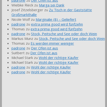
padrone
zu
Der Ofen ist aus
Wiebke Rieck
zu
Marga sei Dank
Josef Zitzelsberger
zu
Zu Tisch in der Gaststätte
Großmarkthalle
Nicole Wolf
zu
Marginalie (8) – Geliefert
padrone
zu
extra prima good wird fünfzehn
Thomas
zu
extra prima good wird fünfzehn
padrone
zu
Stock, Peitsche und See oder doch Wein
Markus Munz
zu
Stock, Peitsche und See oder doch Wein
Thomas
zu
Es werden immer weniger
padrone
zu
Der Ofen ist aus
Suitbert
zu
Der Ofen ist aus
Michael Stark
zu
Wohl der richtige Käufer
Michael Stark
zu
Wohl der richtige Käufer
padrone
zu
Wohl der richtige Käufer
padrone
zu
Wohl der richtige Käufer