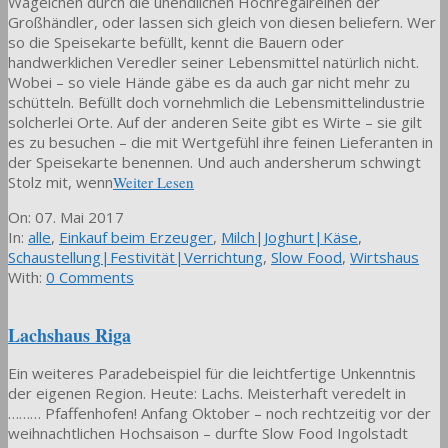
Wägelchen durch die unendlichen Hochregalreihen der
Großhändler, oder lassen sich gleich von diesen beliefern. Wer
so die Speisekarte befüllt, kennt die Bauern oder
handwerklichen Veredler seiner Lebensmittel natürlich nicht.
Wobei – so viele Hände gäbe es da auch gar nicht mehr zu
schütteln. Befüllt doch vornehmlich die Lebensmittelindustrie
solcherlei Orte. Auf der anderen Seite gibt es Wirte – sie gilt
es zu besuchen – die mit Wertgefühl ihre feinen Lieferanten in
der Speisekarte benennen. Und auch andersherum schwingt
Stolz mit, wenn
Weiter Lesen
2017-
On:
07. Mai 2017
05-
In:
alle
,
Einkauf beim Erzeuger
,
Milch|Joghurt|Käse
,
07
Schaustellung|Festivität|Verrichtung
,
Slow Food
,
Wirtshaus
With:
0 Comments
Lachshaus Riga
Ein weiteres Paradebeispiel für die leichtfertige Unkenntnis
der eigenen Region. Heute: Lachs. Meisterhaft veredelt in
……… Pfaffenhofen! Anfang Oktober – noch rechtzeitig vor der
weihnachtlichen Hochsaison – durfte Slow Food Ingolstadt