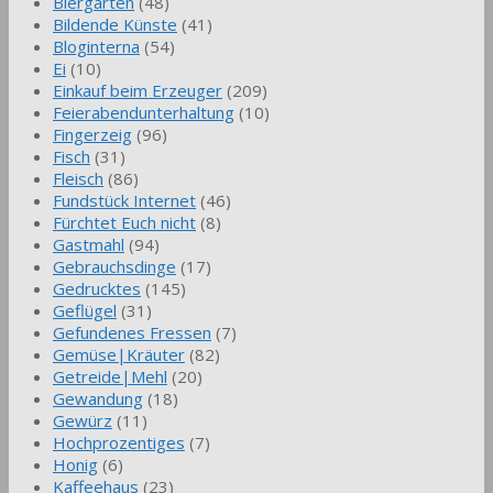
Biergarten
(48)
Bildende Künste
(41)
Bloginterna
(54)
Ei
(10)
Einkauf beim Erzeuger
(209)
Feierabendunterhaltung
(10)
Fingerzeig
(96)
Fisch
(31)
Fleisch
(86)
Fundstück Internet
(46)
Fürchtet Euch nicht
(8)
Gastmahl
(94)
Gebrauchsdinge
(17)
Gedrucktes
(145)
Geflügel
(31)
Gefundenes Fressen
(7)
Gemüse|Kräuter
(82)
Getreide|Mehl
(20)
Gewandung
(18)
Gewürz
(11)
Hochprozentiges
(7)
Honig
(6)
Kaffeehaus
(23)