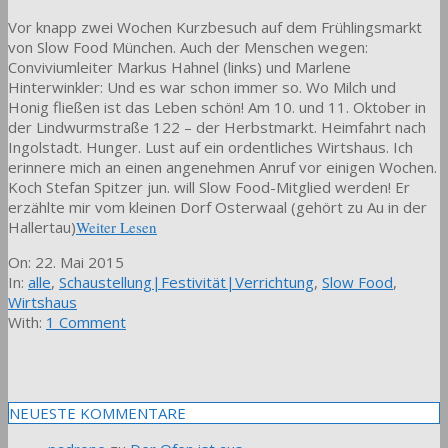
Vor knapp zwei Wochen Kurzbesuch auf dem Frühlingsmarkt
von Slow Food München. Auch der Menschen wegen:
Conviviumleiter Markus Hahnel (links) und Marlene
Hinterwinkler: Und es war schon immer so. Wo Milch und
Honig fließen ist das Leben schön! Am 10. und 11. Oktober in
der Lindwurmstraße 122 – der Herbstmarkt. Heimfahrt nach
Ingolstadt. Hunger. Lust auf ein ordentliches Wirtshaus. Ich
erinnere mich an einen angenehmen Anruf vor einigen Wochen.
Koch Stefan Spitzer jun. will Slow Food-Mitglied werden! Er
erzählte mir vom kleinen Dorf Osterwaal (gehört zu Au in der
Hallertau)
Weiter Lesen
2015-
On:
22. Mai 2015
05-
In:
alle
,
Schaustellung|Festivität|Verrichtung
,
Slow Food
,
22
Wirtshaus
With:
1 Comment
NEUESTE KOMMENTARE