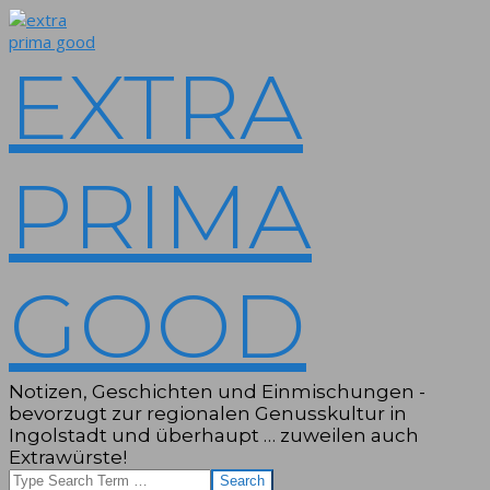
Skip
to
content
EXTRA
PRIMA
GOOD
Notizen, Geschichten und Einmischungen -
bevorzugt zur regionalen Genusskultur in
Ingolstadt und überhaupt … zuweilen auch
Extrawürste!
Search