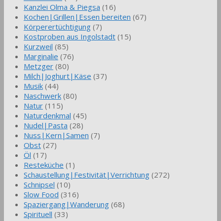
Kanzlei Olma & Piegsa
(16)
Kochen|Grillen|Essen bereiten
(67)
Körperertüchtigung
(7)
Kostproben aus Ingolstadt
(15)
Kurzweil
(85)
Marginalie
(76)
Metzger
(80)
Milch|Joghurt|Käse
(37)
Musik
(44)
Naschwerk
(80)
Natur
(115)
Naturdenkmal
(45)
Nudel|Pasta
(28)
Nuss|Kern|Samen
(7)
Obst
(27)
Öl
(17)
Resteküche
(1)
Schaustellung|Festivität|Verrichtung
(272)
Schnipsel
(10)
Slow Food
(316)
Spaziergang|Wanderung
(68)
Spirituell
(33)