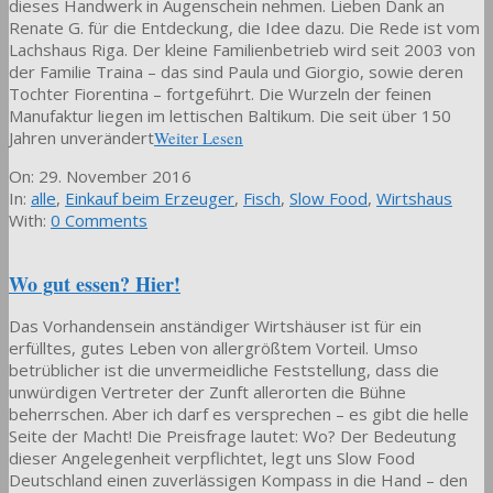
dieses Handwerk in Augenschein nehmen. Lieben Dank an
Renate G. für die Entdeckung, die Idee dazu. Die Rede ist vom
Lachshaus Riga. Der kleine Familienbetrieb wird seit 2003 von
der Familie Traina – das sind Paula und Giorgio, sowie deren
Tochter Fiorentina – fortgeführt. Die Wurzeln der feinen
Manufaktur liegen im lettischen Baltikum. Die seit über 150
Jahren unverändert
Weiter Lesen
2016-
On:
29. November 2016
11-
In:
alle
,
Einkauf beim Erzeuger
,
Fisch
,
Slow Food
,
Wirtshaus
29
With:
0 Comments
Wo gut essen? Hier!
Das Vorhandensein anständiger Wirtshäuser ist für ein
erfülltes, gutes Leben von allergrößtem Vorteil. Umso
betrüblicher ist die unvermeidliche Feststellung, dass die
unwürdigen Vertreter der Zunft allerorten die Bühne
beherrschen. Aber ich darf es versprechen – es gibt die helle
Seite der Macht! Die Preisfrage lautet: Wo? Der Bedeutung
dieser Angelegenheit verpflichtet, legt uns Slow Food
Deutschland einen zuverlässigen Kompass in die Hand – den