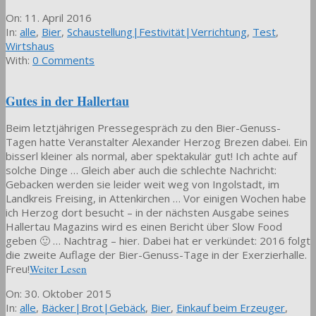
2016-
On:
11. April 2016
04-
In:
alle
,
Bier
,
Schaustellung|Festivität|Verrichtung
,
Test
,
11
Wirtshaus
With:
0 Comments
Gutes in der Hallertau
Beim letztjährigen Pressegespräch zu den Bier-Genuss-
Tagen hatte Veranstalter Alexander Herzog Brezen dabei. Ein
bisserl kleiner als normal, aber spektakulär gut! Ich achte auf
solche Dinge … Gleich aber auch die schlechte Nachricht:
Gebacken werden sie leider weit weg von Ingolstadt, im
Landkreis Freising, in Attenkirchen … Vor einigen Wochen habe
ich Herzog dort besucht – in der nächsten Ausgabe seines
Hallertau Magazins wird es einen Bericht über Slow Food
geben 🙂 … Nachtrag – hier. Dabei hat er verkündet: 2016 folgt
die zweite Auflage der Bier-Genuss-Tage in der Exerzierhalle.
Freu!
Weiter Lesen
2015-
On:
30. Oktober 2015
10-
In:
alle
,
Bäcker|Brot|Gebäck
,
Bier
,
Einkauf beim Erzeuger
,