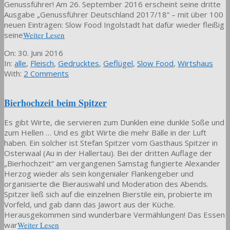
Genussführer! Am 26. September 2016 erscheint seine dritte
Ausgabe „Genussführer Deutschland 2017/18“ – mit über 100
neuen Einträgen: Slow Food Ingolstadt hat dafür wieder fleißig
seine
Weiter Lesen
2016-
On:
30. Juni 2016
06-
In:
alle
,
Fleisch
,
Gedrucktes
,
Geflügel
,
Slow Food
,
Wirtshaus
30
With:
2 Comments
Bierhochzeit beim Spitzer
Es gibt Wirte, die servieren zum Dunklen eine dunkle Soße und
zum Hellen … Und es gibt Wirte die mehr Bälle in der Luft
haben. Ein solcher ist Stefan Spitzer vom Gasthaus Spitzer in
Osterwaal (Au in der Hallertau). Bei der dritten Auflage der
„Bierhochzeit“ am vergangenen Samstag fungierte Alexander
Herzog wieder als sein kongenialer Flankengeber und
organisierte die Bierauswahl und Moderation des Abends.
Spitzer ließ sich auf die einzelnen Bierstile ein, probierte im
Vorfeld, und gab dann das Jawort aus der Küche.
Herausgekommen sind wunderbare Vermählungen! Das Essen
war
Weiter Lesen