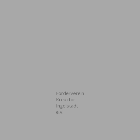
Förderverein
Kreuztor
Ingolstadt
e.V.