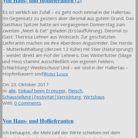
Von Haus- und Hoflieferanten (2)
Es ist wirklich ein Zufall – es geht noch einmal in die Hallertau.
Im Gegensatz zu gestern aber diesmal aus gutem Grund. Das
Gasthaus Spitzer hatte am vergangenen Donnerstag zum
zweiten „Meet & Eat“ geladen (Erstaufführung). Diesmal zu
Gast: Theresa Lehner aus Wolnzach. Zur geschätzten
Lieferantin machen sie ihre Aberdeen Angusrinder. Die Herde
– Mutterkuhhaltung (derzeit 12 Kühe) mit Stier (Natursprung!)
– weidet direkt am Hof der Lehners. Das Winterfutter (Silage
und Heu) stammt ausschließlich von eigenen Feldern.
Schlachtung? Weideschuss! Und – wir sind in der Hallertau –
Hopfenbauern sind
Weiter Lesen
2017-
On:
23. Oktober 2017
10-
In:
alle
,
Einkauf beim Erzeuger
,
Fleisch
,
23
Schaustellung|Festivität|Verrichtung
,
Wirtshaus
With:
0 Comments
Von Haus- und Hoflieferanten
Ich behaupte, die Mehrzahl der Wirte schieben mit dem