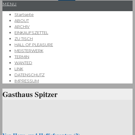
Primary
MENU
Navigation
Startseite
Menu
ABOUT
ARCHIV
EINKAUFSZETTEL
ZU TISCH
HALL OF PLEASURE
MEISTERWERK
TERMIN
WANTED
LINK
DATENSCHUTZ
IMPRESSUM
Gasthaus Spitzer