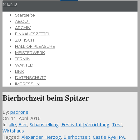
Primary
MENU
Navigation
Startseite
Menu
ABOUT
ARCHIV
EINKAUFSZETTEL
ZU TISCH
HALL OF PLEASURE
MEISTERWERK
TERMIN
WANTED
LINK
DATENSCHUTZ
IMPRESSUM
Bierhochzeit beim Spitzer
By:
padrone
On:
11. April 2016
In:
alle
,
Bier
,
Schaustellung|Festivität|Verrichtung
,
Test
,
Wirtshaus
Tagged:
Alexander Herzog
,
Bierhochzeit
,
Castle Rye IPA
,