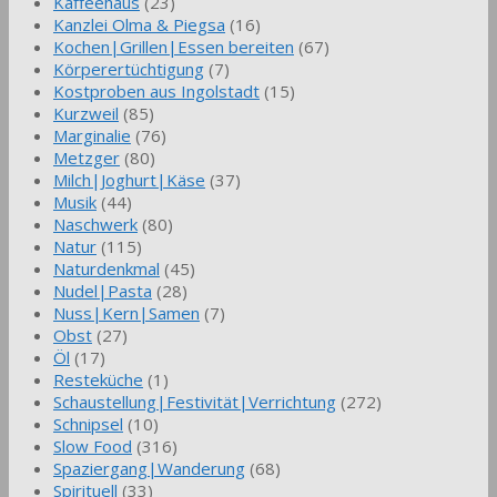
Kaffeehaus
(23)
Kanzlei Olma & Piegsa
(16)
Kochen|Grillen|Essen bereiten
(67)
Körperertüchtigung
(7)
Kostproben aus Ingolstadt
(15)
Kurzweil
(85)
Marginalie
(76)
Metzger
(80)
Milch|Joghurt|Käse
(37)
Musik
(44)
Naschwerk
(80)
Natur
(115)
Naturdenkmal
(45)
Nudel|Pasta
(28)
Nuss|Kern|Samen
(7)
Obst
(27)
Öl
(17)
Resteküche
(1)
Schaustellung|Festivität|Verrichtung
(272)
Schnipsel
(10)
Slow Food
(316)
Spaziergang|Wanderung
(68)
Spirituell
(33)