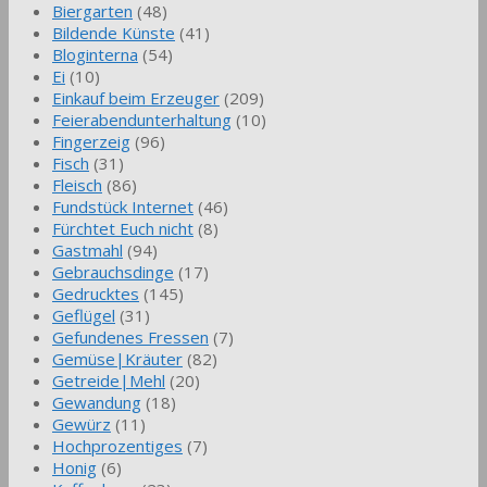
Biergarten
(48)
Bildende Künste
(41)
Bloginterna
(54)
Ei
(10)
Einkauf beim Erzeuger
(209)
Feierabendunterhaltung
(10)
Fingerzeig
(96)
Fisch
(31)
Fleisch
(86)
Fundstück Internet
(46)
Fürchtet Euch nicht
(8)
Gastmahl
(94)
Gebrauchsdinge
(17)
Gedrucktes
(145)
Geflügel
(31)
Gefundenes Fressen
(7)
Gemüse|Kräuter
(82)
Getreide|Mehl
(20)
Gewandung
(18)
Gewürz
(11)
Hochprozentiges
(7)
Honig
(6)