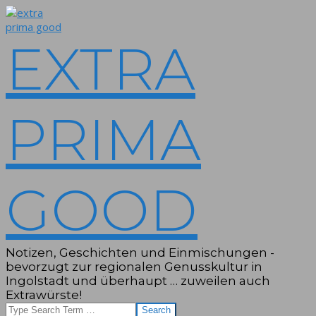
Skip
to
content
EXTRA
PRIMA
GOOD
Notizen, Geschichten und Einmischungen -
bevorzugt zur regionalen Genusskultur in
Ingolstadt und überhaupt … zuweilen auch
Extrawürste!
Search